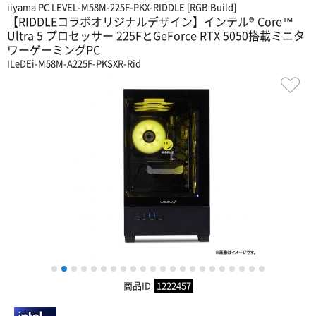
iiyama PC LEVEL-M58M-225F-PKX-RIDDLE [RGB Build]
【RIDDLEコラボオリジナルデザイン】インテル® Core™
Ultra 5 プロセッサー 225FとGeForce RTX 5050搭載ミニタ
ワーゲーミングPC
ILeDEi-M58M-A225F-PKSXR-Rid
1
2
3
4
5
6
7
8
9
10
11
12
13
14
15
16
17
18
19
20
21
22
商品ID
1222457