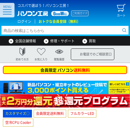
コスパで選ぼう！パソコン工房！
MENU
ご利用ガイド
カート
ログイン
おトクな会員登録（無料）
全国店舗情報
修理・サポート
買取
お電話でのご相談窓口
初めての方
お気に入り
閲覧履歴
会員限定 パソコン
送料無料
カスタマイズ○
会員限定送料無料
フルカラーLED
空冷CPU Cooler