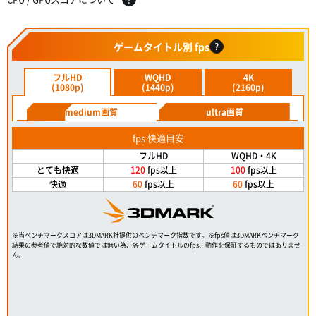
ゲームタイトル別 fps
?
フルHD
WQHD
4K
(1080p)
(1440p)
(2160p)
medium画質
ultra画質
fps 快適目安
フルHD
WQHD・4K
とても快適
120
fps以上
100
fps以上
快適
60
fps以上
60
fps以上
※当ベンチマークスコアは3DMARK社提供のベンチマーク指数です。※fps値は3DMARKベンチマーク
結果の参考値で絶対的な数値では無い為、各ゲームタイトルのfps、動作を保証するものではありませ
ん。