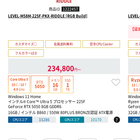
商品ID
1222457
LEVEL-M58M-225F-PKX-RIDDLE [RGB Build]
LEVEL
【猛進
カスタマイズ○
会員送料無料
空冷CPU Cooler
カ
フルカラーLED
フ
234,800
円〜
Ryz
Core Ultra 5
メモリ
SSD
RTX
16
1
10
C /
10
T
12
C 
5050
GB
TB
4.9
GHz
5.5
Windows 11 Home
Windo
インテル® Core™ Ultra 5 プロセッサー 225F
Ryzen
GeForce RTX 5050 8GB GDDR6
GeFor
16GB / インテル B860 / 550W 80PLUS BRONZE認証 ATX電源
32GB 
?
33286
10170
CPUスコア
GPUスコア
CP