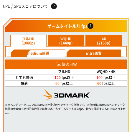
CPU / GPUスコアについて
?
ゲームタイトル別 fps
?
フルHD
WQHD
4K
(1080p)
(1440p)
(2160p)
medium画質
ultra画質
fps 快適目安
フルHD
WQHD・4K
とても快適
120
fps以上
100
fps以上
快適
60
fps以上
60
fps以上
※当ベンチマークスコアは3DMARK社提供のベンチマーク指数です。※fps値は3DMARKベンチマーク
結果の参考値で絶対的な数値では無い為、各ゲームタイトルのfps、動作を保証するものではありませ
ん。