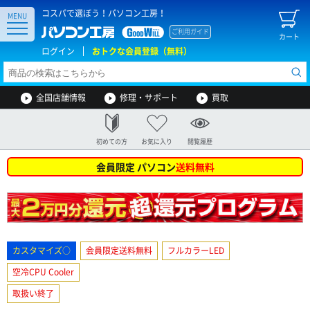
コスパで選ぼう！パソコン工房！
MENU
ご利用ガイド
カート
ログイン
おトクな会員登録（無料）
全国店舗情報
修理・サポート
買取
初めての方
お気に入り
閲覧履歴
会員限定 パソコン
送料無料
カスタマイズ○
会員限定送料無料
フルカラーLED
空冷CPU Cooler
取扱い終了