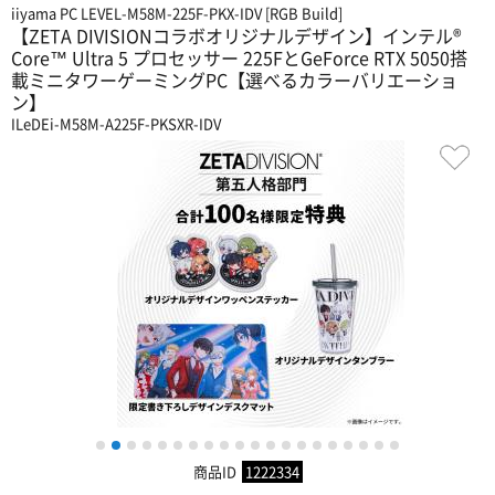
iiyama PC LEVEL-M58M-225F-PKX-IDV [RGB Build]
【ZETA DIVISIONコラボオリジナルデザイン】インテル®
Core™ Ultra 5 プロセッサー 225FとGeForce RTX 5050搭
載ミニタワーゲーミングPC【選べるカラーバリエーショ
ン】
ILeDEi-M58M-A225F-PKSXR-IDV
1
2
3
4
5
6
7
8
9
10
11
12
13
14
15
16
17
18
19
20
商品ID
1222334