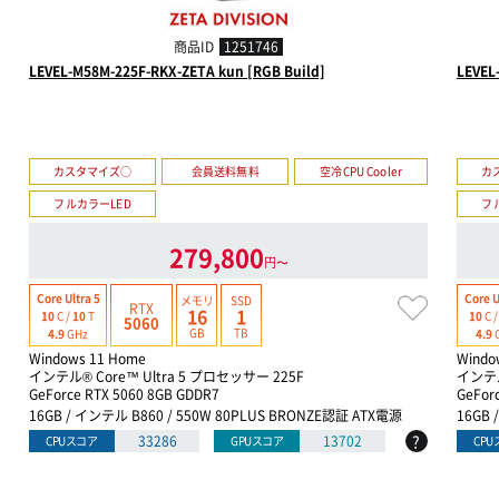
商品ID
1251746
LEVEL-M58M-225F-RKX-ZETA kun [RGB Build]
LEVEL
カスタマイズ○
会員送料無料
空冷CPU Cooler
カ
フルカラーLED
フ
279,800
円〜
Core Ultra 5
Core U
メモリ
SSD
RTX
16
1
10
C /
10
T
10
C 
5060
GB
TB
4.9
GHz
4.9
Windows 11 Home
Windo
インテル® Core™ Ultra 5 プロセッサー 225F
インテル
GeForce RTX 5060 8GB GDDR7
GeFor
16GB / インテル B860 / 550W 80PLUS BRONZE認証 ATX電源
16GB 
?
33286
13702
CPUスコア
GPUスコア
CP