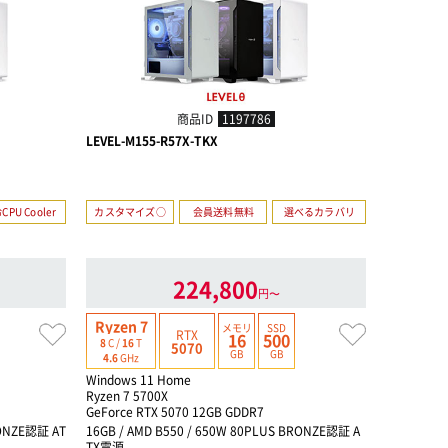
商品ID
1197786
LEVEL-M155-R57X-TKX
LEVEL-M1
CPU Cooler
カスタマイズ○
会員送料無料
選べるカラバリ
カスタマイ
224,800
円〜
Ryzen 7
Ryzen 7
メモリ
SSD
RTX
16
500
8
C /
16
T
8
C /
16
T
5070
GB
GB
4.6
GHz
4.6
GHz
Windows 11 Home
Windows 
Ryzen 7 5700X
Ryzen 7 5
GeForce RTX 5070 12GB GDDR7
GeForce R
RONZE認証 AT
16GB / AMD B550 / 650W 80PLUS BRONZE認証 A
16GB / AM
TX電源
TX電源