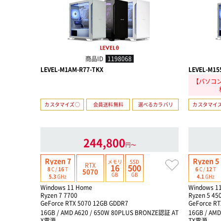
商品ID
1198068
LEVEL-M1AM-R77-TKX
LEVEL-M15
【パソコン
カスタマイズ○
会員送料無料
選べるカラバリ
カスタマイ
244,800
円〜
Ryzen 7
Ryzen 5
メモリ
SSD
RTX
16
500
8
C /
16
T
6
C /
12
T
5070
GB
GB
5.3
GHz
4.1
GHz
Windows 11 Home
Windows 1
Ryzen 7 7700
Ryzen 5 45
GeForce RTX 5070 12GB GDDR7
GeForce RT
16GB / AMD A620 / 650W 80PLUS BRONZE認証 AT
16GB / AM
X電源
TX電源