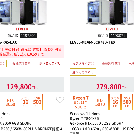
商品ID
1197890
商品ID
1198071
5-R45-LAX
LEVEL-M1AM-LCR78D-TKX
工房の日 超 還元祭 対象】15,000円分
相当還元 8/11(火)10:59まで!
ズ○
会員送料無料
選べるカラバリ
カスタマイズ○
会員送料無料
水冷
選べるカラバリ
129,800
279,800
円〜
円〜
Ryzen 7
メモリ
SSD
メモリ
SSD
RTX
RTX
16
500
16
500
8
C /
16
T
3050
5070
GB
GB
GB
GB
5.0
GHz
1 Home
Windows 11 Home
00
Ryzen 7 7800X3D
X 3050 6GB GDDR6
GeForce RTX 5070 12GB GDDR7
D B550 / 650W 80PLUS BRONZE認証 A
16GB / AMD A620 / 650W 80PLUS B
X電源