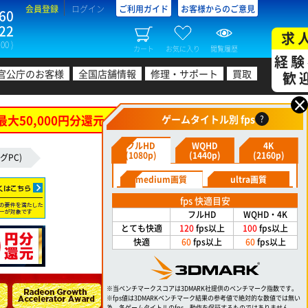
会員登録
ログイン
ご利用ガイド
お客様からのご意見
60
22
求
00 )
カート
お気に入り
閲覧履歴
経験
官公庁のお客様
全国店舗情報
修理・サポート
買取
歓
×
最大50,000円分還元！
ゲームタイトル別 fps
?
フルHD
WQHD
4K
(1080p)
(1440p)
(2160p)
グPC)
medium画質
ultra画質
fps 快適目安
フルHD
WQHD・4K
とても快適
120
fps以上
100
fps以上
快適
60
fps以上
60
fps以上
※当ベンチマークスコアは3DMARK社提供のベンチマーク指数です。
※fps値は3DMARKベンチマーク結果の参考値で絶対的な数値では無い
為、各ゲームタイトルのfps、動作を保証するものではありません。