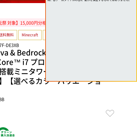
対象】15,000円分相当還元 8/11(火)10:59まで!
送料無料
Minecraft
選べるカラバリ
47F-DE3XB
ava & Bedrock Edition for PC』付
re™ i7 プロセッサー 14700FとR
7600搭載ミニタワーゲーミングPC【ピ
】【選べるカラーバリエーショ
BB