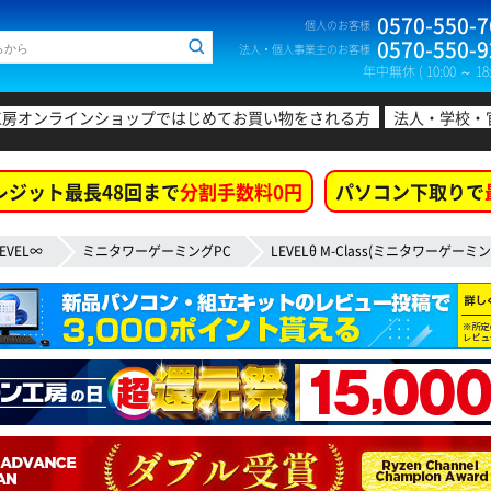
0570-550-7
個人のお客様
0570-550-9
法人・個人事業主のお客様
年中無休 ( 10:00 ～ 18:
工房オンラインショップではじめてお買い物をされる方
法人・学校・
レジット最長48回まで
分割手数料0円
パソコン下取りで
EVEL∞
ミニタワーゲーミングPC
LEVELθ M-Class(ミニタワーゲーミン