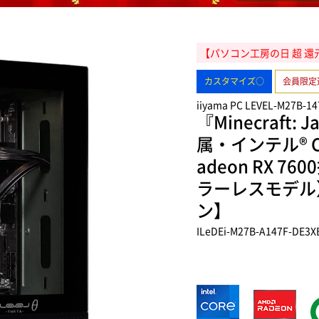
【パソコン工房の日 超 還元祭 
カスタマイズ○
会員限定
iiyama PC LEVEL-M27B-1
『Minecraft: J
属・インテル® Co
adeon RX 
ラーレスモデル
ン】
ILeDEi-M27B-A147F-DE3X