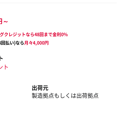
円～
グクレジットなら48回まで金利0%
8
回払い)なら
月々
4,000
円
ト
イント
出荷元
製造拠点もしくは出荷拠点