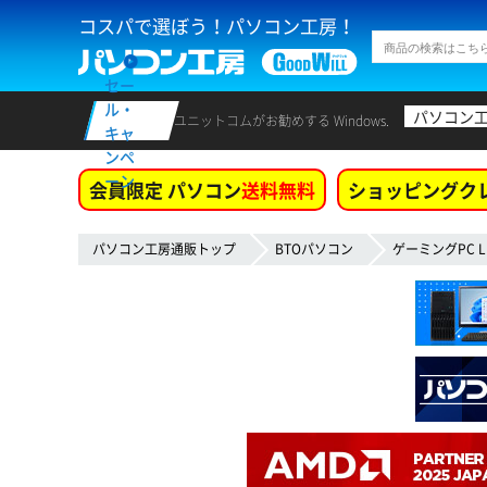
コスパで選ぼう！パソコン工房！
セー
ル・
パソコン
ユニットコムがお勧めする Windows.
キャ
ンペ
ーン
会員限定 パソコン
送料無料
ショッピングク
パソコン工房通販トップ
BTOパソコン
ゲーミングPC L