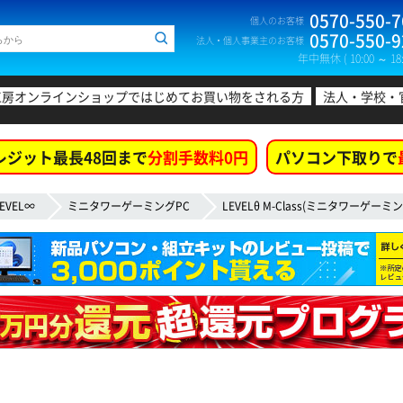
0570-550-7
個人のお客様
0570-550-9
法人・個人事業主のお客様
年中無休 ( 10:00 ～ 18:
工房オンラインショップではじめてお買い物をされる方
法人・学校・
レジット最長48回まで
分割手数料0円
パソコン下取りで
EVEL∞
ミニタワーゲーミングPC
LEVELθ M-Class(ミニタワーゲーミン