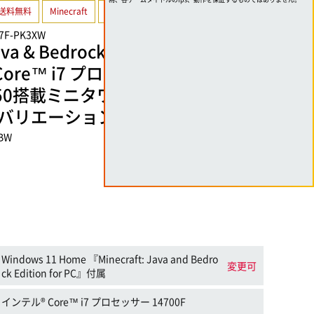
送料無料
Minecraft
選べるカラバリ
47F-PK3XW
ava & Bedrock Edition for PC』付
re™ i7 プロセッサー 14700FとG
X 5050搭載ミニタワーゲーミングPC
バリエーション】
XBW
Windows 11 Home 『Minecraft: Java and Bedro
変更可
ck Edition for PC』付属
インテル® Core™ i7 プロセッサー 14700F