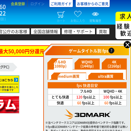
会員登録
ログイン
ご利用ガイド
お客様からのご意見
60
22
求
00 )
カート
お気に入り
閲覧履歴
経験
官公庁のお客様
全国店舗情報
修理・サポート
買取
歓
×
最大50,000円分還元！
ゲームタイトル別 fps
?
フルHD
WQHD
4K
(1080p)
(1440p)
(2160p)
グPC)
medium画質
ultra画質
fps 快適目安
フルHD
WQHD・4K
とても快適
120
fps以上
100
fps以上
快適
60
fps以上
60
fps以上
※当ベンチマークスコアは3DMARK社提供のベンチマーク指数です。
※fps値は3DMARKベンチマーク結果の参考値で絶対的な数値では無い
為、各ゲームタイトルのfps、動作を保証するものではありません。