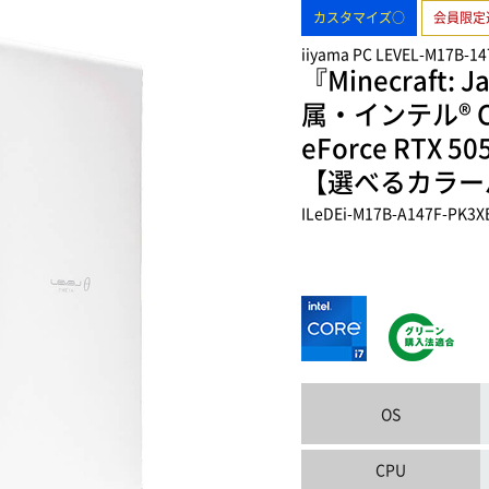
カスタマイズ○
会員限定
iiyama PC LEVEL-M17B-1
『Minecraft: J
属・インテル® Co
eForce RT
【選べるカラー
ILeDEi-M17B-A147F-PK3
OS
CPU