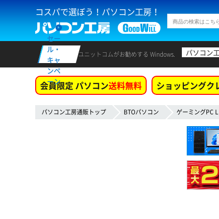
コスパで選ぼう！パソコン工房！
セー
ル・
パソコン
ユニットコムがお勧めする Windows.
キャ
ンペ
ーン
会員限定 パソコン
送料無料
ショッピングク
パソコン工房通販トップ
BTOパソコン
ゲーミングPC L