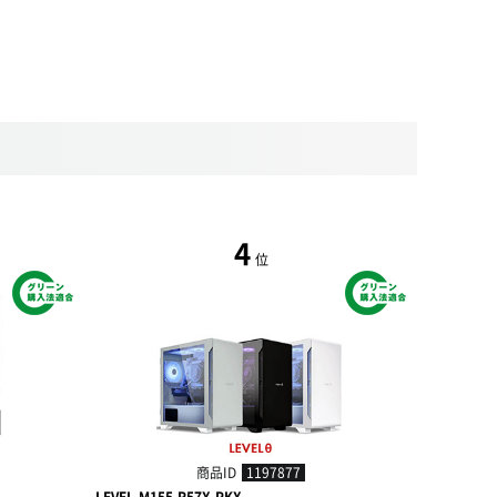
4
位
商品ID
1197877