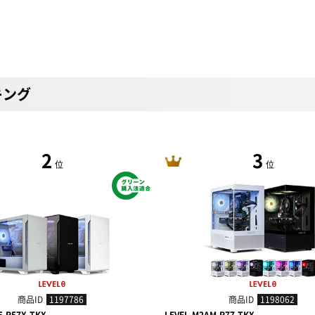
キング
2
3
位
位
商品ID
1197786
商品ID
1198062