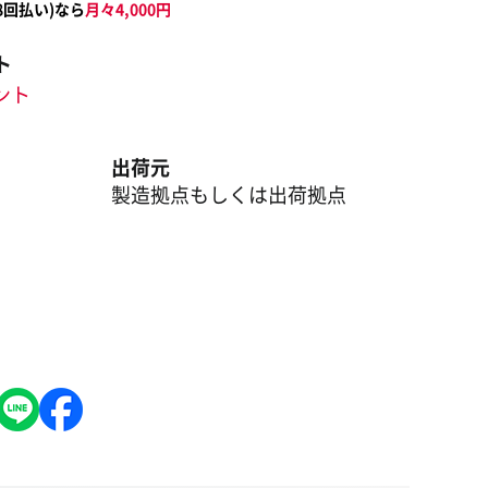
8
回払い)なら
月々
4,000
円
ト
イント
出荷元
製造拠点もしくは出荷拠点