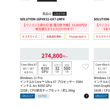
商品ID
1203745
SOLUTION-16FHX31-UX7-URFX
SOLUTION-
【パソコン工房の日 超 還元祭 対象】10,000円分
【パソコン工
相当還元 8/11(火)10:59まで!
9ま
カスタマイズ○
会員送料無料
Thunderbolt 4
カスタマイ
274,800
円〜
Core Ultra X7
Core Ultra 5
Arc
メモリ
SSD
32
500
B390
16
C /
16
T
8
C /
8
T
GPU
GB
GB
4.8
GHz
4.5
GHz
Windows 11 Pro
Windows 11
インテル® Core™ Ultra X7 プロセッサー 358H
インテル® Co
インテル Arc B390 GPU
Intel Graph
32GB / CPU統合チップセット / 約1.36kg
16GB / C
?
33793
CPUスコア
CPUスコア