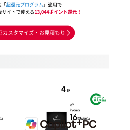
定「
超還元プログラム
」適用で
販サイトで使える
13,044ポイント還元！
証カスタマイズ・お見積もり
4
位