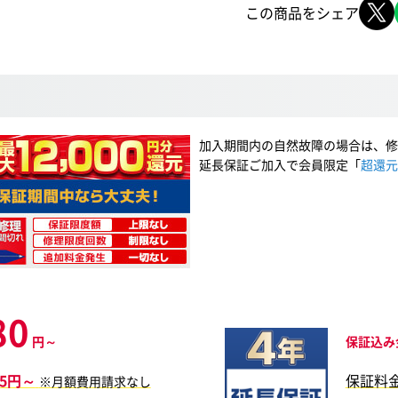
この商品をシェア
加入期間内の自然故障の場合は、修
延長保証ご加入で会員限定「
超還元
80
円～
保証込み
55円～
保証料
※月額費用請求なし