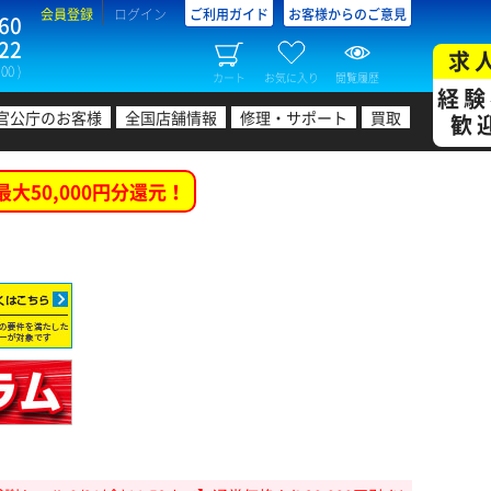
会員登録
ログイン
ご利用ガイド
お客様からのご意見
60
22
求
00 )
カート
お気に入り
閲覧履歴
経験
官公庁のお客様
全国店舗情報
修理・サポート
買取
歓
最大50,000円分還元！