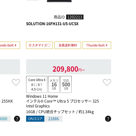
商品ID
1202213
SOLUTION-16FH131-U5-UCSX
SOLUTION
【会員限定
underbolt 4
カスタマイズ○
会員送料無料
Thunderbolt 4
カスタマイ
Thunderbo
209,800
円〜
長期延長保
Core Ultra 5
メモリ
SSD
16
500
8
C /
8
T
保証料金月
GB
GB
4.5
GHz
Core Ultra 
Windows 11 Home
8
C /
8
T
 255HX
インテル® Core™ Ultra 5 プロセッサー 325
4.5
GHz
Intel Graphics
Windows 1
16GB / CPU統合チップセット / 約1.34kg
インテル® C
?
?
8000
22886
CPUスコア
Intel Graph
16GB / 
CPUスコア