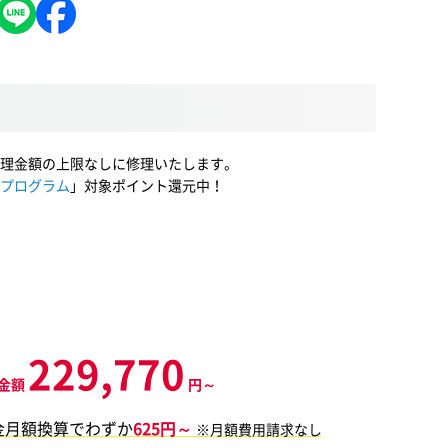
理金額の上限なしに修理いたします。
プログラム
」対象ポイント還元中！
229,770
金額
円～
金月額換算でわずか
625円～
※月額費用請求なし