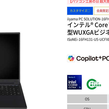
【パソコン工房の日 超大感謝セ
カスタマイズ○
会員限定
iiyama PC SOLUTION-16F
インテル® Core
型WUXGAビ
ISoNEi-16FH131-U5-UCFX
OS
CPU