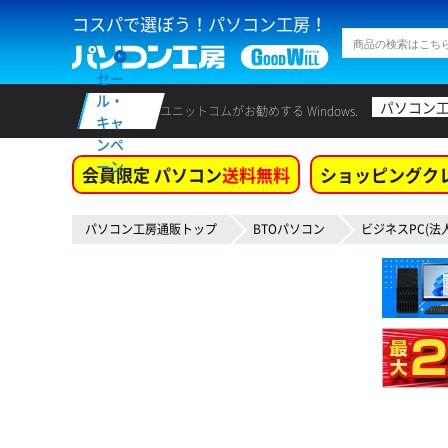
コスパで選ぼう！パソコン工房！
セー
ル・
パソコン
ユニットコムがお勧めする Windows.
キャ
ンペ
ーン
会員限定 パソコン
送料無料
ショッピングク
パソコン工房通販トップ
BTOパソコン
ビジネスPC(法