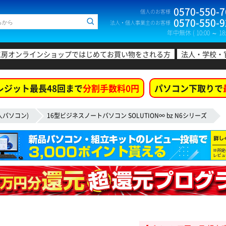
0570-550-7
個人のお客様
0570-550-9
法人・個人事業主のお客様
年中無休 ( 10:00 ～ 18:
工房オンラインショップではじめてお買い物をされる方
法人・学校・
レジット最長48回まで
分割手数料0円
パソコン下取りで
人パソコン)
16型ビジネスノートパソコン SOLUTION∞ bz N6シリーズ