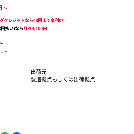
円～
グクレジットなら48回まで金利0%
8
回払い)なら
月々
4,100
円
ト
イント
出荷元
製造拠点もしくは出荷拠点