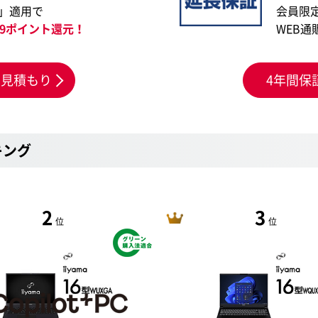
」適用で
会員限
999ポイント還元！
WEB通
お見積もり
4年間保
キング
2
3
位
位