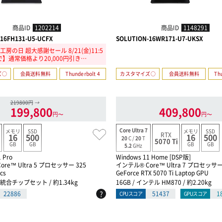
商品ID
1202214
商品ID
1148291
16FH131-U5-UCFX
SOLUTION-16WR171-U7-UKSX
房の日 超大感謝セール 8/21(金)11:5
で】通常価格より20,000円引き…
ズ○
会員送料無料
Thunderbolt 4
カスタマイズ○
会員送料無料
Th
219800円
→
199,800
409,800
円〜
円〜
Core Ultra 7
メモリ
SSD
メモリ
SSD
RTX
16
500
16
500
20
C /
20
T
5070 Ti
GB
GB
GB
GB
5.2
GHz
 Pro
Windows 11 Home [DSP版]
re™ Ultra 5 プロセッサー 325
インテル® Core™ Ultra 7 プロセッサー
ics
GeForce RTX 5070 Ti Laptop GPU
PU統合チップセット / 約1.34kg
16GB / インテル HM870 / 約2.20kg
?
22886
51437
1
CPUスコア
GPUスコア