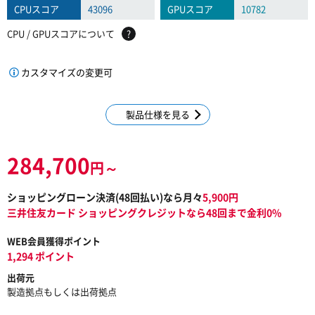
CPUスコア
43096
GPUスコア
10782
CPU / GPUスコアについて
?
カスタマイズの変更可
製品仕様を見る
284,700
円～
ショッピングローン決済(
48
回払い)なら月々
5,900
円
三井住友カード ショッピングクレジットなら48回まで金利0%
WEB会員獲得ポイント
1,294 ポイント
出荷元
製造拠点もしくは出荷拠点