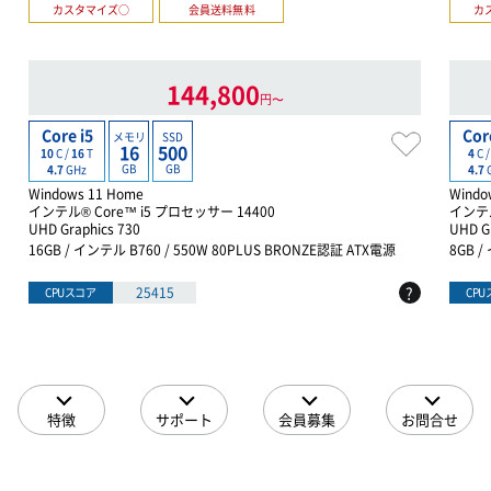
カスタマイズ○
会員送料無料
カ
144,800
円〜
Core i5
Cor
メモリ
SSD
16
500
10
C /
16
T
4
C 
GB
GB
4.7
GHz
4.7
Windows 11 Home
Windo
インテル® Core™ i5 プロセッサー 14400
インテル
UHD Graphics 730
UHD G
16GB / インテル B760 / 550W 80PLUS BRONZE認証 ATX電源
8GB /
?
25415
CPUスコア
CP
特徴
サポート
会員募集
お問合せ