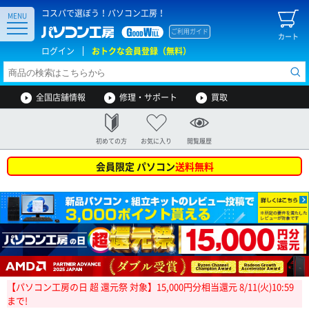
コスパで選ぼう！パソコン工房！
MENU
ご利用ガイド
カート
ログイン
おトクな会員登録（無料）
全国店舗情報
修理・サポート
買取
初めての方
お気に入り
閲覧履歴
会員限定 パソコン
送料無料
【パソコン工房の日 超 還元祭 対象】15,000円分相当還元 8/11(火)10:59
まで!