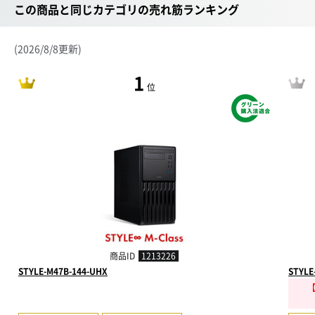
この商品と同じカテゴリの売れ筋ランキング
(2026/8/8更新)
1
位
商品ID
1213226
STYLE-M47B-144-UHX
STYLE
【