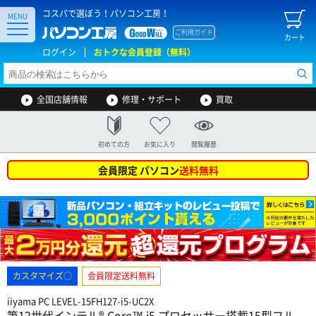
コスパで選ぼう！パソコン工房！
MENU
ご利用ガイド
カート
ログイン
おトクな会員登録（無料）
全国店舗情報
修理・サポート
買取
初めての方
お気に入り
閲覧履歴
会員限定 パソコン
送料無料
カスタマイズ○
会員限定送料無料
iiyama PC LEVEL-15FH127-i5-UC2X
第12世代インテル® Core™ i5 プロセッサー搭載15型フル