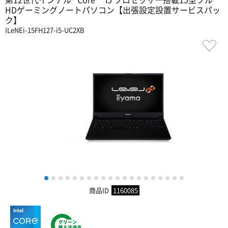
HDゲーミングノートパソコン【出張設定設置サービスパッ
ク】
ILeNEi-15FH127-i5-UC2XB
1
2
3
4
5
6
7
8
9
10
11
12
13
14
15
16
17
18
19
20
商品ID
1160085