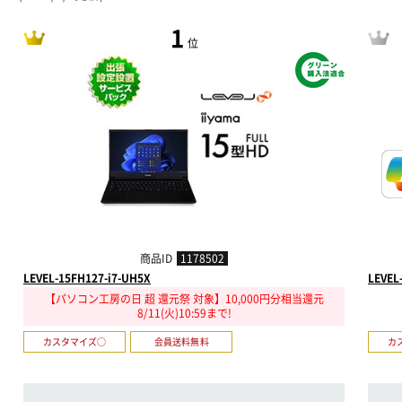
1
位
商品ID
1178502
LEVEL-15FH127-i7-UH5X
LEVEL
【パソコン工房の日 超 還元祭 対象】10,000円分相当還元
8/11(火)10:59まで!
カスタマイズ○
会員送料無料
カ