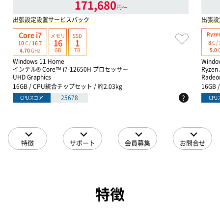
171,680
円〜
出張設定設置サービスパック
出張設
Core i7
Ryzen
メモリ
SSD
16
1
8
C /
10
C /
16
T
GB
TB
5.0
4.70
GHz
Windows 11 Home
Windo
インテル® Core™ i7-12650H プロセッサー
Ryzen 
UHD Graphics
Radeo
16GB / CPU統合チップセット / 約2.03kg
16GB
?
25678
CPUスコア
CP
特徴
サポート
会員募集
お問合せ
特徴