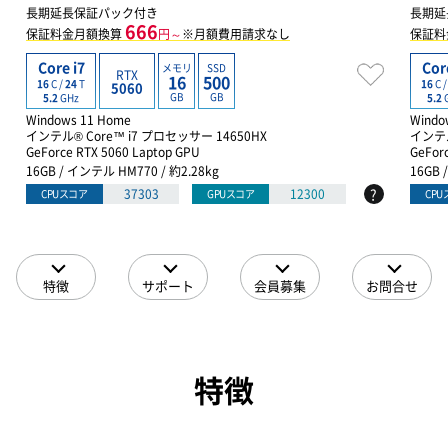
長期延長保証パック付き
長期延
666
保証料金月額換算
円～
※月額費用請求なし
保証料
Core i7
Cor
メモリ
SSD
RTX
16
500
16
C /
24
T
16
C 
5060
GB
GB
5.2
GHz
5.2
Windows 11 Home
Windo
インテル® Core™ i7 プロセッサー 14650HX
インテル
GeForce RTX 5060 Laptop GPU
GeFor
16GB / インテル HM770 / 約2.28kg
16GB 
?
37303
12300
CPUスコア
GPUスコア
CP
特徴
サポート
会員募集
お問合せ
特徴