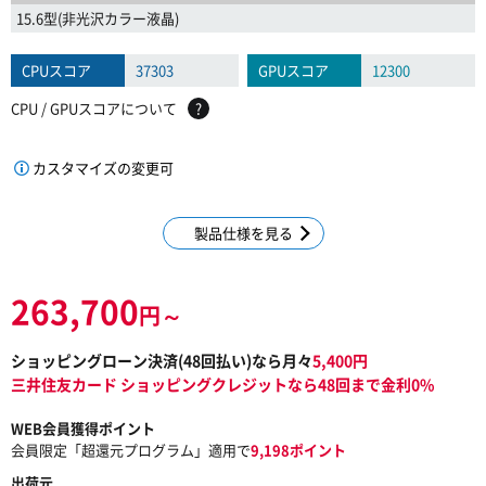
15.6型(非光沢カラー液晶)
CPUスコア
37303
GPUスコア
12300
CPU / GPUスコアについて
?
カスタマイズの変更可
製品仕様を見る
263,700
円～
ショッピングローン決済(
48
回払い)なら月々
5,400
円
三井住友カード ショッピングクレジットなら48回まで金利0%
WEB会員獲得ポイント
会員限定「超還元プログラム」適用で
9,198ポイント
出荷元