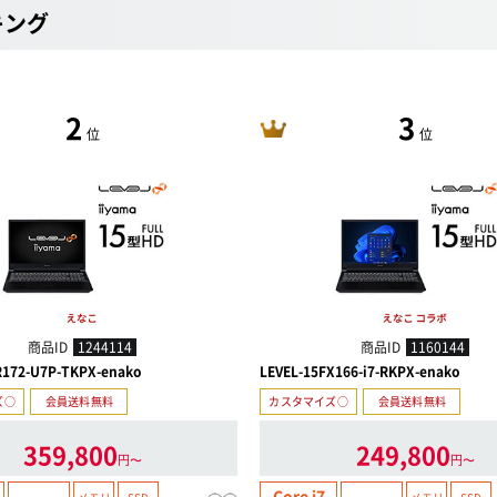
キング
2
3
位
位
商品ID
1244114
商品ID
1160144
R172-U7P-TKPX-enako
LEVEL-15FX166-i7-RKPX-enako
ズ○
会員送料無料
カスタマイズ○
会員送料無料
359,800
249,800
円〜
円〜
Core i7