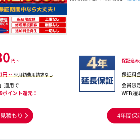
80
円～
保証込み
11円～
保証料
※月額費用請求なし
」適用で
会員限
099ポイント還元！
WEB通
お見積もり
4年間保