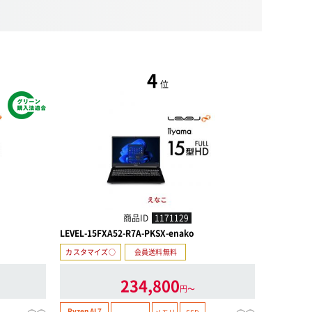
4
位
商品ID
1171129
LEVEL-15FXA52-R7A-PKSX-enako
LEVEL-18
カスタマイズ○
会員送料無料
カスタマイ
234,800
円〜
Ryzen AI 7
Core Ultra 