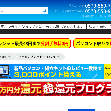
0570-550-7
個人のお客様
0570-550-9
法人・個人事業主のお客様
年中無休 ( 10:00 ～ 18:
工房オンラインショップではじめてお買い物をされる方
法人・学校・
レジット最長48回まで
分割手数料0円
パソコン下取りで
EVEL∞
ゲーミングノートPC LEVEL∞