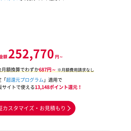
252,770
金額
円～
金月額換算でわずか
687円～
※月額費用請求なし
定「
超還元プログラム
」適用で
販サイトで使える
13,148ポイント還元！
証カスタマイズ・お見積もり