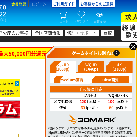
会員登録
ログイン
ご利用ガイド
お客様からのご意見
60
22
求
00 )
カート
お気に入り
閲覧履歴
経験
官公庁のお客様
全国店舗情報
修理・サポート
買取
歓
×
最大50,000円分還元！
ゲームタイトル別 fps
?
フルHD
WQHD
4K
(1080p)
(1440p)
(2160p)
medium画質
ultra画質
fps 快適目安
フルHD
WQHD・4K
とても快適
120
fps以上
100
fps以上
快適
60
fps以上
60
fps以上
※当ベンチマークスコアは3DMARK社提供のベンチマーク指数です。
※fps値は3DMARKベンチマーク結果の参考値で絶対的な数値では無い
為、各ゲームタイトルのfps、動作を保証するものではありません。