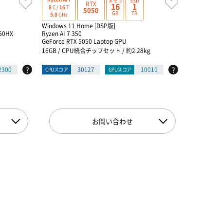
メモリ
SSD
RTX
16
1
8
C /
16
T
24
C /
24
T
5050
GB
TB
5.0
GHz
5.5
GHz
Windows 11 Home [DSP版]
Windows 1
50HX
Ryzen AI 7 350
インテル® Co
GeForce RTX 5050 Laptop GPU
s
GeForce R
16GB / CPU統合チップセット / 約2.28kg
32GB / イ
?
?
2300
30127
10010
CPUスコア
GPUスコア
CPUスコア
お問い合わせ