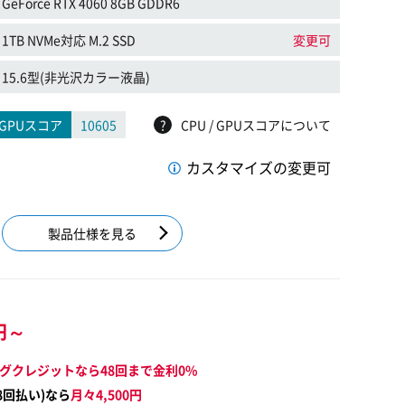
GeForce RTX 4060 8GB GDDR6
1TB NVMe対応 M.2 SSD
変更可
15.6型(非光沢カラー液晶)
GPUスコア
10605
?
CPU / GPUスコアについて
カスタマイズの変更可
製品仕様を見る
円～
グクレジットなら48回まで金利0%
8
回払い)なら
月々
4,500
円