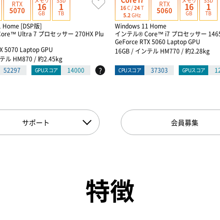
メモリ
SSD
メモリ
SSD
RTX
RTX
16
1
16
1
16
C /
24
T
5070
5060
GB
TB
GB
TB
5.2
GHz
1 Home [DSP版]
Windows 11 Home
re™ Ultra 7 プロセッサー 270HX Plu
インテル® Core™ i7 プロセッサー 146
GeForce RTX 5060 Laptop GPU
X 5070 Laptop GPU
16GB / インテル HM770 / 約2.28kg
テル HM870 / 約2.45kg
?
52297
14000
37303
1
GPUスコア
CPUスコア
GPUスコア
サポート
会員募集
特徴