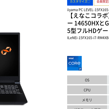
カスタマイズ○
会員限定
iiyama PC LEVEL-15FX165
【えなこコラボ】イ
ー 14650HXとG
5型フルHDゲ
ILeNEi-15FX165-i7-RM4XB
OS
CPU
メモリ