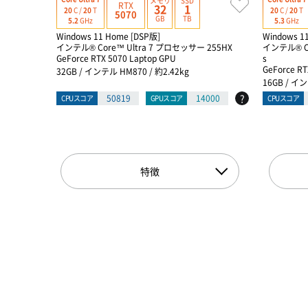
メモリ
SSD
RTX
32
1
20
C /
20
T
20
C /
20
T
5070
GB
TB
5.2
GHz
5.3
GHz
Windows 11 Home [DSP版]
Windows 1
インテル® Core™ Ultra 7 プロセッサー 255HX
インテル® Co
GeForce RTX 5070 Laptop GPU
s
GeForce RT
32GB / インテル HM870 / 約2.42kg
16GB / イン
?
50819
14000
CPUスコア
GPUスコア
CPUスコア
特徴