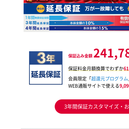
241,7
保証込み金額
保証料金月額換算でわずか
6
会員限定「
超還元プログラム
WEB通販サイトで使える
9,
3年間保証カスタマイズ・