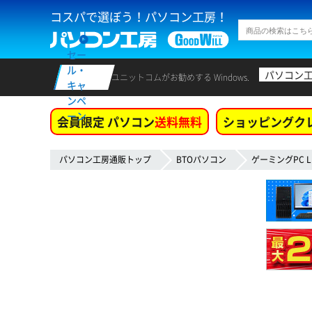
コスパで選ぼう！パソコン工房！
セー
ル・
パソコン
ユニットコムがお勧めする Windows.
キャ
ンペ
ーン
会員限定 パソコン
送料無料
ショッピングク
パソコン工房通販トップ
BTOパソコン
ゲーミングPC L