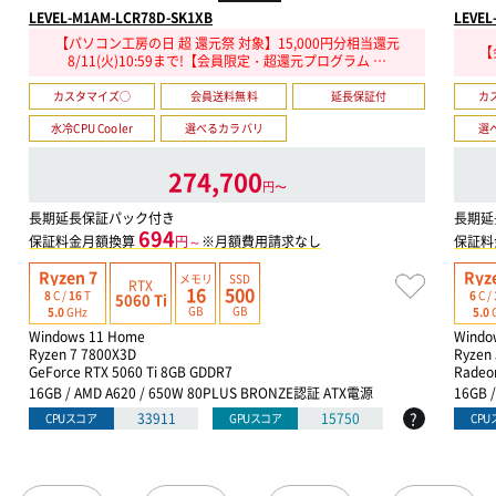
LEVEL-M1AM-LCR78D-SK1XB
LEVEL
【パソコン工房の日 超 還元祭 対象】15,000円分相当還元
【
8/11(火)10:59まで!【会員限定・超還元プログラム …
カスタマイズ○
会員送料無料
延長保証付
カ
水冷CPU Cooler
選べるカラバリ
選
274,700
円〜
長期延長保証パック付き
長期延
694
保証料金月額換算
円～
※月額費用請求なし
保証料
Ryzen 7
Ryz
メモリ
SSD
RTX
16
500
8
C /
16
T
6
C /
5060 Ti
GB
GB
5.0
GHz
5.0
Windows 11 Home
Windo
Ryzen 7 7800X3D
Ryzen 
GeForce RTX 5060 Ti 8GB GDDR7
Radeo
16GB / AMD A620 / 650W 80PLUS BRONZE認証 ATX電源
16GB 
?
33911
15750
CPUスコア
GPUスコア
CP