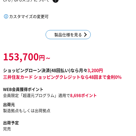
カスタマイズの変更可
製品仕様を見る
153,700
円～
ショッピングローン決済(
48
回払い)なら月々
3,200
円
三井住友カード ショッピングクレジットなら48回まで金利0%
WEB会員獲得ポイント
会員限定「超還元プログラム」適用で
8,698ポイント
出荷元
製造拠点もしくは出荷拠点
出荷予定
完売