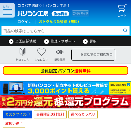
コスパで選ぼう！パソコン工房！
MENU
ご利用ガイド
カート
ログイン
おトクな会員登録（無料）
全国店舗情報
修理・サポート
買取
お電話でのご相談窓口
初めての方
お気に入り
閲覧履歴
会員限定 パソコン
送料無料
カスタマイズ○
会員限定送料無料
選べるカラバリ
取扱い終了