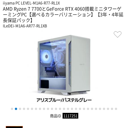
iiyama PC LEVEL-M1A6-R77-RL1X
AMD Ryzen 7 7700とGeForce RTX 4060搭載ミニタワーゲ
ーミングPC【選べるカラーバリエーション】【3年・4年延
長保証パック】
ILeDEi-M1A6-AR77-RL1XB
1
2
3
4
5
6
7
8
9
10
11
12
13
14
15
16
17
18
19
20
21
22
23
24
25
26
27
商品ID
1117251