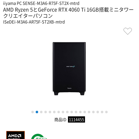
iiyama PC SENSE-M3A6-R75F-ST2X-mtrd
AMD Ryzen 5とGeForce RTX 4060 Ti 16GB搭載ミニタワー
クリエイターパソコン
ISeDEi-M3A6-AR75F-ST2XB-mtrd
1
2
3
4
5
6
7
8
9
10
11
12
13
14
15
16
17
18
商品ID
1114455