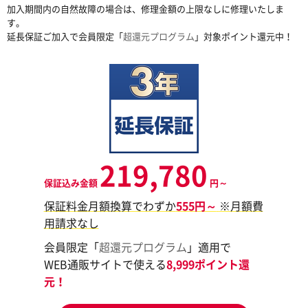
加入期間内の自然故障の場合は、修理金額の上限なしに修理いたしま
す。
延長保証ご加入で会員限定「
超還元プログラム
」対象ポイント還元中！
219,780
保証込み金額
円～
保証料金月額換算でわずか
555円～
※月額費
用請求なし
会員限定「
超還元プログラム
」適用で
WEB通販サイトで使える
8,999ポイント還
元！