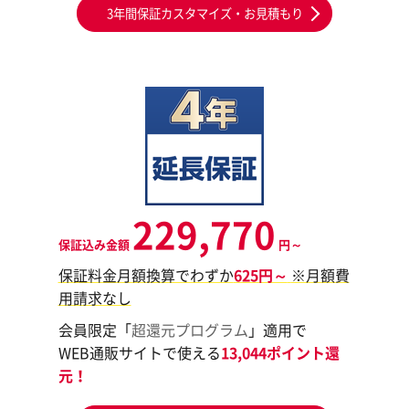
3年間保証カスタマイズ・お見積もり
229,770
保証込み金額
円～
保証料金月額換算でわずか
625円～
※月額費
用請求なし
会員限定「
超還元プログラム
」適用で
WEB通販サイトで使える
13,044ポイント還
元！