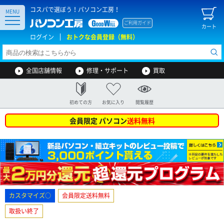
コスパで選ぼう！パソコン工房！
MENU
ご利用ガイド
カート
ログイン
おトクな会員登録（無料）
全国店舗情報
修理・サポート
買取
初めての方
お気に入り
閲覧履歴
会員限定 パソコン
送料無料
カスタマイズ○
会員限定送料無料
取扱い終了