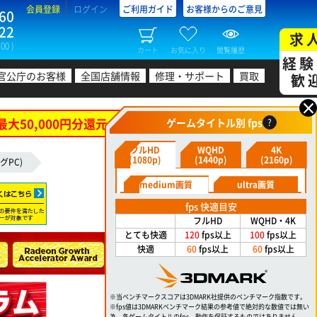
会員登録
ログイン
ご利用ガイド
お客様からのご意見
60
22
求
00 )
カート
お気に入り
閲覧履歴
経験
官公庁のお客様
全国店舗情報
修理・サポート
買取
歓
×
最大50,000円分還元！
ゲームタイトル別 fps
?
フルHD
WQHD
4K
(1080p)
(1440p)
(2160p)
グPC)
medium画質
ultra画質
fps 快適目安
フルHD
WQHD・4K
とても快適
120
fps以上
100
fps以上
快適
60
fps以上
60
fps以上
※当ベンチマークスコアは3DMARK社提供のベンチマーク指数です。
※fps値は3DMARKベンチマーク結果の参考値で絶対的な数値では無い
為、各ゲームタイトルのfps、動作を保証するものではありません。