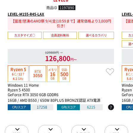
商品ID
1197890
LEVEL-M155-R45-LAX
LEVEL
【猛進!怒涛のAMD祭 9/4(金)10:59まで】通常価格より3,000円
【猛進
引き!
カスタマイズ○
会員送料無料
選べるカラバリ
カ
選
129800円
→
126,800
円〜
Ryzen 5
Ryz
メモリ
SSD
RTX
16
500
6
C /
12
T
8
C /
3050
GB
GB
4.1
GHz
5.0
Windows 11 Home
Windo
Ryzen 5 4500
Ryzen
GeForce RTX 3050 6GB GDDR6
GeFor
16GB / AMD B550 / 650W 80PLUS BRONZE認証 ATX電源
16GB 
?
17258
6215
CPUスコア
GPUスコア
CP