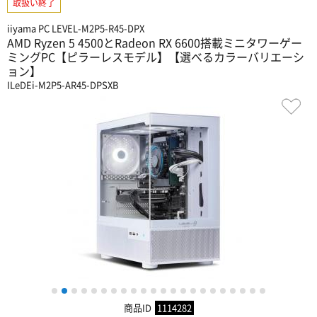
取扱い終了
iiyama PC LEVEL-M2P5-R45-DPX
AMD Ryzen 5 4500とRadeon RX 6600搭載ミニタワーゲー
ミングPC【ピラーレスモデル】【選べるカラーバリエーシ
ョン】
ILeDEi-M2P5-AR45-DPSXB
1
2
3
4
5
6
7
8
9
10
11
12
13
14
15
16
17
18
19
20
21
22
商品ID
1114282