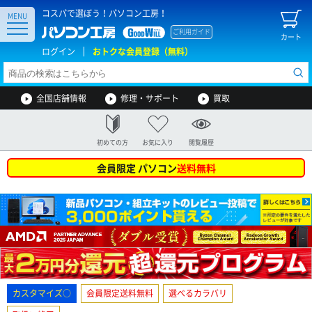
コスパで選ぼう！パソコン工房！
MENU
ご利用ガイド
カート
ログイン
おトクな会員登録（無料）
全国店舗情報
修理・サポート
買取
初めての方
お気に入り
閲覧履歴
会員限定 パソコン
送料無料
カスタマイズ○
会員限定送料無料
選べるカラバリ