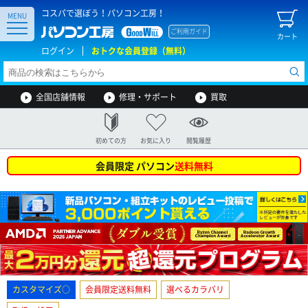
コスパで選ぼう！パソコン工房！
MENU
ご利用ガイド
カート
ログイン
おトクな会員登録（無料）
全国店舗情報
修理・サポート
買取
初めての方
お気に入り
閲覧履歴
会員限定 パソコン
送料無料
カスタマイズ○
会員限定送料無料
選べるカラバリ