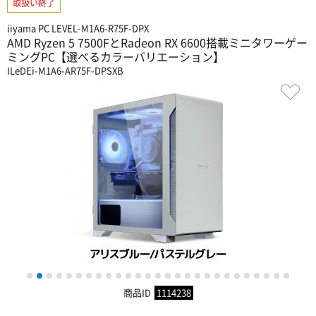
取扱い終了
iiyama PC LEVEL-M1A6-R75F-DPX
AMD Ryzen 5 7500FとRadeon RX 6600搭載ミニタワーゲー
ミングPC【選べるカラーバリエーション】
ILeDEi-M1A6-AR75F-DPSXB
1
2
3
4
5
6
7
8
9
10
11
12
13
14
15
16
17
18
19
20
21
22
23
24
25
26
27
商品ID
1114238