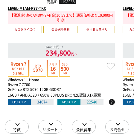
商品ID
1198068
LEVEL-M1AM-R77-TKX
LEVEL
【猛進!怒涛のAMD祭 9/4(金)10:59まで】通常価格より10,000円
【猛進
引き!
カスタマイズ○
会員送料無料
選べるカラバリ
カ
244800円
→
234,800
円〜
Ryzen 7
Ryz
メモリ
SSD
RTX
16
500
8
C /
16
T
6
C /
5070
GB
GB
5.3
GHz
4.1
Windows 11 Home
Windo
Ryzen 7 7700
Ryzen 
GeForce RTX 5070 12GB GDDR7
GeFor
16GB / AMD A620 / 650W 80PLUS BRONZE認証 ATX電源
16GB 
?
34074
22540
CPUスコア
GPUスコア
CP
特徴
サポート
会員募集
お問合せ