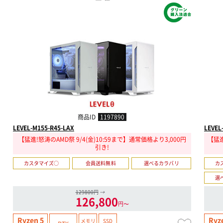
商品ID
1197890
LEVEL-M155-R45-LAX
LEVEL
【猛進!怒涛のAMD祭 9/4(金)10:59まで】通常価格より3,000円
【猛進
引き!
カスタマイズ○
会員送料無料
選べるカラバリ
カ
選
129800円
→
126,800
円〜
Ryzen 5
Ryz
メモリ
SSD