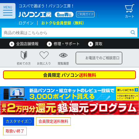
コスパで選ぼう！パソコン工房！
MENU
ご利用ガイド
カート
ログイン
おトクな会員登録（無料）
全国店舗情報
修理・サポート
買取
お電話でのご相談窓口
初めての方
お気に入り
閲覧履歴
会員限定 パソコン
送料無料
カスタマイズ○
会員限定送料無料
取扱い終了