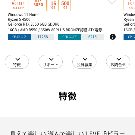
RTX
16
500
6
C /
12
T
8
C /
3050
GB
GB
4.1
GHz
5.0
Windows 11 Home
Windo
Ryzen 5 4500
Ryzen
GeForce RTX 3050 6GB GDDR6
GeFor
16GB / AMD B550 / 650W 80PLUS BRONZE認証 ATX電源
16GB 
?
17258
6215
CPUスコア
GPUスコア
CP
特徴
サポート
会員募集
お問合せ
特徴
⾒えて楽しい!遊んで楽しい!LEVELθピラー