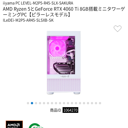
iiyama PC LEVEL-M2P5-R45-SLX-SAKURA
AMD Ryzen 5とGeForce RTX 4060 Ti 8GB搭載ミニタワーゲ
ーミングPC【ピラーレスモデル】
ILeDEi-M2P5-AR45-SLSXB-SK
1
2
3
4
5
6
7
8
9
10
11
12
13
14
15
16
17
18
19
商品ID
1064270