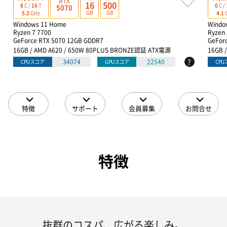
RTX
16
500
8
C /
16
T
6
C /
5070
GB
GB
5.3
GHz
4.1
Windows 11 Home
Windo
Ryzen 7 7700
Ryzen 
GeForce RTX 5070 12GB GDDR7
GeFor
16GB / AMD A620 / 650W 80PLUS BRONZE認証 ATX電源
16GB 
?
34074
22540
CPUスコア
GPUスコア
CP
特徴
サポート
会員募集
お問合せ
特徴
抜群のコスパ、広がる楽しみ。