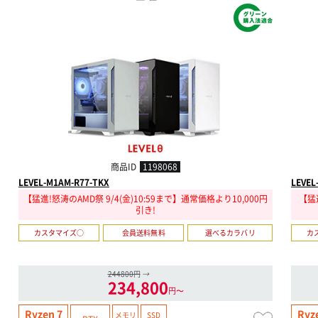
商品ID
1198068
LEVEL-M1AM-R77-TKX
LEVEL
【猛進!怒涛のAMD祭 9/4(金)10:59まで】通常価格より10,000円
【猛進
引き!
カスタマイズ○
会員送料無料
選べるカラバリ
カ
244800円
→
234,800
円〜
Ryzen 7
Ryz
メモリ
SSD