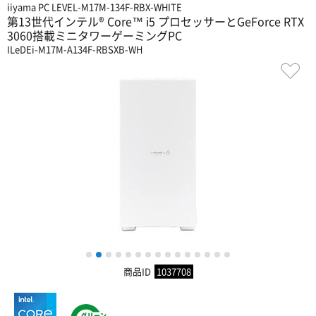
iiyama PC LEVEL-M17M-134F-RBX-WHITE
第13世代インテル® Core™ i5 プロセッサーとGeForce RTX
3060搭載ミニタワーゲーミングPC
ILeDEi-M17M-A134F-RBSXB-WH
1
2
3
4
5
6
7
8
9
10
11
12
13
14
15
商品ID
1037708