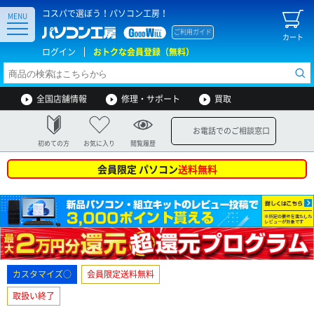
コスパで選ぼう！パソコン工房！
MENU
ご利用ガイド
カート
ログイン
おトクな会員登録（無料）
全国店舗情報
修理・サポート
買取
お電話でのご相談窓口
初めての方
お気に入り
閲覧履歴
会員限定 パソコン
送料無料
カスタマイズ○
会員限定送料無料
取扱い終了