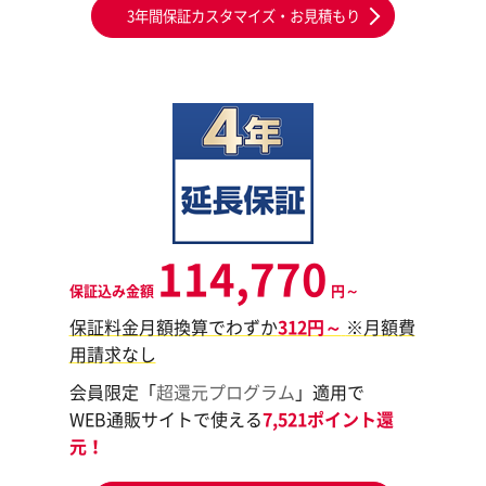
3年間保証カスタマイズ・お見積もり
114,770
保証込み金額
円～
保証料金月額換算でわずか
312円～
※月額費
用請求なし
会員限定「
超還元プログラム
」適用で
WEB通販サイトで使える
7,521ポイント還
元！