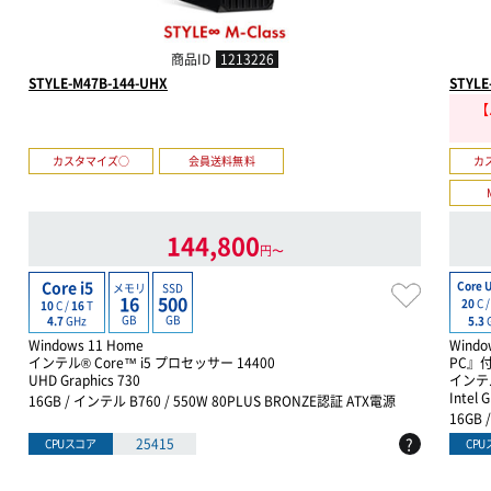
商品ID
1213226
STYLE-M47B-144-UHX
STYLE
【
カスタマイズ○
会員送料無料
カ
144,800
円〜
Core i5
Core U
メモリ
SSD
16
500
20
C 
10
C /
16
T
GB
GB
5.3
4.7
GHz
Windows 11 Home
Window
インテル® Core™ i5 プロセッサー 14400
PC』
UHD Graphics 730
インテル
Intel 
16GB / インテル B760 / 550W 80PLUS BRONZE認証 ATX電源
16GB 
?
25415
CPUスコア
CP