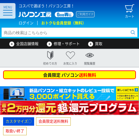
コスパで選ぼう！パソコン工房！
MENU
ご利用ガイド
カート
ログイン
おトクな会員登録（無料）
全国店舗情報
修理・サポート
買取
初めての方
お気に入り
閲覧履歴
会員限定 パソコン
送料無料
カスタマイズ○
会員限定送料無料
取扱い終了