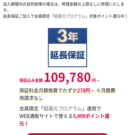
加入期間内の自然故障の場合は、修理金額の上限なしに修理いたしま
す。
延長保証ご加入で会員限定「
超還元プログラム
」対象ポイント還元中！
109,780
保証込み金額
円～
保証料金月額換算でわずか
278円～
※月額費
用請求なし
会員限定「
超還元プログラム
」適用で
WEB通販サイトで使える
5,499ポイント還
元！