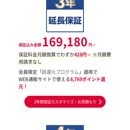
169,180
保証込み金額
円～
保証料金月額換算でわずか
428円～
※月額費
用請求なし
会員限定「
超還元プログラム
」適用で
WEB通販サイトで使える
8,769ポイント還
元！
3年間保証カスタマイズ・お見積もり