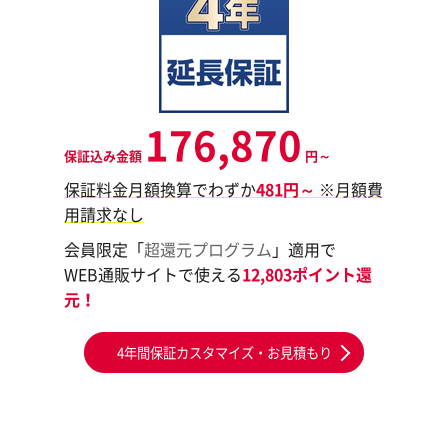
176,870
保証込み金額
円～
保証料金月額換算でわずか
481円～
※月額費
用請求なし
会員限定「
超還元プログラム
」適用で
WEB通販サイトで使える
12,803ポイント還
元！
4年間保証カスタマイズ・お見積もり