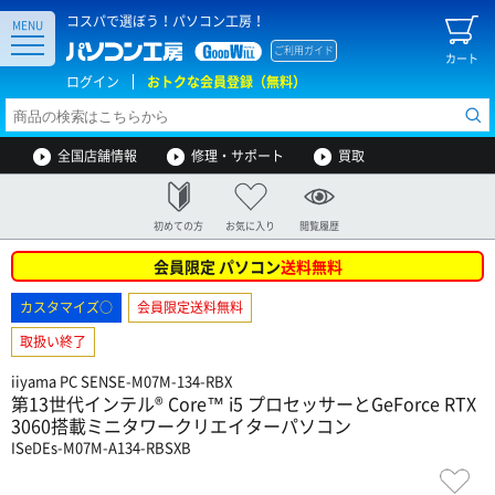
コスパで選ぼう！パソコン工房！
MENU
ご利用ガイド
カート
ログイン
おトクな会員登録（無料）
全国店舗情報
修理・サポート
買取
初めての方
お気に入り
閲覧履歴
会員限定 パソコン
送料無料
カスタマイズ○
会員限定送料無料
取扱い終了
iiyama PC SENSE-M07M-134-RBX
第13世代インテル® Core™ i5 プロセッサーとGeForce RTX
3060搭載ミニタワークリエイターパソコン
ISeDEs-M07M-A134-RBSXB