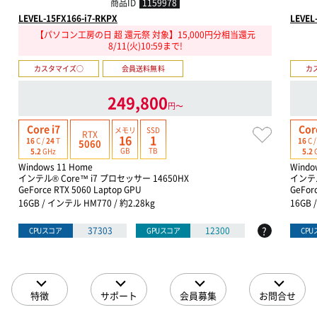
商品ID
1159978
LEVEL-15FX166-i7-RKPX
LEVEL
【パソコン工房の日 超 還元祭 対象】15,000円分相当還元
8/11(火)10:59まで!
カスタマイズ○
会員送料無料
カ
249,800
円〜
Core i7
Cor
メモリ
SSD
RTX
16
1
16
C /
24
T
16
C 
5060
GB
TB
5.2
GHz
5.2
Windows 11 Home
Windo
インテル® Core™ i7 プロセッサー 14650HX
インテル
GeForce RTX 5060 Laptop GPU
GeFor
16GB / インテル HM770 / 約2.28kg
16GB 
?
37303
12300
CPUスコア
GPUスコア
CP
特徴
サポート
会員募集
お問合せ