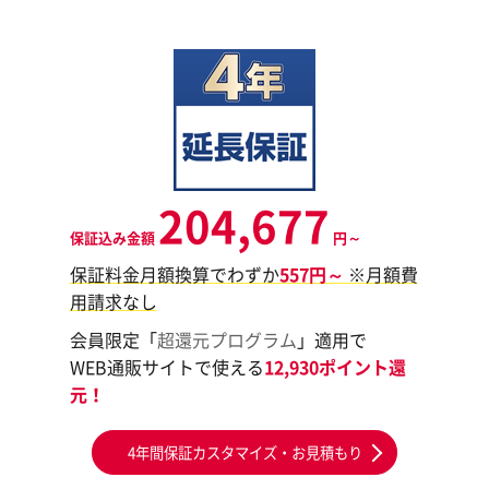
204,677
保証込み金額
円～
保証料金月額換算でわずか
557円～
※月額費
用請求なし
会員限定「
超還元プログラム
」適用で
WEB通販サイトで使える
12,930ポイント還
元！
4年間保証カスタマイズ・お見積もり