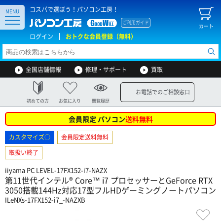
コスパで選ぼう！パソコン工房！
MENU
ご利用ガイド
カート
ログイン
おトクな会員登録（無料）
全国店舗情報
修理・サポート
買取
お電話でのご相談窓口
初めての方
お気に入り
閲覧履歴
会員限定 パソコン
送料無料
カスタマイズ○
会員限定送料無料
取扱い終了
iiyama PC LEVEL-17FX152-i7-NAZX
第11世代インテル® Core™ i7 プロセッサーとGeForce RTX
3050搭載144Hz対応17型フルHDゲーミングノートパソコン
ILeNXs-17FX152-i7_-NAZXB