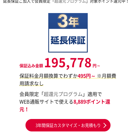
延長保証ご加入で会員限定「
超還元プログラム
」対象ポイント還元中！
195,778
保証込み金額
円～
保証料金月額換算でわずか
495円～
※月額費
用請求なし
会員限定「
超還元プログラム
」適用で
WEB通販サイトで使える
8,889ポイント還
元！
3年間保証カスタマイズ・お見積もり