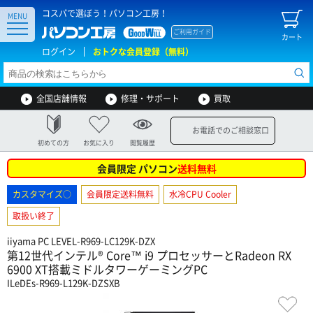
コスパで選ぼう！パソコン工房！
MENU
ご利用ガイド
カート
ログイン
おトクな会員登録（無料）
全国店舗情報
修理・サポート
買取
お電話でのご相談窓口
初めての方
お気に入り
閲覧履歴
会員限定 パソコン
送料無料
カスタマイズ○
会員限定送料無料
水冷CPU Cooler
取扱い終了
iiyama PC LEVEL-R969-LC129K-DZX
第12世代インテル® Core™ i9 プロセッサーとRadeon RX
6900 XT搭載ミドルタワーゲーミングPC
ILeDEs-R969-L129K-DZSXB