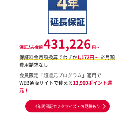
431,226
保証込み金額
円～
保証料金月額換算でわずか
1,172円～
※月額
費用請求なし
会員限定「
超還元プログラム
」適用で
WEB通販サイトで使える
13,960ポイント還
元！
4年間保証カスタマイズ・お見積もり