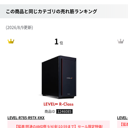
この商品と同じカテゴリの売れ筋ランキング
(2026/8/9更新)
1
位
商品ID
1246085
LEVEL-R785-R97X-XKX
LEVEL
【猛進
【猛進!怒涛のAMD祭 9/4(金)10:59まで】セール限定特価!