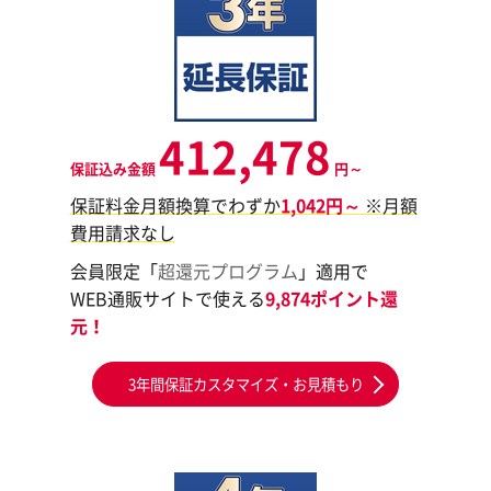
412,478
保証込み金額
円～
保証料金月額換算でわずか
1,042円～
※月額
費用請求なし
会員限定「
超還元プログラム
」適用で
WEB通販サイトで使える
9,874ポイント還
元！
3年間保証カスタマイズ・お見積もり