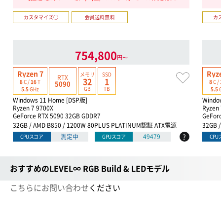
カスタマイズ○
会員送料無料
カ
754,800
円〜
Ryzen 7
Ryz
メモリ
SSD
RTX
32
1
8
C /
16
T
8
C /
5090
GB
TB
5.5
GHz
5.5
Windows 11 Home [DSP版]
Windo
Ryzen 7 9700X
Ryzen 
GeForce RTX 5090 32GB GDDR7
GeFor
32GB / AMD B850 / 1200W 80PLUS PLATINUM認証 ATX電源
32GB 
?
測定中
49479
CPUスコア
GPUスコア
CP
おすすめのLEVEL∞ RGB Build & LEDモデル
こちらにお問い合わせ
ください