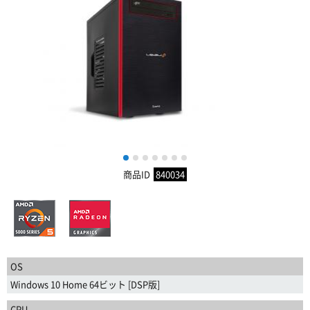
1
2
3
4
5
6
7
商品ID
840034
OS
Windows 10 Home 64ビット [DSP版]
CPU