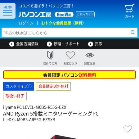
コスパで選ぼう！パソコン工房！
MENU
ご利用ガイド
カート
ログイン
おトクな会員登録（無料）
全国店舗情報
修理・サポート
買取
初めての方
お気に入り
閲覧履歴
会員限定 パソコン
送料無料
カスタマイズ○
会員限定送料無料
取扱い終了
iiyama PC LEVEL-M0B5-R55G-EZX
AMD Ryzen 5搭載ミニタワーゲーミングPC
ILeDXs-M0B5-AR55G-EZSXB