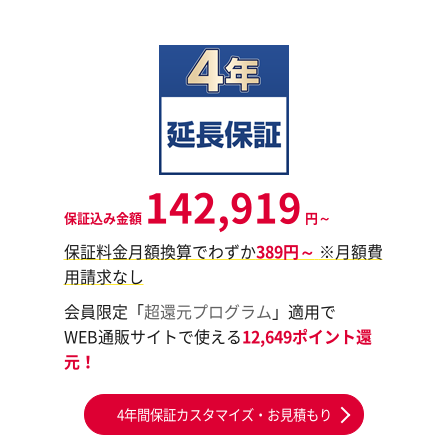
142,919
保証込み金額
円～
保証料金月額換算でわずか
389円～
※月額費
用請求なし
会員限定「
超還元プログラム
」適用で
WEB通販サイトで使える
12,649ポイント還
元！
4年間保証カスタマイズ・お見積もり