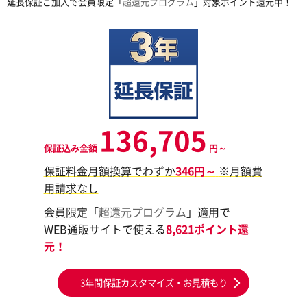
延長保証ご加入で会員限定「
超還元プログラム
」対象ポイント還元中！
136,705
保証込み金額
円～
保証料金月額換算でわずか
346円～
※月額費
用請求なし
会員限定「
超還元プログラム
」適用で
WEB通販サイトで使える
8,621ポイント還
元！
3年間保証カスタマイズ・お見積もり