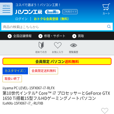
コスパで選ぼう！パソコン工房！
MENU
ご利用ガイド
カート
ログイン
おトクな会員登録（無料）
全国店舗情報
修理・サポート
買取
初めての方
お気に入り
閲覧履歴
会員限定 パソコン
送料無料
カスタマイズ○
会員限定送料無料
取扱い終了
iiyama PC LEVEL-15FX067-i7-RLFX
第10世代インテル® Core™ i7 プロセッサーとGeForce GTX
1650 Ti搭載15型フルHDゲーミングノートパソコン
ILeNXs-15FX067-i7_-RLFXB