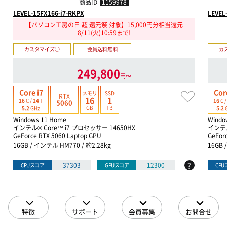
商品ID
1159978
LEVEL-15FX166-i7-RKPX
LEVEL
【パソコン工房の日 超 還元祭 対象】15,000円分相当還元
8/11(火)10:59まで!
カスタマイズ○
会員送料無料
カ
249,800
円〜
Core i7
Cor
メモリ
SSD
RTX
16
1
16
C /
24
T
16
C 
5060
GB
TB
5.2
GHz
5.2
Windows 11 Home
Windo
インテル® Core™ i7 プロセッサー 14650HX
インテル
GeForce RTX 5060 Laptop GPU
GeFor
16GB / インテル HM770 / 約2.28kg
16GB 
?
37303
12300
CPUスコア
GPUスコア
CP
特徴
サポート
会員募集
お問合せ