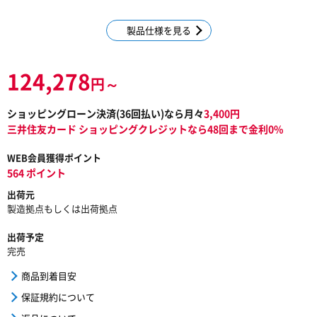
製品仕様を見る
124,278
円～
ショッピングローン決済(
36
回払い)なら月々
3,400
円
三井住友カード ショッピングクレジットなら48回まで金利0%
WEB会員獲得ポイント
564 ポイント
出荷元
製造拠点もしくは出荷拠点
出荷予定
完売
商品到着目安
保証規約について