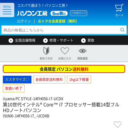
コスパで選ぼう！パソコン工房！
MENU
ご利用ガイド
カート
ログイン
おトクな会員登録（無料）
全国店舗情報
修理・サポート
買取
初めての方
お気に入り
閲覧履歴
会員限定 パソコン
送料無料
カスタマイズ○
会員限定送料無料
1kg以下軽量
取扱い終了
iiyama PC STYLE-14FH056-i7-UCDX
第10世代インテル® Core™ i7 プロセッサー搭載14型フル
HDノートパソコン
IStNXi-14FH056-i7_-UCDXB