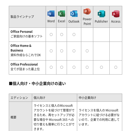
製品ラインナップ
Power
Word
Excel
Outlook
Publisher
Access
Point
Office Personal
○
○
○
ご家庭向けの基本ソフト
Office Home &
Business
○
○
○
○
資料作成ならこれでOK
Office Professional
○
○
○
○
○
○
全てが詰まった最上位
■個人向け・中小企業向けの違い
エディション
個人向け
中小企業向け
ライセンスと個人のMicrosoft
アカウントを紐づけて管理がで
ライセンスを個人の Microsoft
きるため、再セットアップが必
アカウントに紐づける必要がな
概要
要な場合や Microsoft 365 への
いので、企業での利用に適して
切り替えも簡単に行うことがで
います。
きます。