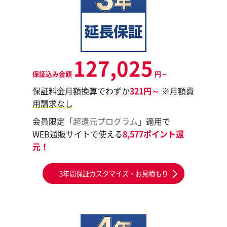
127,025
保証込み金額
円～
保証料金月額換算でわずか
321円～
※月額費
用請求なし
会員限定「
超還元プログラム
」適用で
WEB通販サイトで使える
8,577ポイント還
元！
3年間保証カスタマイズ・お見積もり