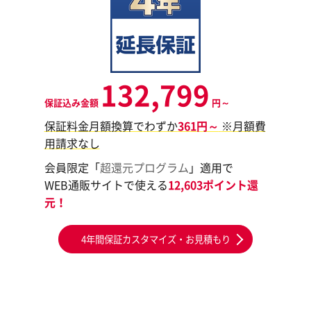
132,799
保証込み金額
円～
保証料金月額換算でわずか
361円～
※月額費
用請求なし
会員限定「
超還元プログラム
」適用で
WEB通販サイトで使える
12,603ポイント還
元！
4年間保証カスタマイズ・お見積もり