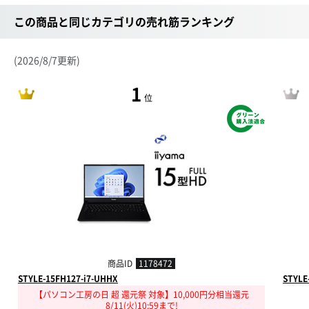
この商品と同じカテゴリの売れ筋ランキング
(2026/8/7更新)
1
位
商品ID
1178472
STYLE-15FH127-i7-UHHX
STYLE
【パソコン工房の日 超 還元祭 対象】10,000円分相当還元
8/11(火)10:59まで!