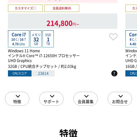
カスタマイズ○
会員送料無料
カ
214,800
円〜
Core i7
Cor
メモリ
SSD
32
1
10
C /
16
T
8
C /
GB
TB
4.70
GHz
4.40
Windows 11 Home
Windo
インテル® Core™ i7-12650H プロセッサー
インテル
UHD Graphics
UHD G
32GB / CPU統合チップセット / 約2.03kg
16GB
?
23814
CPUスコア
CP
特徴
サポート
会員募集
お問合せ
特徴