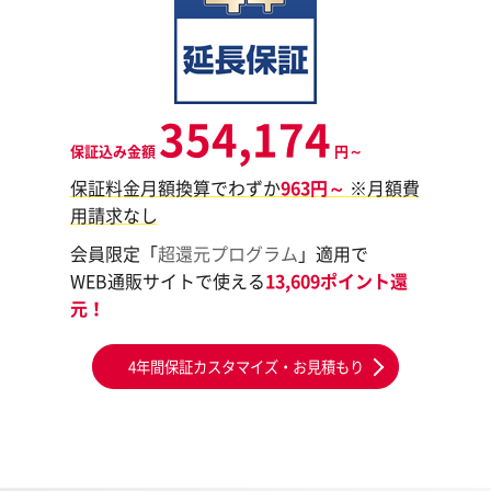
354,174
保証込み金額
円～
保証料金月額換算でわずか
963円～
※月額費
用請求なし
会員限定「
超還元プログラム
」適用で
WEB通販サイトで使える
13,609ポイント還
元！
4年間保証カスタマイズ・お見積もり