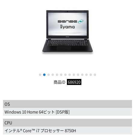
1
2
3
4
5
6
7
8
9
10
11
12
13
14
商品ID
686920
OS
Windows 10 Home 64ビット [DSP版]
CPU
インテル® Core™ i7 プロセッサー 8750H