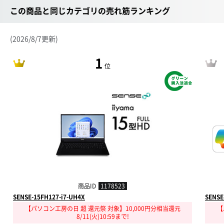
この商品と同じカテゴリの売れ筋ランキング
(2026/8/7更新)
1
位
商品ID
1178523
SENSE-15FH127-i7-UH4X
SENSE
【パソコン工房の日 超 還元祭 対象】10,000円分相当還元
【
8/11(火)10:59まで!