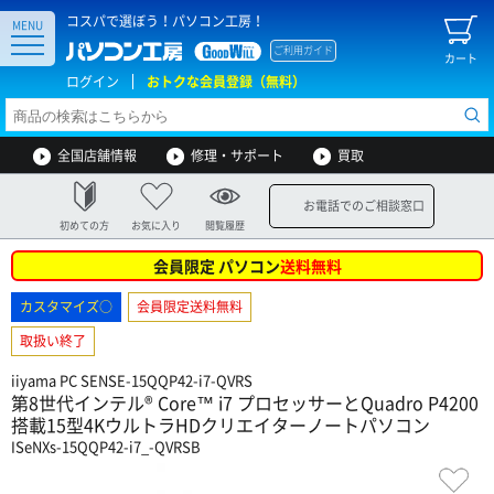
コスパで選ぼう！パソコン工房！
MENU
ご利用ガイド
カート
ログイン
おトクな会員登録（無料）
全国店舗情報
修理・サポート
買取
お電話でのご相談窓口
初めての方
お気に入り
閲覧履歴
会員限定 パソコン
送料無料
カスタマイズ○
会員限定送料無料
取扱い終了
iiyama PC SENSE-15QQP42-i7-QVRS
第8世代インテル® Core™ i7 プロセッサーとQuadro P4200
搭載15型4KウルトラHDクリエイターノートパソコン
ISeNXs-15QQP42-i7_-QVRSB