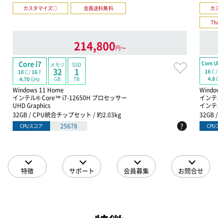
カスタマイズ○
会員送料無料
カ
Th
214,800
円〜
Core i7
Core Ul
メモリ
SSD
32
1
16
C 
10
C /
16
T
GB
TB
4.8
4.70
GHz
Windows 11 Home
Windo
インテル® Core™ i7-12650H プロセッサー
インテル
UHD Graphics
インテル 
32GB / CPU統合チップセット / 約2.03kg
32GB
?
25678
CPUスコア
CP
特徴
サポート
会員募集
お問合せ