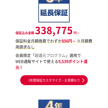
338,775
保証込み金額
円～
保証料金月額換算でわずか
856円～
※月額費
用請求なし
会員限定「
超還元プログラム
」適用で
WEB通販サイトで使える
9,539ポイント還
元！
3年間保証カスタマイズ・お見積もり