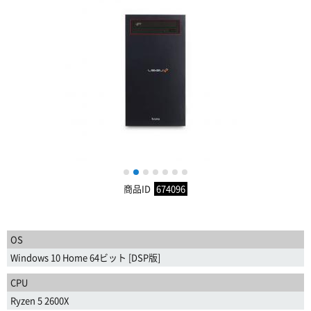
1
2
3
4
5
6
7
商品ID
674096
OS
Windows 10 Home 64ビット [DSP版]
CPU
Ryzen 5 2600X