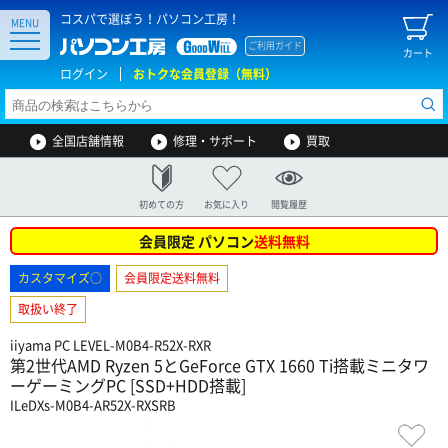
コスパで選ぼう！パソコン工房！
MENU
ご利用ガイド
カート
ログイン
おトクな会員登録（無料）
全国店舗情報
修理・サポート
買取
初めての方
お気に入り
閲覧履歴
会員限定 パソコン
送料無料
カスタマイズ○
会員限定送料無料
取扱い終了
iiyama PC LEVEL-M0B4-R52X-RXR
第2世代AMD Ryzen 5とGeForce GTX 1660 Ti搭載ミニタワ
ーゲーミングPC [SSD+HDD搭載]
ILeDXs-M0B4-AR52X-RXSRB