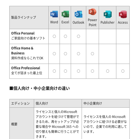
製品ラインナップ
Power
Word
Excel
Outlook
Publisher
Access
Point
Office Personal
○
○
○
ご家庭向けの基本ソフト
Office Home &
Business
○
○
○
○
資料作成ならこれでOK
Office Professional
○
○
○
○
○
○
全てが詰まった最上位
■個人向け・中小企業向けの違い
エディション
個人向け
中小企業向け
ライセンスと個人のMicrosoft
アカウントを紐づけて管理がで
ライセンスを個人の Microsoft
きるため、再セットアップが必
アカウントに紐づける必要がな
概要
要な場合や Microsoft 365 への
いので、企業での利用に適して
切り替えも簡単に行うことがで
います。
きます。