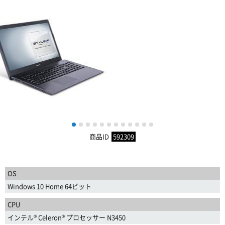
1
2
3
4
5
6
7
8
9
10
11
12
商品ID
592309
OS
Windows 10 Home 64ビット
CPU
インテル® Celeron® プロセッサー N3450