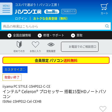
コスパで選ぼう！パソコン工房！
MENU
ご利用ガイド
カート
ログイン
おトクな会員登録（無料）
全国店舗情報
修理・サポート
買取
お電話でのご相談窓口
初めての方
お気に入り
閲覧履歴
会員限定 パソコン
送料無料
カスタマイズ○
取扱い終了
iiyama PC STYLE-15HP012-C-CE
インテル® Celeron® プロセッサー 搭載15型HDノートパソ
コン
IStNxi-15HP012-Cel-CEHB