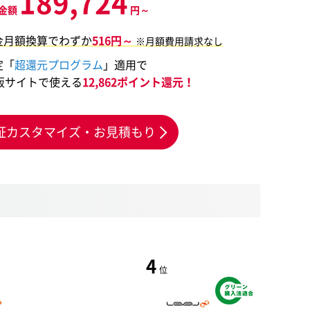
189,724
金額
円～
金月額換算でわずか
516円～
※月額費用請求なし
定「
超還元プログラム
」適用で
販サイトで使える
12,862ポイント還元！
証カスタマイズ・お見積もり
4
位