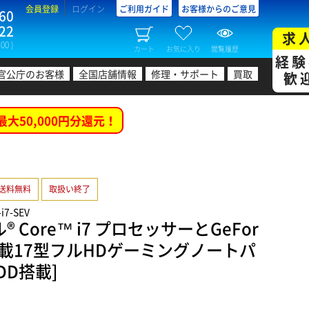
会員登録
ログイン
ご利用ガイド
お客様からのご意見
60
22
求
00 )
カート
お気に入り
閲覧履歴
経験
官公庁のお客様
全国店舗情報
修理・サポート
買取
歓
最大50,000円分還元！
送料無料
取扱い終了
i7-SEV
 Core™ i7 プロセッサーとGeFor
5M搭載17型フルHDゲーミングノートパ
DD搭載]