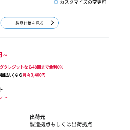
カスタマイズの変更可
製品仕様を見る
円～
グクレジットなら48回まで金利0%
8
回払い)なら
月々
3,400
円
ト
イント
出荷元
製造拠点もしくは出荷拠点