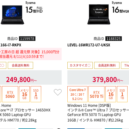
商品ID
1159978
商品ID
1188325
X166-i7-RKPX
LEVEL-16WR172-U7-UKSX
工房の日 超 還元祭 対象】15,000円分
相当還元 8/11(火)10:59まで!
ズ○
会員送料無料
カスタマイズ○
会員送料無料
Th
249,800
379,800
円〜
円〜
Core Ultra 7
メモリ
SSD
メモリ
SSD
RTX
RTX
16
1
16
1
20
C /
20
T
5060
5070 Ti
GB
TB
GB
TB
5.2
GHz
1 Home
Windows 11 Home [DSP版]
ore™ i7 プロセッサー 14650HX
インテル® Core™ Ultra 7 プロセッサー
X 5060 Laptop GPU
GeForce RTX 5070 Ti Laptop GPU
テル HM770 / 約2.28kg
16GB / インテル HM870 / 約2.26kg