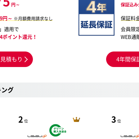
75
円～
保証込み
59円～
保証料
※月額費用請求なし
」適用で
会員限
824ポイント還元！
WEB通
お見積もり
4年間保
キング
2
3
位
位