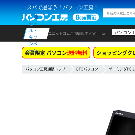
コスパで選ぼう！パソコン工房！
セー
ル・
パソコン
ユニットコムがお勧めする Windows.
キャ
ンペ
ーン
会員限定 パソコン
送料無料
ショッピングク
パソコン工房通販トップ
BTOパソコン
ゲーミングPC L