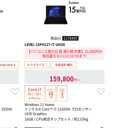
商品ID
1178495
LEVEL-15FH127-i7-UH3X
LEVEL-16
【パソコン工房の日 超 還元祭 対象】10,000円分
【パソコン
相当還元 8/11(火)10:59まで!
underbolt 4
カスタマイズ○
会員送料無料
カスタマイ
159,800
円〜
Core i7
Core Ultra X
メモリ
SSD
16
1
16
C /
16
T
10
C /
16
T
GB
TB
4.8
GHz
4.70
GHz
Windows 11 Home
Windows 
 255HX
インテル® Core™ i7-12650H プロセッサー
インテル® C
UHD Graphics
インテル Arc
16GB / CPU統合チップセット / 約2.03kg
32GB / 