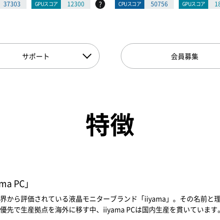
?
37303
12300
50756
1
GPUスコア
CPUスコア
GPUスコア
サポート
会員募集
特徴
a PC」
界から評価されている液晶モニターブランド「iiyama」。その名前
先で生産拠点を海外に移す中、iiyama PCは国内生産を貫いています