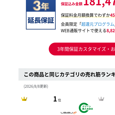
181,4
保証込み金額
保証料金月額換算でわずか
4
会員限定「
超還元プログラム
WEB通販サイトで使える
8,
3年間保証カスタマイズ・
この商品と同じカテゴリの売れ筋ラン
(2026/8/8更新)
1
位