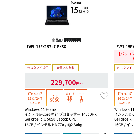
商品ID
1166851
LEVEL-15FX157-i7-PKSX
LEVEL-15F
【パソコン
カスタマイズ○
会員送料無料
カスタマイ
229,700
円〜
Core i7
Core i7
メモリ
SSD
RTX
16
1
16
C /
24
T
16
C /
24
T
5050
GB
TB
5.2
GHz
5.2
GHz
Windows 11 Home
Windows 1
インテル® Core™ i7 プロセッサー 14650HX
インテル® C
GeForce RTX 5050 Laptop GPU
GeForce RT
16GB / インテル HM770 / 約2.30kg
16GB / イン