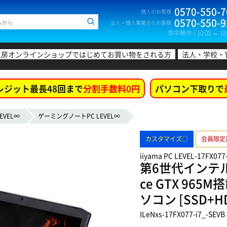
0570-550-7
個人のお客様
0570-550-9
法人・個人事業主のお客様
年中無休 ( 10:00 ～ 18:
工房オンラインショップではじめてお買い物をされる方
法人・学校・
レジット最長48回まで
分割手数料0円
パソコン下取りで
EVEL∞
ゲーミングノートPC LEVEL∞
カスタマイズ○
会員限定
iiyama PC LEVEL-17FX077-
第6世代インテル®
ce GTX 96
ソコン [SSD+H
ILeNxs-17FX077-i7_-SEVB