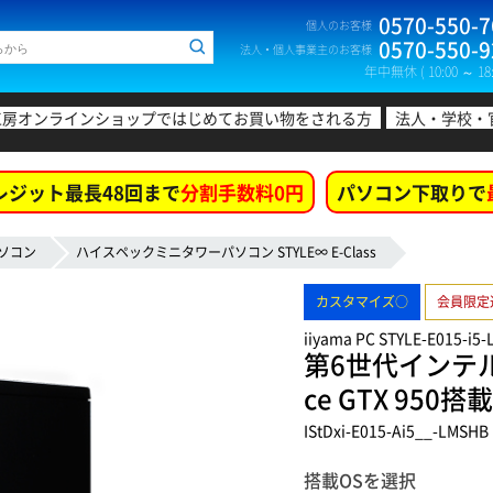
0570-550-7
個人のお客様
0570-550-9
法人・個人事業主のお客様
年中無休 ( 10:00 ～ 18:
工房オンラインショップではじめてお買い物をされる方
法人・学校・
レジット最長48回まで
分割手数料0円
パソコン下取りで
ソコン
ハイスペックミニタワーパソコン STYLE∞ E-Class
カスタマイズ○
会員限定
iiyama PC STYLE-E015-i5-
第6世代インテル®
ce GTX 9
IStDxi-E015-Ai5__-LMSHB
搭載OSを選択