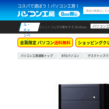
コスパで選ぼう！パソコン工房！
セー
ル・
パソコン
ユニットコムがお勧めする Windows.
キャ
ンペ
ーン
会員限定 パソコン
送料無料
ショッピングク
パソコン工房通販トップ
BTOパソコン
デスクトップパ