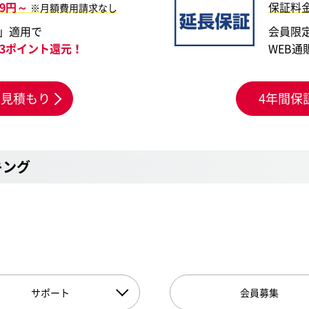
69円～
保証料
※月額費用請求なし
」適用で
会員限
483ポイント還元！
WEB通
お見積もり
4年間保
キング
サポート
会員募集