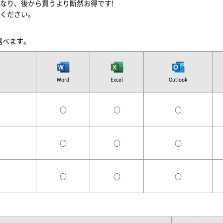
なり、後から買うより断然お得です!
ください。
を選べます。
Word
Excel
Outlook
○
○
○
○
○
○
○
○
○