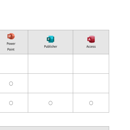
Power
Publisher
Access
Point
○
○
○
○