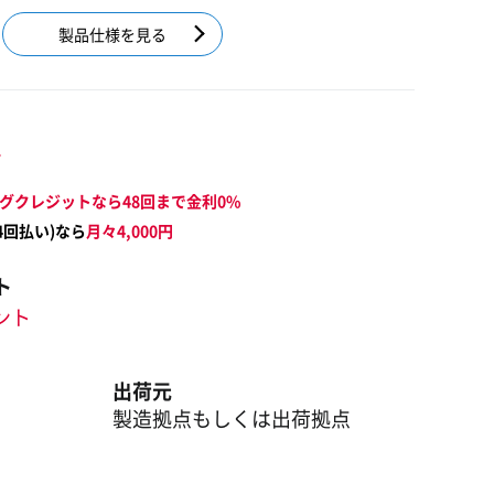
製品仕様を見る
～
グクレジットなら48回まで金利0%
4
回払い)なら
月々
4,000
円
ト
イント
出荷元
製造拠点もしくは出荷拠点