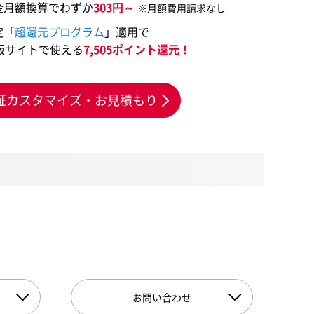
金月額換算でわずか
303円～
※月額費用請求なし
定「
超還元プログラム
」適用で
販サイトで使える
7,505ポイント還元！
証カスタマイズ・お見積もり
お問い合わせ