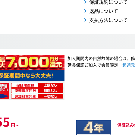
保証規約について
返品について
支払方法について
加入期間内の自然故障の場合は、修
延長保証ご加入で会員限定「
超還元
55
円～
保証込み