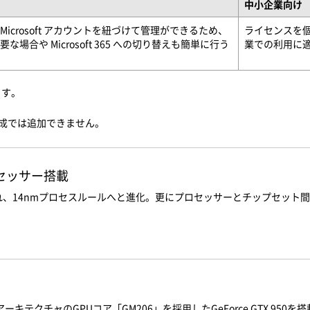
中小企業向け
icrosoft アカウントを紐づけて管理ができるため、
ライセンスを個人
場合や Microsoft 365 への切り替えも簡単に行う
業での利用に
ます。
。
し構成では追加できません。
プロセッサー搭載
、14nmプロセスルールへと進化。更にプロセッサーとチップセット間の転
アーキテクチャのGPUコア「GM206」を採用したGeForce GTX 950を