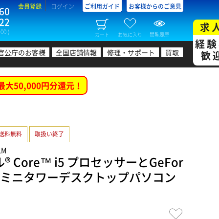
会員登録
ログイン
ご利用ガイド
お客様からのご意見
60
22
求
00 )
カート
お気に入り
閲覧履歴
経験
官公庁のお客様
全国店舗情報
修理・サポート
買取
歓
最大50,000円分還元！
送料無料
取扱い終了
LM
 Core™ i5 プロセッサーとGeFor
50搭載ミニタワーデスクトップパソコン