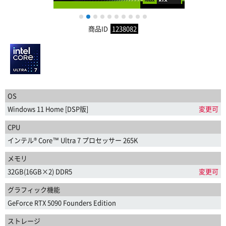
1
2
3
4
5
6
7
8
9
10
商品ID
1238082
OS
Windows 11 Home [DSP版]
変更可
CPU
インテル® Core™ Ultra 7 プロセッサー 265K
メモリ
32GB(16GB×2) DDR5
変更可
グラフィック機能
GeForce RTX 5090 Founders Edition
ストレージ