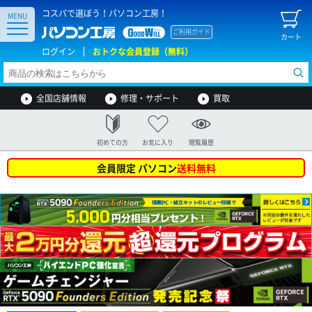
コスパで選ぼう！パソコン工房！
MENU
ご利用ガイド
カート
ログイン
おトクな会員登録（無料）
全国店舗情報
修理・サポート
買取
初めての方
お気に入り
閲覧履歴
会員限定 パソコン
送料無料