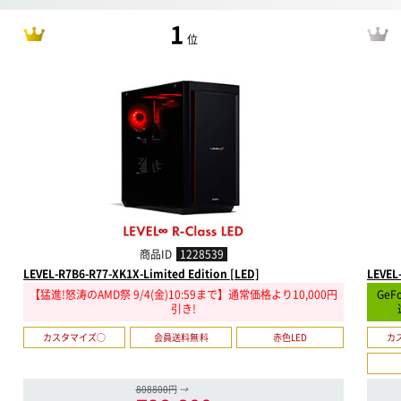
1
位
商品ID
1228539
LEVEL-R7B6-R77-XK1X-Limited Edition [LED]
LEVEL
【猛進!怒涛のAMD祭 9/4(金)10:59まで】通常価格より10,000円
GeF
引き!
カスタマイズ○
会員送料無料
赤色LED
カ
808800円
→