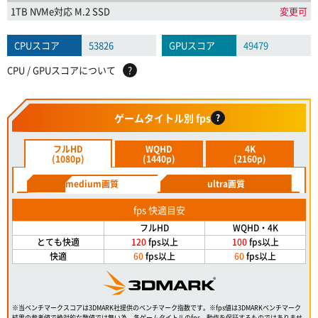
1TB NVMe対応 M.2 SSD
変更可
CPUスコア
53826
GPUスコア
49479
CPU / GPUスコアについて
?
ゲームタイトル別 fps
?
フルHD
WQHD
4K
(1080p)
(1440p)
(2160p)
medium画質
ultra画質
fps 快適目安
フルHD
WQHD・4K
とても快適
120
fps以上
100
fps以上
快適
60
fps以上
60
fps以上
※当ベンチマークスコアは3DMARK社提供のベンチマーク指数です。※fps値は3DMARKベンチマーク
結果の参考値で絶対的な数値では無い為、各ゲームタイトルのfps、動作を保証するものではありませ