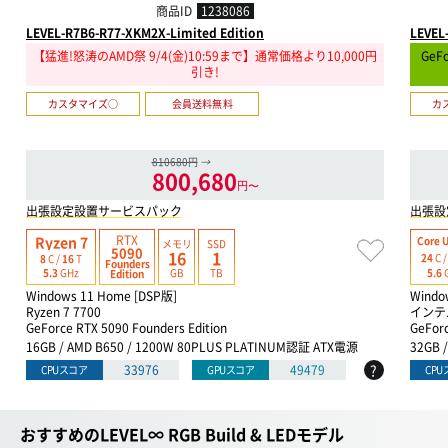
商品ID
1238086
LEVEL-R7B6-R77-XKM2X-Limited Edition
LEVEL
【猛進!怒涛のAMD祭 9/4(金)10:59まで】通常価格より10,000円
GeF
引き!
カスタマイズ○
会員送料無料
カ
810680円
→
800,680
円〜
出張設定設置サービスパック
出張設
RTX
Ryzen 7
Core U
メモリ
SSD
5090
16
1
24
C 
8
C /
16
T
Founders
GB
TB
5.6
5.3
GHz
Edition
Windows 11 Home [DSP版]
Windo
Ryzen 7 7700
インテル
GeForce RTX 5090 Founders Edition
GeForc
16GB / AMD B650 / 1200W 80PLUS PLATINUM認証 ATX電源
32GB 
?
33976
49479
CPUスコア
GPUスコア
CP
おすすめのLEVEL∞ RGB Build & LEDモデル