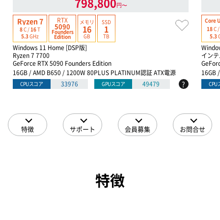
798,800
円〜
RTX
Ryzen 7
Core U
メモリ
SSD
5090
16
1
18
C 
8
C /
16
T
Founders
GB
TB
5.3
5.3
GHz
Edition
Windows 11 Home [DSP版]
Windo
Ryzen 7 7700
インテル
GeForce RTX 5090 Founders Edition
GeForc
16GB / AMD B650 / 1200W 80PLUS PLATINUM認証 ATX電源
16GB 
?
33976
49479
CPUスコア
GPUスコア
CP
特徴
サポート
会員募集
お問合せ
特徴