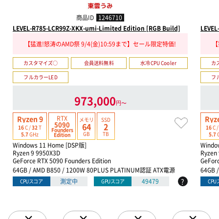
商品ID
1246710
LEVEL-R785-LCR99Z-XKX-umi-Limited Edition [RGB Build]
LEVEL
【猛進!怒涛のAMD祭 9/4(金)10:59まで】セール限定特価!
【
カスタマイズ○
会員送料無料
水冷CPU Cooler
カ
フルカラーLED
フ
973,000
円〜
RTX
Ryzen 9
Ryz
メモリ
SSD
5090
64
2
16
C /
32
T
16
C 
Founders
GB
TB
5.7
GHz
5.7
Edition
Windows 11 Home [DSP版]
Windo
Ryzen 9 9950X3D
Ryzen
GeForce RTX 5090 Founders Edition
GeForc
64GB / AMD B850 / 1200W 80PLUS PLATINUM認証 ATX電源
64GB 
?
測定中
49479
CPUスコア
GPUスコア
CP