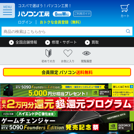
コスパで選ぼう！パソコン工房！
MENU
ご利用ガイド
カート
ログイン
おトクな会員登録（無料）
全国店舗情報
修理・サポート
買取
初めての方
お気に入り
閲覧履歴
会員限定 パソコン
送料無料