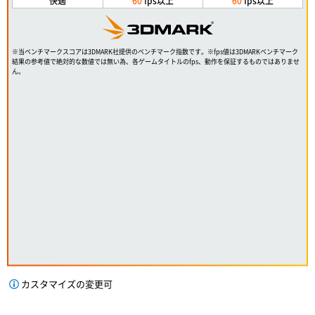
快適
60
fps以上
60
fps以上
※当ベンチマークスコアは3DMARK社提供のベンチマーク指数です。※fps値は3DMARKベンチマーク
結果の参考値で絶対的な数値では無い為、各ゲームタイトルのfps、動作を保証するものではありませ
ん。
カスタマイズの変更可