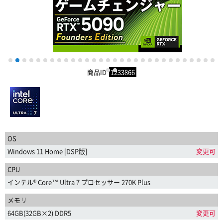
1
2
3
4
5
6
7
8
9
10
11
12
13
14
15
16
17
18
19
20
21
22
23
24
25
26
27
28
29
30
商品ID
1233866
31
32
OS
Windows 11 Home [DSP版]
変更可
CPU
インテル® Core™ Ultra 7 プロセッサー 270K Plus
メモリ
64GB(32GB×2) DDR5
変更可