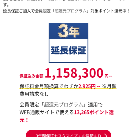
す。
延長保証ご加入で会員限定「
超還元プログラム
」対象ポイント還元中！
1,158,300
保証込み金額
円～
保証料金月額換算でわずか
2,925円～
※月額
費用請求なし
会員限定「
超還元プログラム
」適用で
WEB通販サイトで使える
13,265ポイント還
元！
3年間保証カスタマイズ・お見積もり