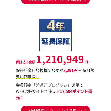
1,210,949
保証込み金額
円～
保証料金月額換算でわずか
3,291円～
※月額
費用請求なし
会員限定「
超還元プログラム
」適用で
WEB通販サイトで使える
17,504ポイント還
元！
4年間保証カスタマイズ・お見積もり