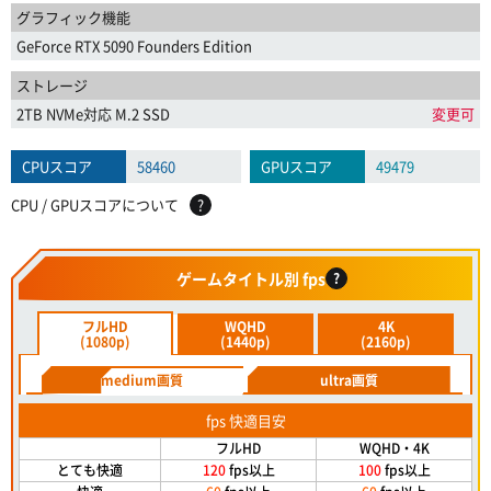
グラフィック機能
GeForce RTX 5090 Founders Edition
ストレージ
2TB NVMe対応 M.2 SSD
変更可
CPUスコア
58460
GPUスコア
49479
CPU / GPUスコアについて
?
ゲームタイトル別 fps
?
フルHD
WQHD
4K
(1080p)
(1440p)
(2160p)
medium画質
ultra画質
fps 快適目安
フルHD
WQHD・4K
とても快適
120
fps以上
100
fps以上