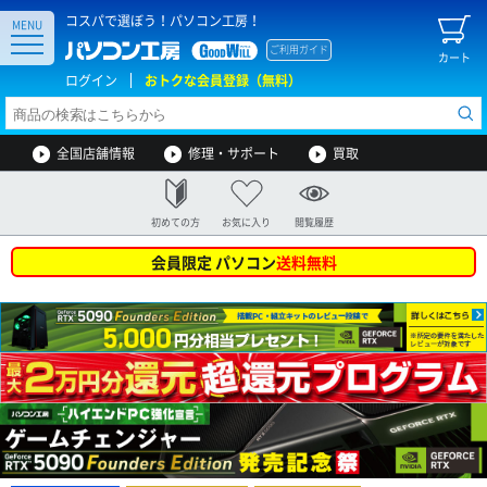
コスパで選ぼう！パソコン工房！
MENU
ご利用ガイド
カート
ログイン
おトクな会員登録（無料）
全国店舗情報
修理・サポート
買取
初めての方
お気に入り
閲覧履歴
会員限定 パソコン
送料無料