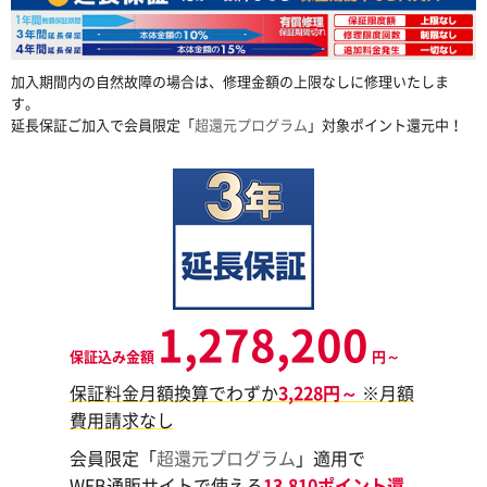
加入期間内の自然故障の場合は、修理金額の上限なしに修理いたしま
す。
延長保証ご加入で会員限定「
超還元プログラム
」対象ポイント還元中！
1,278,200
保証込み金額
円～
保証料金月額換算でわずか
3,228円～
※月額
費用請求なし
会員限定「
超還元プログラム
」適用で
WEB通販サイトで使える
13,810ポイント還