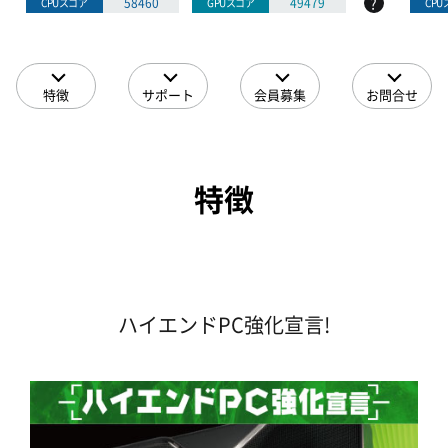
?
58460
49479
CPUスコア
GPUスコア
CP
特徴
サポート
会員募集
お問合せ
特徴
ハイエンドPC強化宣言!