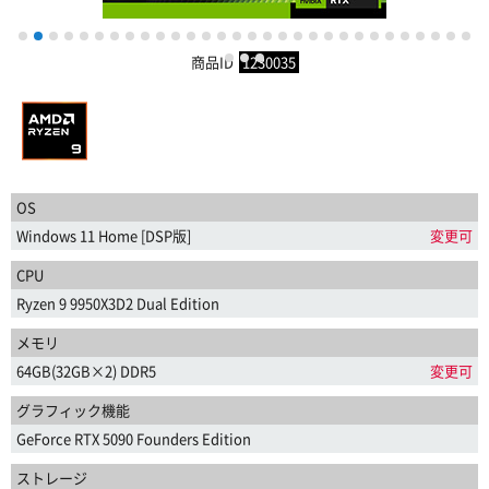
1
2
3
4
5
6
7
8
9
10
11
12
13
14
15
16
17
18
19
20
21
22
23
24
25
26
27
28
29
30
商品ID
1230035
31
32
33
OS
Windows 11 Home [DSP版]
変更可
CPU
Ryzen 9 9950X3D2 Dual Edition
メモリ
64GB(32GB×2) DDR5
変更可
グラフィック機能
GeForce RTX 5090 Founders Edition
ストレージ