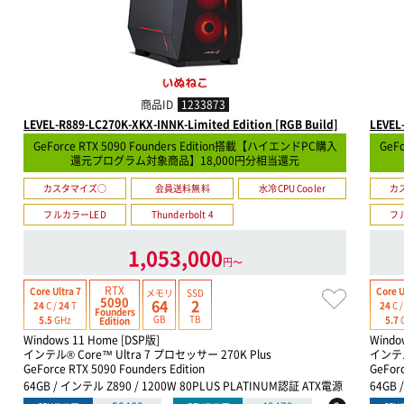
商品ID
1233873
LEVEL-R889-LC270K-XKX-INNK-Limited Edition [RGB Build]
LEVEL
GeForce RTX 5090 Founders Edition搭載【ハイエンドPC購入
GeF
還元プログラム対象商品】18,000円分相当還元
カスタマイズ○
会員送料無料
水冷CPU Cooler
カ
フルカラーLED
Thunderbolt 4
フ
1,053,000
円〜
RTX
Core Ultra 7
Core U
メモリ
SSD
5090
64
2
24
C /
24
T
24
C 
Founders
GB
TB
5.5
GHz
5.7
Edition
Windows 11 Home [DSP版]
Windo
インテル® Core™ Ultra 7 プロセッサー 270K Plus
インテル
GeForce RTX 5090 Founders Edition
GeForc
64GB / インテル Z890 / 1200W 80PLUS PLATINUM認証 ATX電源
64GB 