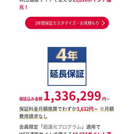
元！
3年間保証カスタマイズ・お見積もり
1,336,299
保証込み金額
円～
保証料金月額換算でわずか
3,632円～
※月額
費用請求なし
会員限定「
超還元プログラム
」適用で