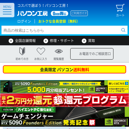
コスパで選ぼう！パソコン工房！
MENU
ご利用ガイド
カート
ログイン
おトクな会員登録（無料）
全国店舗情報
修理・サポート
買取
お電話でのご相談窓口
初めての方
お気に入り
閲覧履歴
会員限定 パソコン
送料無料