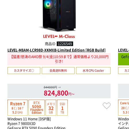
商品ID
1226549
LEVEL-M8AM-LCR98D-XKMXB-Limited Edition [RGB Build]
LEVEL
【猛進!怒涛のAMD祭 9/4(金)10:59まで】通常価格より20,000円
GeF
引き!
カスタマイズ○
会員送料無料
水冷CPU Cooler
カ
844800円
→
824,800
円〜
RTX
Ryzen 7
Core U
メモリ
SSD
5090
32
1
20
C 
8
C /
16
T
Founders
GB
TB
5.3
5.2
GHz
Edition
Windows 11 Home [DSP版]
Windo
Ryzen 7 9800X3D
インテル
GeForce RTX 5090 Founders Edition
GeForc