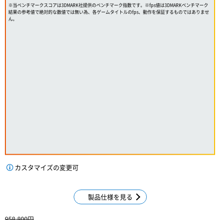
※当ベンチマークスコアは3DMARK社提供のベンチマーク指数です。※fps値は3DMARKベンチマーク
結果の参考値で絶対的な数値では無い為、各ゲームタイトルのfps、動作を保証するものではありませ
ん。
カスタマイズの変更可
製品仕様を見る
958,800円