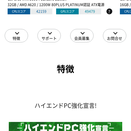
32GB / AMD A620 / 1200W 80PLUS PLATINUM認証 ATX電源
16GB 
?
42159
49479
CPUスコア
GPUスコア
CP
特徴
サポート
会員募集
お問合せ
特徴
ハイエンドPC強化宣言!