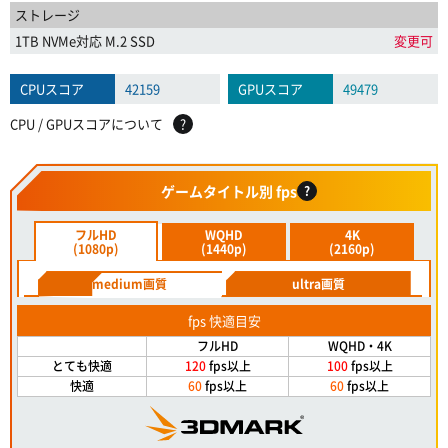
ストレージ
1TB NVMe対応 M.2 SSD
変更可
CPUスコア
42159
GPUスコア
49479
CPU / GPUスコアについて
?
ゲームタイトル別 fps
?
フルHD
WQHD
4K
(1080p)
(1440p)
(2160p)
medium画質
ultra画質
fps 快適目安
フルHD
WQHD・4K
とても快適
120
fps以上
100
fps以上
快適
60
fps以上
60
fps以上