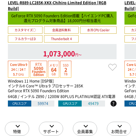
LEVEL-R889-LC285K-XKX-Chihiro-Limited Edition [RGB
LEVEL
Build]
Build]
GeForce RTX 5090 Founders Edition搭載【ハイエンドPC購入
GeF
還元プログラム対象商品】18,000円分相当還元
カスタマイズ○
会員送料無料
水冷CPU Cooler
カ
フルカラーLED
Thunderbolt 4
フ
1,073,000
円〜
RTX
Core Ultra 9
Core U
メモリ
SSD
5090
64
2
24
C /
24
T
24
C 
Founders
GB
TB
5.7
GHz
5.7
Edition
Windows 11 Home [DSP版]
Windo
インテル® Core™ Ultra 9 プロセッサー 285K
インテル
GeForce RTX 5090 Founders Edition
GeForc
64GB / インテル Z890 / 1200W 80PLUS PLATINUM認証 ATX電源
64GB 
?
59974
49479
CPUスコア
GPUスコア
CP
特徴
サポート
会員募集
お問合せ