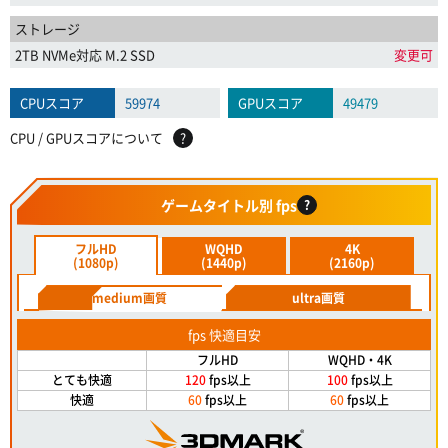
ストレージ
2TB NVMe対応 M.2 SSD
変更可
CPUスコア
59974
GPUスコア
49479
CPU / GPUスコアについて
?
ゲームタイトル別 fps
?
フルHD
WQHD
4K
(1080p)
(1440p)
(2160p)
medium画質
ultra画質
fps 快適目安
フルHD
WQHD・4K
とても快適
120
fps以上
100
fps以上
快適
60
fps以上
60
fps以上