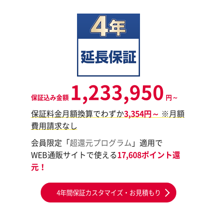
1,233,950
保証込み金額
円～
保証料金月額換算でわずか
3,354円～
※月額
費用請求なし
会員限定「
超還元プログラム
」適用で
WEB通販サイトで使える
17,608ポイント還
元！
4年間保証カスタマイズ・お見積もり