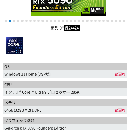
1
2
3
4
5
6
7
8
9
10
11
12
13
14
15
16
17
18
19
20
21
22
23
24
25
26
27
28
29
30
商品ID
1224424
31
32
OS
Windows 11 Home [DSP版]
変更可
CPU
インテル® Core™ Ultra 9 プロセッサー 285K
メモリ
64GB(32GB×2) DDR5
変更可
グラフィック機能
GeForce RTX 5090 Founders Edition