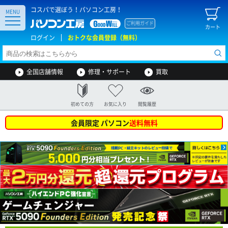
コスパで選ぼう！パソコン工房！
MENU
ご利用ガイド
カート
ログイン
おトクな会員登録（無料）
全国店舗情報
修理・サポート
買取
初めての方
お気に入り
閲覧履歴
会員限定 パソコン
送料無料