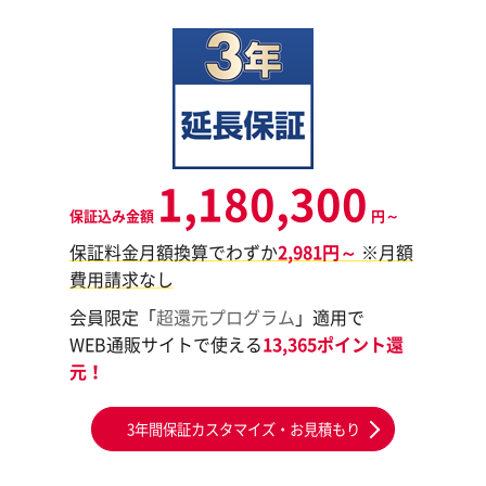
1,180,300
保証込み金額
円～
保証料金月額換算でわずか
2,981円～
※月額
費用請求なし
会員限定「
超還元プログラム
」適用で
WEB通販サイトで使える
13,365ポイント還
元！
3年間保証カスタマイズ・お見積もり