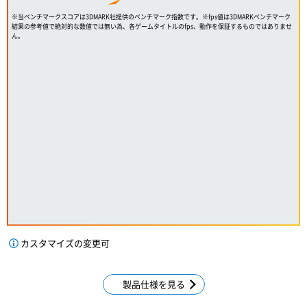
※当ベンチマークスコアは3DMARK社提供のベンチマーク指数です。※fps値は3DMARKベンチマーク
結果の参考値で絶対的な数値では無い為、各ゲームタイトルのfps、動作を保証するものではありませ
ん。
カスタマイズの変更可
製品仕様を見る