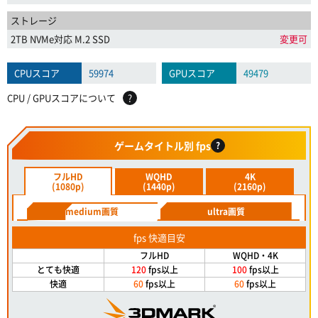
ストレージ
2TB NVMe対応 M.2 SSD
変更可
CPUスコア
59974
GPUスコア
49479
CPU / GPUスコアについて
?
ゲームタイトル別 fps
?
フルHD
WQHD
4K
(1080p)
(1440p)
(2160p)
medium画質
ultra画質
fps 快適目安
フルHD
WQHD・4K
とても快適
120
fps以上
100
fps以上
快適
60
fps以上
60
fps以上