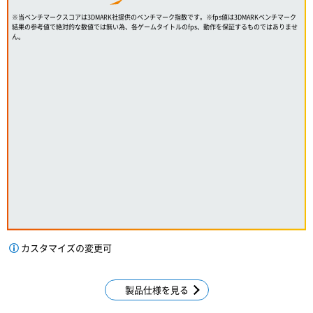
※当ベンチマークスコアは3DMARK社提供のベンチマーク指数です。※fps値は3DMARKベンチマーク
結果の参考値で絶対的な数値では無い為、各ゲームタイトルのfps、動作を保証するものではありませ
ん。
カスタマイズの変更可
製品仕様を見る