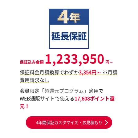
1,233,950
保証込み金額
円～
保証料金月額換算でわずか
3,354円～
※月額
費用請求なし
会員限定「
超還元プログラム
」適用で
WEB通販サイトで使える
17,608ポイント還
元！
4年間保証カスタマイズ・お見積もり