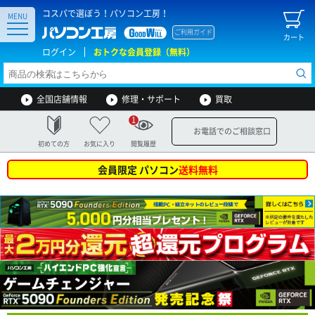
コスパで選ぼう！パソコン工房！
MENU
ご利用ガイド
カート
ログイン
おトクな会員登録（無料）
全国店舗情報
修理・サポート
買取
1
お電話でのご相談窓口
初めての方
お気に入り
閲覧履歴
会員限定 パソコン
送料無料