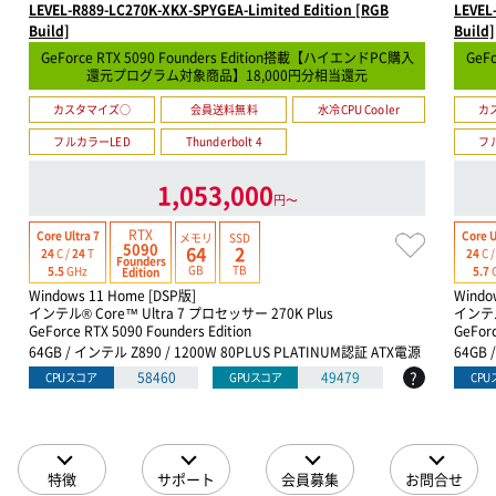
LEVEL-R889-LC270K-XKX-SPYGEA-Limited Edition [RGB
LEVEL
Build]
Build]
GeForce RTX 5090 Founders Edition搭載【ハイエンドPC購入
GeF
還元プログラム対象商品】18,000円分相当還元
カスタマイズ○
会員送料無料
水冷CPU Cooler
カ
フルカラーLED
Thunderbolt 4
フ
1,053,000
円〜
RTX
Core Ultra 7
Core U
メモリ
SSD
5090
64
2
24
C /
24
T
24
C 
Founders
GB
TB
5.5
GHz
5.7
Edition
Windows 11 Home [DSP版]
Windo
インテル® Core™ Ultra 7 プロセッサー 270K Plus
インテル
GeForce RTX 5090 Founders Edition
GeForc
64GB / インテル Z890 / 1200W 80PLUS PLATINUM認証 ATX電源
64GB 
?
58460
49479
CPUスコア
GPUスコア
CP
特徴
サポート
会員募集
お問合せ