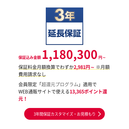
1,180,300
保証込み金額
円～
保証料金月額換算でわずか
2,981円～
※月額
費用請求なし
会員限定「
超還元プログラム
」適用で
WEB通販サイトで使える
13,365ポイント還
元！
3年間保証カスタマイズ・お見積もり