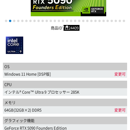
1
2
3
4
5
6
7
8
9
10
11
12
13
14
15
16
17
18
19
20
21
22
23
24
25
26
27
28
29
30
商品ID
1224409
31
32
OS
Windows 11 Home [DSP版]
変更可
CPU
インテル® Core™ Ultra 9 プロセッサー 285K
メモリ
64GB(32GB×2) DDR5
変更可
グラフィック機能
GeForce RTX 5090 Founders Edition