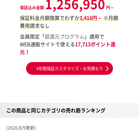
1,256,950
保証込み金額
円～
保証料金月額換算でわずか
3,416円～
※月額
費用請求なし
会員限定「
超還元プログラム
」適用で
WEB通販サイトで使える
17,713ポイント還
元！
4年間保証カスタマイズ・お見積もり
この商品と同じカテゴリの売れ筋ランキング
(2026/8/9更新)