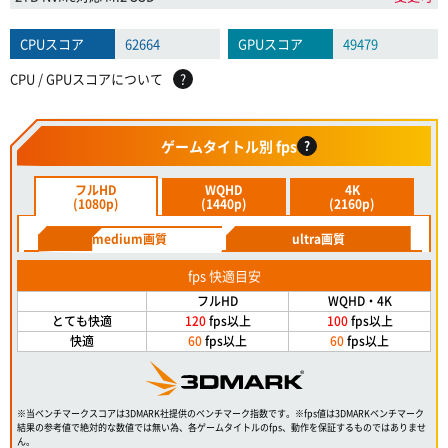
CPUスコア
62664
GPUスコア
49479
CPU / GPUスコアについて
?
ゲームタイトル別 fps
?
フルHD
WQHD
4K
(1080p)
(1440p)
(2160p)
medium画質
ultra画質
fps 快適目安
フルHD
WQHD・4K
とても快適
120
fps以上
100
fps以上
快適
60
fps以上
60
fps以上
※当ベンチマークスコアは3DMARK社提供のベンチマーク指数です。※fps値は3DMARKベンチマーク
結果の参考値で絶対的な数値では無い為、各ゲームタイトルのfps、動作を保証するものではありませ
ん。