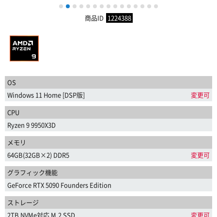
1
2
3
4
5
6
7
8
9
10
11
12
13
14
15
商品ID
1224388
OS
Windows 11 Home [DSP版]
変更可
CPU
Ryzen 9 9950X3D
メモリ
64GB(32GB×2) DDR5
変更可
グラフィック機能
GeForce RTX 5090 Founders Edition
ストレージ
2TB NVMe対応 M.2 SSD
変更可