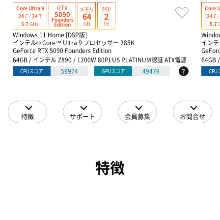
RTX
Core Ultra 9
Core U
メモリ
SSD
5090
64
2
24
C /
24
T
24
C 
Founders
GB
TB
5.7
GHz
5.7
Edition
Windows 11 Home [DSP版]
Windo
インテル® Core™ Ultra 9 プロセッサー 285K
インテル
GeForce RTX 5090 Founders Edition
GeForc
64GB / インテル Z890 / 1200W 80PLUS PLATINUM認証 ATX電源
64GB 
?
59974
49479
CPUスコア
GPUスコア
CP
特徴
サポート
会員募集
お問合せ
特徴