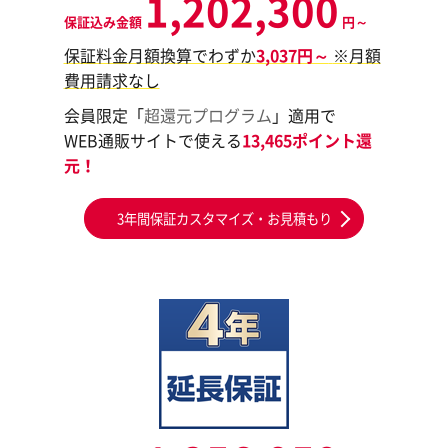
1,202,300
保証込み金額
円～
保証料金月額換算でわずか
3,037円～
※月額
費用請求なし
会員限定「
超還元プログラム
」適用で
WEB通販サイトで使える
13,465ポイント還
元！
3年間保証カスタマイズ・お見積もり