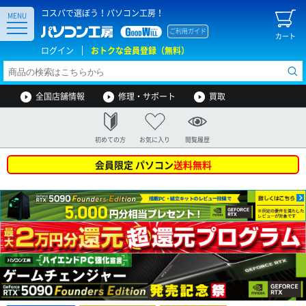
コスパで選ぼう！パソコン工房！
MENU
ご利用ガイド
カート
ログイン
おトクな会員登録（無料）
全国店舗情報
修理・サポート
買取
初めての方
お気に入り
閲覧履歴
会員限定 パソコン
送料無料