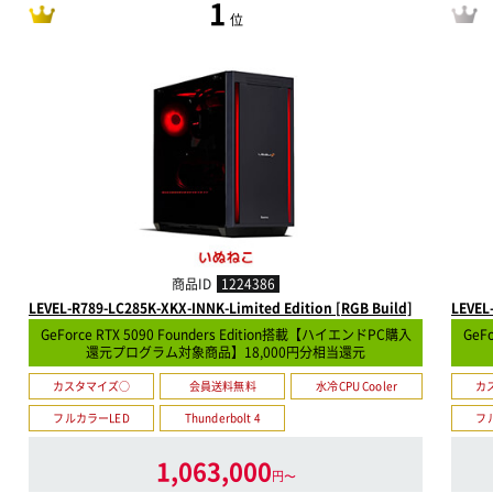
1
位
商品ID
1224386
LEVEL-R789-LC285K-XKX-INNK-Limited Edition [RGB Build]
LEVEL
GeForce RTX 5090 Founders Edition搭載【ハイエンドPC購入
GeF
還元プログラム対象商品】18,000円分相当還元
カスタマイズ○
会員送料無料
水冷CPU Cooler
カ
フルカラーLED
Thunderbolt 4
フ
1,063,000
円〜