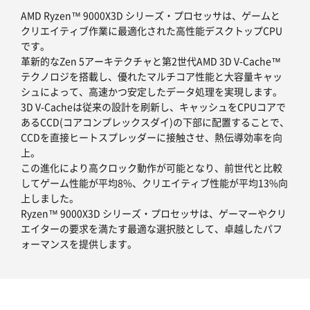
AMD Ryzen™ 9000X3D シリーズ・プロセッサは、ゲームと
クリエイティブ作業に最適化された高性能デスクトップCPU
です。
革新的なZen 5アーキテクチャと第2世代AMD 3D V-Cache™
テクノロジを搭載し、優れたマルチコア性能と大容量キャッ
シュによって、高速かつ安定したデータ処理を実現します。
3D V-Cacheは従来の設計を刷新し、キャッシュをCPUコアで
あるCCD(コアコンプレックスダイ)の下部に配置することで、
CCDを直接ヒートスプレッダーに接触させ、熱伝導効率を向
上。
この進化により高クロック動作が可能となり、前世代と比較
してゲーム性能が平均8%、クリエイティブ性能が平均13%向
上しました。
Ryzen™ 9000X3D シリーズ・プロセッサは、ゲーマーやクリ
エイターの要求を満たす最適な選択肢として、卓越したパフ
ォーマンスを提供します。