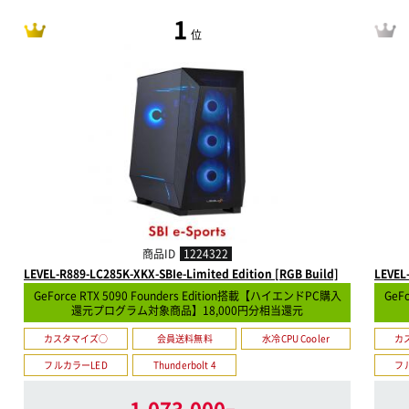
1
位
商品ID
1224322
LEVEL-R889-LC285K-XKX-SBIe-Limited Edition [RGB Build]
LEVEL
GeForce RTX 5090 Founders Edition搭載【ハイエンドPC購入
GeF
還元プログラム対象商品】18,000円分相当還元
カスタマイズ○
会員送料無料
水冷CPU Cooler
カ
フルカラーLED
Thunderbolt 4
フ
1,073,000