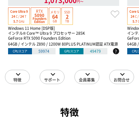
円〜
RTX
Core Ultra 9
Core U
メモリ
SSD
5090
64
2
24
C /
24
T
24
C 
Founders
GB
TB
5.7
GHz
5.7
Edition
Windows 11 Home [DSP版]
Windo
インテル® Core™ Ultra 9 プロセッサー 285K
インテル
GeForce RTX 5090 Founders Edition
GeForc
64GB / インテル Z890 / 1200W 80PLUS PLATINUM認証 ATX電源
64GB 
?
59974
49479
CPUスコア
GPUスコア
CP
特徴
サポート
会員募集
お問合せ
特徴