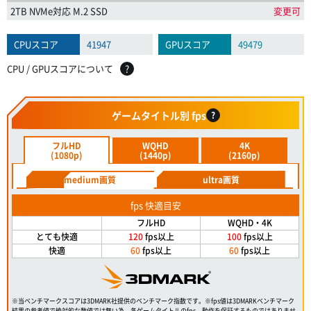
2TB NVMe対応 M.2 SSD
変更可
CPUスコア
41947
GPUスコア
49479
CPU / GPUスコアについて
?
ゲームタイトル別 fps
?
フルHD
WQHD
4K
(1080p)
(1440p)
(2160p)
medium画質
ultra画質
fps 快適目安
フルHD
WQHD・4K
とても快適
120
fps以上
100
fps以上
快適
60
fps以上
60
fps以上
※当ベンチマークスコアは3DMARK社提供のベンチマーク指数です。※fps値は3DMARKベンチマーク
結果の参考値で絶対的な数値では無い為、各ゲームタイトルのfps、動作を保証するものではありませ