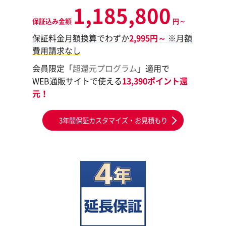
1,185,800
保証込み金額
円～
保証料金月額換算でわずか
2,995円～
※月額
費用請求なし
会員限定「
超還元プログラム
」適用で
WEB通販サイトで使える
13,390ポイント還
元！
3年間保証カスタマイズ・お見積もり