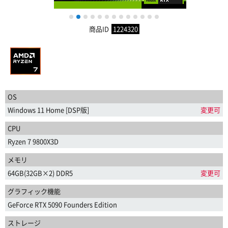
1
2
3
4
5
6
7
8
9
10
11
12
13
商品ID
1224320
OS
Windows 11 Home [DSP版]
変更可
CPU
Ryzen 7 9800X3D
メモリ
64GB(32GB×2) DDR5
変更可
グラフィック機能
GeForce RTX 5090 Founders Edition
ストレージ