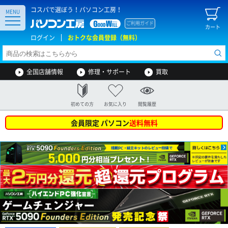
コスパで選ぼう！パソコン工房！
MENU
ご利用ガイド
カート
ログイン
おトクな会員登録（無料）
全国店舗情報
修理・サポート
買取
初めての方
お気に入り
閲覧履歴
会員限定 パソコン
送料無料