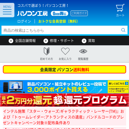
コスパで選ぼう！パソコン工房！
MENU
ご利用ガイド
カート
ログイン
おトクな会員登録（無料）
全国店舗情報
修理・サポート
買取
初めての方
お気に入り
閲覧履歴
会員限定 パソコン
送料無料
インテル施策『スター・ウォーズ:ギャラクティック・レーサー(TM)』お
よび『トゥームレイダー:アトランティスの遺産』バンドルコードのプレ
ゼントキャンペーン対象※配布条件あり