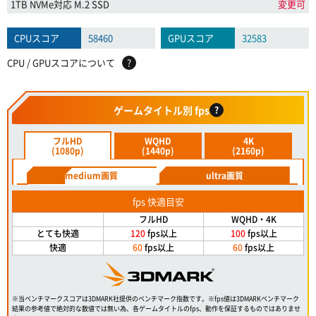
1TB NVMe対応 M.2 SSD
変更可
CPUスコア
58460
GPUスコア
32583
CPU / GPUスコアについて
?
ゲームタイトル別 fps
?
フルHD
WQHD
4K
(1080p)
(1440p)
(2160p)
medium画質
ultra画質
fps 快適目安
フルHD
WQHD・4K
とても快適
120
fps以上
100
fps以上
快適
60
fps以上
60
fps以上
※当ベンチマークスコアは3DMARK社提供のベンチマーク指数です。※fps値は3DMARKベンチマーク
結果の参考値で絶対的な数値では無い為、各ゲームタイトルのfps、動作を保証するものではありませ