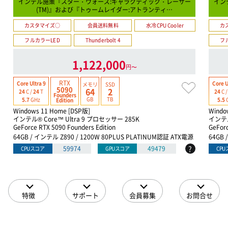
インテル施策『スター・ウォーズ:ギャラクティック・レーサー
イン
(TM)』および『トゥームレイダー:アトランティ…
カスタマイズ○
会員送料無料
水冷CPU Cooler
カ
フルカラーLED
Thunderbolt 4
フ
1,122,000
円〜
RTX
Core Ultra 9
Core U
メモリ
SSD
5090
64
2
24
C /
24
T
24
C 
Founders
GB
TB
5.7
GHz
5.5
Edition
Windows 11 Home [DSP版]
Windo
インテル® Core™ Ultra 9 プロセッサー 285K
インテル
GeForce RTX 5090 Founders Edition
GeForc
64GB / インテル Z890 / 1200W 80PLUS PLATINUM認証 ATX電源
64GB 
?
59974
49479
CPUスコア
GPUスコア
CP
特徴
サポート
会員募集
お問合せ