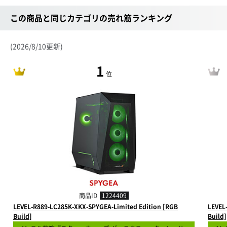
この商品と同じカテゴリの売れ筋ランキング
(2026/8/10更新)
1
位
商品ID
1224409
LEVEL-R889-LC285K-XKX-SPYGEA-Limited Edition [RGB
LEVEL
Build]
Build]