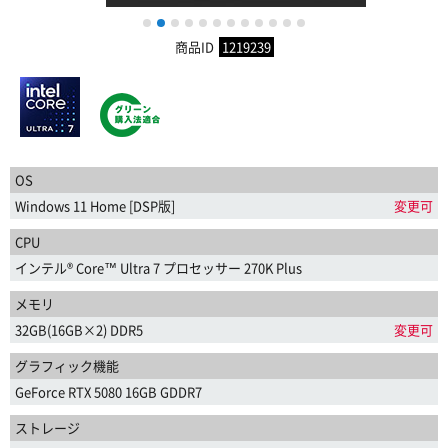
1
2
3
4
5
6
7
8
9
10
11
12
商品ID
1219239
OS
Windows 11 Home [DSP版]
変更可
CPU
インテル® Core™ Ultra 7 プロセッサー 270K Plus
メモリ
32GB(16GB×2) DDR5
変更可
グラフィック機能
GeForce RTX 5080 16GB GDDR7
ストレージ