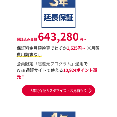
643,280
保証込み金額
円～
保証料金月額換算でわずか
1,625円～
※月額
費用請求なし
会員限定「
超還元プログラム
」適用で
WEB通販サイトで使える
10,924ポイント還
元！
3年間保証カスタマイズ・お見積もり