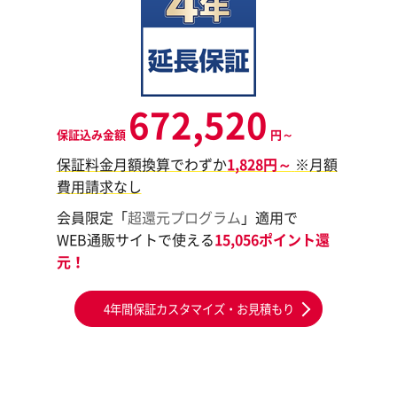
672,520
保証込み金額
円～
保証料金月額換算でわずか
1,828円～
※月額
費用請求なし
会員限定「
超還元プログラム
」適用で
WEB通販サイトで使える
15,056ポイント還
元！
4年間保証カスタマイズ・お見積もり