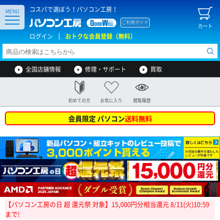
コスパで選ぼう！パソコン工房！
MENU
ご利用ガイド
カート
ログイン
おトクな会員登録（無料）
全国店舗情報
修理・サポート
買取
初めての方
お気に入り
閲覧履歴
会員限定 パソコン
送料無料
【パソコン工房の日 超 還元祭 対象】15,000円分相当還元 8/11(火)10:59
まで!