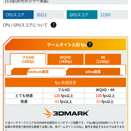
15.6型(非光沢カラー液晶)
CPUスコア
30211
GPUスコア
12300
CPU / GPUスコアについて
?
ゲームタイトル別 fps
?
フルHD
WQHD
4K
(1080p)
(1440p)
(2160p)
medium画質
ultra画質
fps 快適目安
フルHD
WQHD・4K
とても快適
120
fps以上
100
fps以上
快適
60
fps以上
60
fps以上
※当ベンチマークスコアは3DMARK社提供のベンチマーク指数です。※fps値は3DMARKベンチマーク
結果の参考値で絶対的な数値では無い為、各ゲームタイトルのfps、動作を保証するものではありませ
ん。