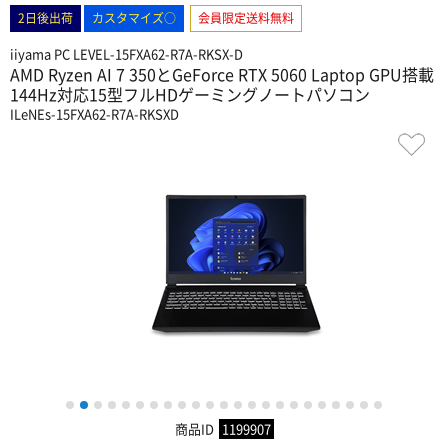
2日後出荷
カスタマイズ○
会員限定送料無料
iiyama PC LEVEL-15FXA62-R7A-RKSX-D
AMD Ryzen AI 7 350とGeForce RTX 5060 Laptop GPU搭載
144Hz対応15型フルHDゲーミングノートパソコン
ILeNEs-15FXA62-R7A-RKSXD
1
2
3
4
5
6
7
8
9
10
11
12
13
14
15
16
17
18
19
20
21
22
23
商品ID
1199907