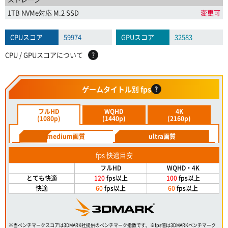
1TB NVMe対応 M.2 SSD
変更可
CPUスコア
59974
GPUスコア
32583
CPU / GPUスコアについて
?
ゲームタイトル別 fps
?
フルHD
WQHD
4K
(1080p)
(1440p)
(2160p)
medium画質
ultra画質
fps 快適目安
フルHD
WQHD・4K
とても快適
120
fps以上
100
fps以上
快適
60
fps以上
60
fps以上
※当ベンチマークスコアは3DMARK社提供のベンチマーク指数です。※fps値は3DMARKベンチマーク