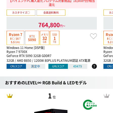
【ハイエンドPC購入還元プログラム対象商品】18,000円分相当
還元
カスタマイズ○
会員送料無料
カ
764,800
円〜
Ryzen 7
Ryz
メモリ
SSD
RTX
32
1
8
C /
16
T
8
C /
5090
GB
TB
5.5
GHz
5.2
Windows 11 Home [DSP版]
Windo
Ryzen 7 9700X
Ryzen
GeForce RTX 5090 32GB GDDR7
GeFor
32GB / AMD B850 / 1200W 80PLUS PLATINUM認証 ATX電源
32GB 
?
測定中
49479
CPUスコア
GPUスコア
CP
おすすめのLEVEL∞ RGB Build & LEDモデル
1
位