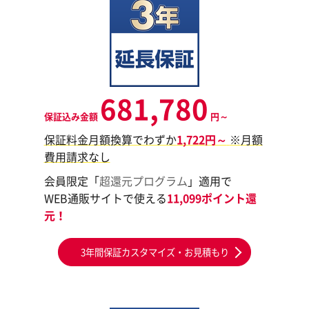
681,780
保証込み金額
円～
保証料金月額換算でわずか
1,722円～
※月額
費用請求なし
会員限定「
超還元プログラム
」適用で
WEB通販サイトで使える
11,099ポイント還
元！
3年間保証カスタマイズ・お見積もり