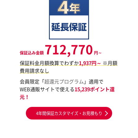
712,770
保証込み金額
円～
保証料金月額換算でわずか
1,937円～
※月額
費用請求なし
会員限定「
超還元プログラム
」適用で
WEB通販サイトで使える
15,239ポイント還
元！
4年間保証カスタマイズ・お見積もり