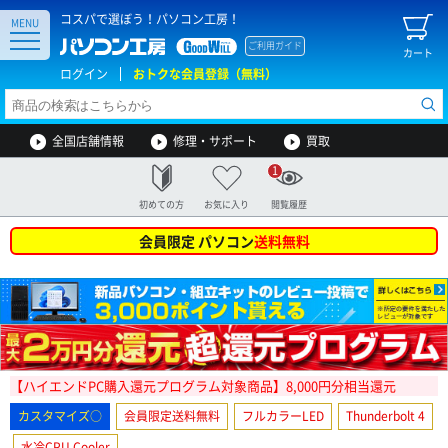
コスパで選ぼう！パソコン工房！
MENU
ご利用ガイド
カート
ログイン
おトクな会員登録（無料）
全国店舗情報
修理・サポート
買取
1
初めての方
お気に入り
閲覧履歴
会員限定 パソコン
送料無料
【ハイエンドPC購入還元プログラム対象商品】8,000円分相当還元
カスタマイズ○
会員限定送料無料
フルカラーLED
Thunderbolt 4
水冷CPU Cooler