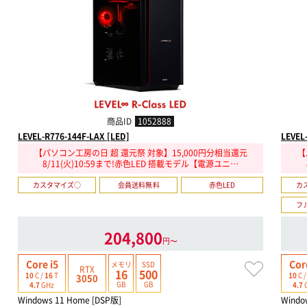
商品ID
1052888
LEVEL-R776-144F-LAX [LED]
LEVEL
【パソコン工房の日 超 還元祭 対象】15,000円分相当還元
【
8/11(火)10:59まで!赤色LED 搭載モデル【電源ユニ…
カスタマイズ○
会員送料無料
赤色LED
カ
フ
204,800
円〜
Core i5
Cor
メモリ
SSD
RTX
16
500
10
C /
16
T
10
C 
3050
GB
GB
4.7
GHz
4.7
Windows 11 Home [DSP版]
Windo