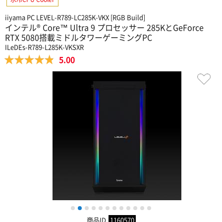
iiyama PC LEVEL-R789-LC285K-VKX [RGB Build]
インテル® Core™ Ultra 9 プロセッサー 285KとGeForce
RTX 5080搭載ミドルタワーゲーミングPC
ILeDEs-R789-L285K-VKSXR
5.00
1
2
3
4
5
6
7
8
9
10
11
12
商品ID
1160570