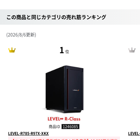
この商品と同じカテゴリの売れ筋ランキング
(2026/8/6更新)
1
位
商品ID
1246085
LEVEL-R785-R97X-XKX
LEVEL