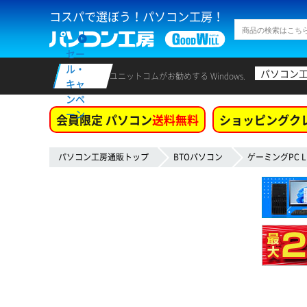
コスパで選ぼう！パソコン工房！
セー
ル・
パソコン
ユニットコムがお勧めする Windows.
キャ
ンペ
ーン
会員限定 パソコン
送料無料
ショッピングク
パソコン工房通販トップ
BTOパソコン
ゲーミングPC L