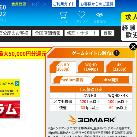
会員登録
ログイン
ご利用ガイド
お客様からのご意見
60
22
求
00 )
カート
お気に入り
閲覧履歴
経験
官公庁のお客様
全国店舗情報
修理・サポート
買取
歓
×
最大50,000円分還元！
ゲームタイトル別 fps
?
フルHD
WQHD
4K
(1080p)
(1440p)
(2160p)
medium画質
ultra画質
fps 快適目安
フルHD
WQHD・4K
とても快適
120
fps以上
100
fps以上
快適
60
fps以上
60
fps以上
※当ベンチマークスコアは3DMARK社提供のベンチマーク指数です。
※fps値は3DMARKベンチマーク結果の参考値で絶対的な数値では無い
為、各ゲームタイトルのfps、動作を保証するものではありません。