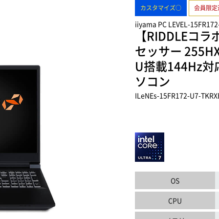
カスタマイズ○
会員限定
iiyama PC LEVEL-15FR17
【RIDDLEコラボ
セッサー 255HXと
U搭載144Hz
ソコン
ILeNEs-15FR172-U7-TKRX
OS
CPU