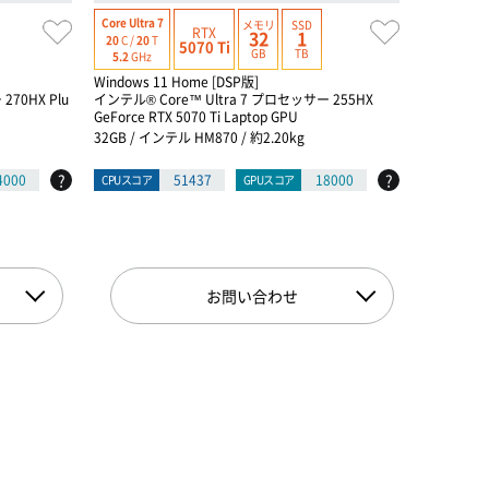
Core Ultra 7
Ryzen AI 7
メモリ
SSD
RTX
32
1
20
C /
20
T
8
C /
16
T
5070 Ti
GB
TB
5.2
GHz
5.0
GHz
Windows 11 Home [DSP版]
Windows 1
270HX Plu
インテル® Core™ Ultra 7 プロセッサー 255HX
Ryzen AI 7
GeForce RTX 5070 Ti Laptop GPU
GeForce R
32GB / インテル HM870 / 約2.20kg
16GB / 
?
?
4000
51437
18000
CPUスコア
GPUスコア
CPUスコア
お問い合わせ