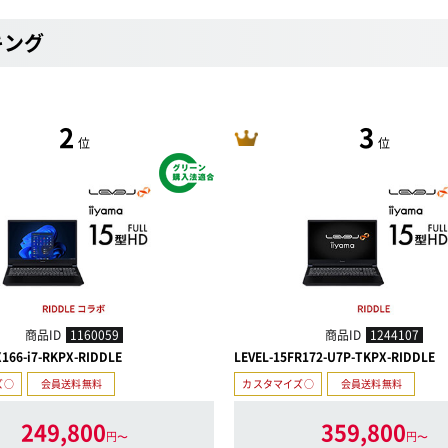
キング
2
3
位
位
商品ID
1160059
商品ID
1244107
X166-i7-RKPX-RIDDLE
LEVEL-15FR172-U7P-TKPX-RIDDLE
ズ○
会員送料無料
カスタマイズ○
会員送料無料
249,800
359,800
円〜
円〜