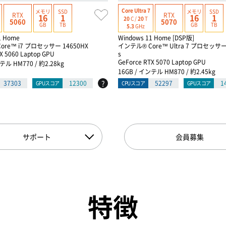
Core Ultra 7
メモリ
SSD
メモリ
SSD
RTX
RTX
16
1
16
1
20
C /
20
T
5060
5070
GB
TB
GB
TB
5.3
GHz
1 Home
Windows 11 Home [DSP版]
ore™ i7 プロセッサー 14650HX
インテル® Core™ Ultra 7 プロセッサー 
X 5060 Laptop GPU
s
GeForce RTX 5070 Laptop GPU
テル HM770 / 約2.28kg
16GB / インテル HM870 / 約2.45kg
?
37303
12300
52297
1
GPUスコア
CPUスコア
GPUスコア
サポート
会員募集
特徴