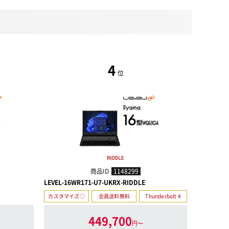
4
位
商品ID
1148299
LEVEL-16WR171-U7-UKRX-RIDDLE
LEVEL-15
カスタマイズ○
会員送料無料
Thunderbolt 4
カスタマイ
449,700
円〜