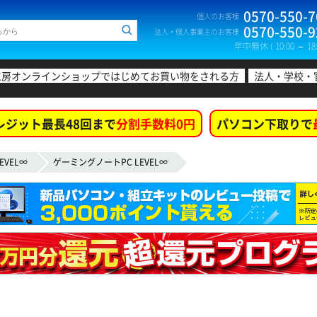
0570-550-7
個人のお客様
0570-550-9
法人・個人事業主のお客様
年中無休 ( 10:00 ～ 18:
工房オンラインショップではじめてお買い物をされる方
法人・学校・
レジット最長48回まで
分割手数料0円
パソコン下取りで
EVEL∞
ゲーミングノートPC LEVEL∞