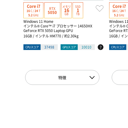
Core i7
Core i7
メモリ
SSD
RTX
16
1
16
C /
24
T
16
C /
24
T
5050
GB
TB
5.2
GHz
5.2
GHz
Windows 11 Home
Windows 1
インテル® Core™ i7 プロセッサー 14650HX
インテル® C
GeForce RTX 5050 Laptop GPU
GeForce RT
16GB / インテル HM770 / 約2.30kg
16GB / イン
?
37498
10010
CPUスコア
GPUスコア
CPUスコア
特徴