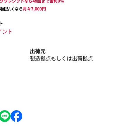
グクレジットなら48回まで金利0%
8
回払い)なら
月々
7,000
円
ト
ポイント
出荷元
製造拠点もしくは出荷拠点