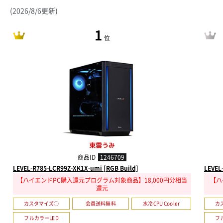
(2026/8/6更新)
1
位
商品ID
1246709
LEVEL-R785-LCR99Z-XK1X-umi [RGB Build]
LEVEL
【ハイエンドPC購入還元プログラム対象商品】18,000円分相当
【ハ
還元
カスタマイズ○
会員送料無料
水冷CPU Cooler
カ
フルカラーLED
フ