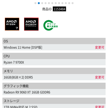
1
2
3
4
5
6
7
8
9
10
11
12
商品ID
1153484
OS
Windows 11 Home [DSP版]
変更可
CPU
Ryzen 7 9700X
メモリ
16GB(8GB×2) DDR5
変更可
グラフィック機能
Radeon RX 9060 XT 16GB GDDR6
ストレージ
1TB NVMe対応 M.2 SSD
変更可