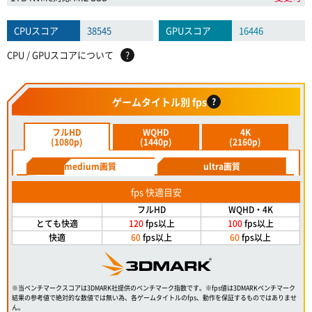
CPUスコア
38545
GPUスコア
16446
CPU / GPUスコアについて
?
ゲームタイトル別 fps
?
フルHD
WQHD
4K
(1080p)
(1440p)
(2160p)
medium画質
ultra画質
fps 快適目安
フルHD
WQHD・4K
とても快適
120
fps以上
100
fps以上
快適
60
fps以上
60
fps以上
※当ベンチマークスコアは3DMARK社提供のベンチマーク指数です。※fps値は3DMARKベンチマーク
結果の参考値で絶対的な数値では無い為、各ゲームタイトルのfps、動作を保証するものではありませ
ん。