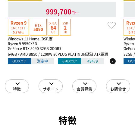
999,700
円〜
Ryzen 9
Ryz
メモリ
SSD
RTX
64
2
16
C /
32
T
16
C 
5090
GB
TB
5.7
GHz
5.7
Windows 11 Home [DSP版]
Windo
Ryzen 9 9950X3D
Ryzen
GeForce RTX 5090 32GB GDDR7
GeFor
64GB / AMD B850 / 1200W 80PLUS PLATINUM認証 ATX電源
32GB 
?
測定中
49479
CPUスコア
GPUスコア
CP
特徴
サポート
会員募集
お問合せ
特徴