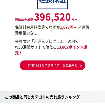
396,520
保証込み金額
円～
保証料金月額換算でわずか
1,078円～
※月額
費用請求なし
会員限定「
超還元プログラム
」適用で
WEB通販サイトで使える
13,802ポイント還
元！
4年間保証カスタマイズ・お見積もり
この商品と同じカテゴリの売れ筋ランキング