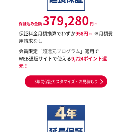
379,280
保証込み金額
円～
保証料金月額換算でわずか
958円～
※月額費
用請求なし
会員限定「
超還元プログラム
」適用で
WEB通販サイトで使える
9,724ポイント還
元！
3年間保証カスタマイズ・お見積もり