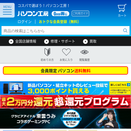
コスパで選ぼう！パソコン工房！
MENU
ご利用ガイド
カート
ログイン
おトクな会員登録（無料）
全国店舗情報
修理・サポート
買取
初めての方
お気に入り
閲覧履歴
会員限定 パソコン
送料無料