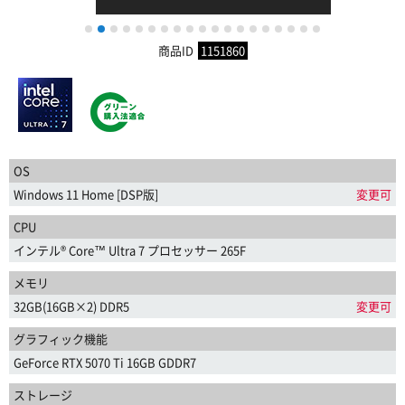
1
2
3
4
5
6
7
8
9
10
11
12
13
14
15
16
17
18
19
商品ID
1151860
OS
Windows 11 Home [DSP版]
変更可
CPU
インテル® Core™ Ultra 7 プロセッサー 265F
メモリ
32GB(16GB×2) DDR5
変更可
グラフィック機能
GeForce RTX 5070 Ti 16GB GDDR7
ストレージ