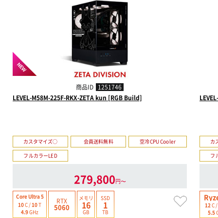
NEW
商品ID
1251746
LEVEL-M58M-225F-RKX-ZETA kun [RGB Build]
LEVEL
カスタマイズ○
会員送料無料
空冷CPU Cooler
カ
フルカラーLED
フ
279,800
円〜
Ryz
Core Ultra 5
メモリ
SSD
RTX
16
1
10
C /
10
T
12
C 
5060
GB
TB
4.9
GHz
5.5