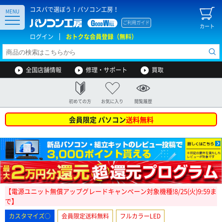
コスパで選ぼう！パソコン工房！
MENU
ご利用ガイド
カート
ログイン
おトクな会員登録（無料）
全国店舗情報
修理・サポート
買取
初めての方
お気に入り
閲覧履歴
会員限定 パソコン
送料無料
【電源ユニット無償アップグレードキャンペーン対象機種!8/25(火)9:59ま
で】
カスタマイズ○
会員限定送料無料
フルカラーLED