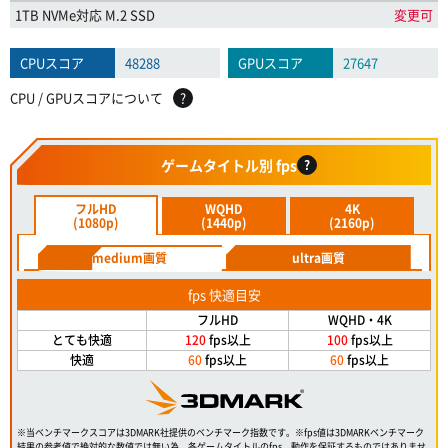
1TB NVMe対応 M.2 SSD
変更可
CPUスコア
48288
GPUスコア
27647
CPU / GPUスコアについて
?
ゲームタイトル別 fps
?
フルHD
WQHD
4K
(1080p)
(1440p)
(2160p)
medium画質
ultra画質
fps 快適目安
フルHD
WQHD・4K
とても快適
120
fps以上
100
fps以上
快適
60
fps以上
60
fps以上
※当ベンチマークスコアは3DMARK社提供のベンチマーク指数です。※fps値は3DMARKベンチマーク
結果の参考値で絶対的な数値では無い為、各ゲームタイトルのfps、動作を保証するものではありませ