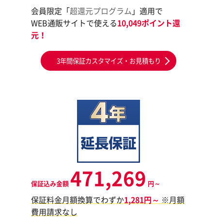
会員限定「
超還元プログラム
」適用で
WEB通販サイトで使える
10,049ポイント還
元！
3年間保証カスタマイズ・お見積もり
471,269
保証込み金額
円～
保証料金月額換算でわずか
1,281円～
※月額
費用請求なし