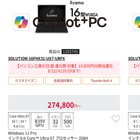
商品ID
1203745
SOLUTION-16FHX31-UX7-URFX
SOLUT
【パソコン工房の日 超 還元祭 対象】10,000円分相当還元
【パ
8/11(火)10:59まで!
カスタマイズ○
会員送料無料
Thunderbolt 4
カ
274,800
円〜
Core Ultra X7
Core U
Arc
メモリ
SSD
32
500
B390
16
C /
16
T
8
C 
GPU
GB
GB
4.8
GHz
4.5
Windows 11 Pro
Windo
インテル® Core™ Ultra X7 プロセッサー 358H
インテル