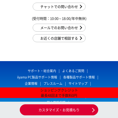
チャットでの問い合わせ
(受付時間：10:00～18:00/年中無休)
メールでのお問い合わせ
お近くの店舗で相談する
サポート・総合案内
よくあるご質問
iiyama PC製品サポート情報
各種製品サポート情報
企業情報
プレスルーム
サイトマップ
ショッピング
クレジット
特定商取引法に基づく表示
最長
48
回
まで
手数料
0
円
古物営業法に基づく表示
利用規約
個人情報保護
カスタマイズ・お見積もり