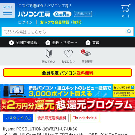
コスパで選ぼう！パソコン工房！
MENU
ご利用ガイド
カート
ログイン
おトクな会員登録（無料）
全国店舗情報
修理・サポート
買取
1
初めての方
お気に入り
閲覧履歴
会員限定 パソコン
送料無料
カスタマイズ○
会員限定送料無料
Thunderbolt 4
iiyama PC SOLUTION-16WR171-U7-UKSX
インテル® Core™ Ultra 7 プロセッサー 255HXとGeForce