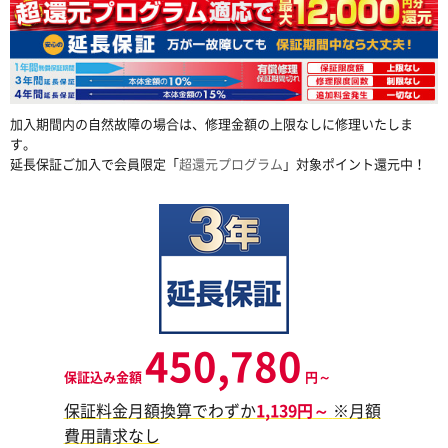
加入期間内の自然故障の場合は、修理金額の上限なしに修理いたしま
す。
延長保証ご加入で会員限定「
超還元プログラム
」対象ポイント還元中！
450,780
保証込み金額
円～
保証料金月額換算でわずか
1,139円～
※月額
費用請求なし