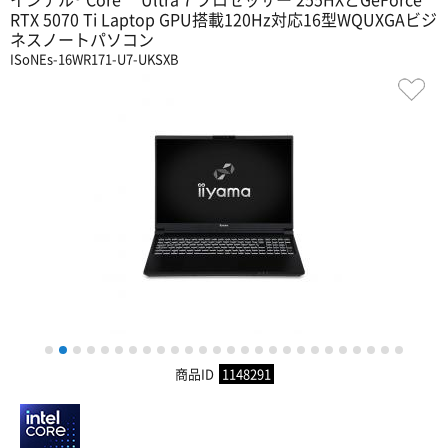
RTX 5070 Ti Laptop GPU搭載120Hz対応16型WQUXGAビジ
ネスノートパソコン
ISoNEs-16WR171-U7-UKSXB
1
2
3
4
5
6
7
8
9
10
11
12
13
14
15
16
17
18
19
20
21
22
23
24
25
26
商品ID
1148291