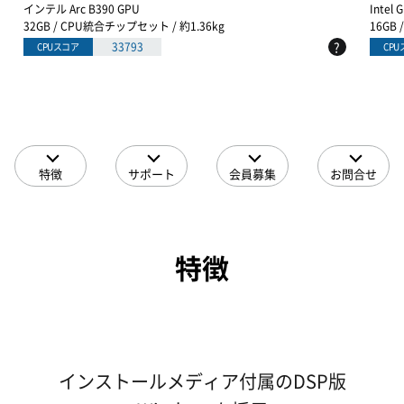
インテル Arc B390 GPU
Intel 
32GB / CPU統合チップセット / 約1.36kg
16GB
?
33793
CPUスコア
CP
特徴
サポート
会員募集
お問合せ
特徴
インストールメディア付属のDSP版