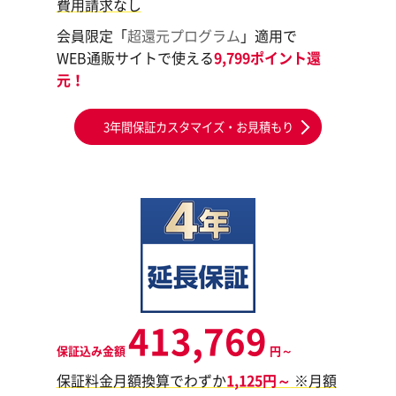
費用請求なし
会員限定「
超還元プログラム
」適用で
WEB通販サイトで使える
9,799ポイント還
元！
3年間保証カスタマイズ・お見積もり
413,769
保証込み金額
円～
保証料金月額換算でわずか
1,125円～
※月額