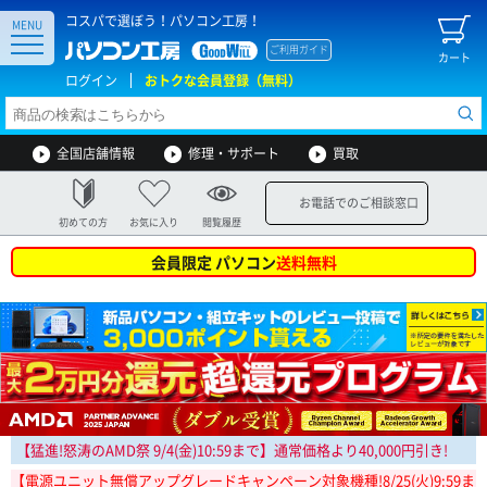
コスパで選ぼう！パソコン工房！
MENU
ご利用ガイド
カート
ログイン
おトクな会員登録（無料）
全国店舗情報
修理・サポート
買取
お電話でのご相談窓口
初めての方
お気に入り
閲覧履歴
会員限定 パソコン
送料無料
【猛進!怒涛のAMD祭
9/4(金)10:59まで
】通常価格より40,000円引き!
【電源ユニット無償アップグレードキャンペーン対象機種!8/25(火)9:59ま