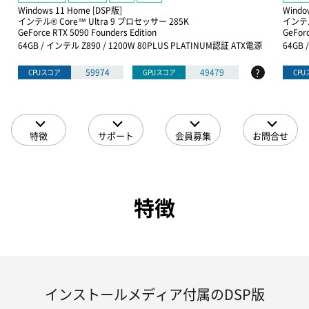
Windows 11 Home [DSP版]
Windo
インテル® Core™ Ultra 9 プロセッサー 285K
インテル
GeForce RTX 5090 Founders Edition
GeForc
64GB / インテル Z890 / 1200W 80PLUS PLATINUM認証 ATX電源
64GB 
?
59974
49479
CPUスコア
GPUスコア
CP
特徴
サポート
会員募集
お問合せ
特徴
インストールメディア付属のDSP版