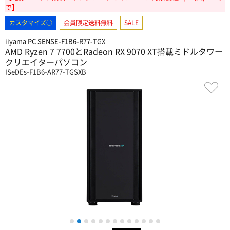
で】
カスタマイズ○
会員限定送料無料
SALE
iiyama PC SENSE-F1B6-R77-TGX
AMD Ryzen 7 7700とRadeon RX 9070 XT搭載ミドルタワー
クリエイターパソコン
ISeDEs-F1B6-AR77-TGSXB
1
2
3
4
5
6
7
8
9
10
11
12
13