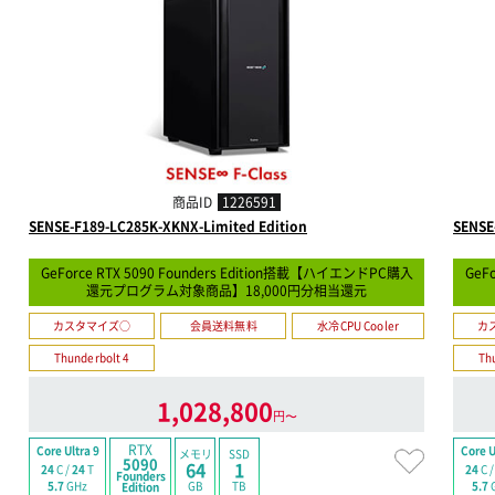
商品ID
1226591
SENSE-F189-LC285K-XKNX-Limited Edition
SENSE
GeForce RTX 5090 Founders Edition搭載【ハイエンドPC購入
GeF
還元プログラム対象商品】18,000円分相当還元
カスタマイズ○
会員送料無料
水冷CPU Cooler
カ
Thunderbolt 4
Th
1,028,800
円〜
RTX
Core Ultra 9
Core U
メモリ
SSD
5090
64
1
24
C /
24
T
24
C 
Founders
GB
TB
5.7
GHz
5.7
Edition