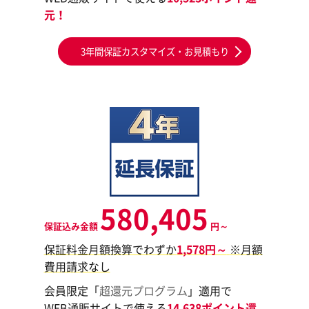
元！
3年間保証カスタマイズ・お見積もり
580,405
保証込み金額
円～
保証料金月額換算でわずか
1,578円～
※月額
費用請求なし
会員限定「
超還元プログラム
」適用で
WEB通販サイトで使える
14,638ポイント還