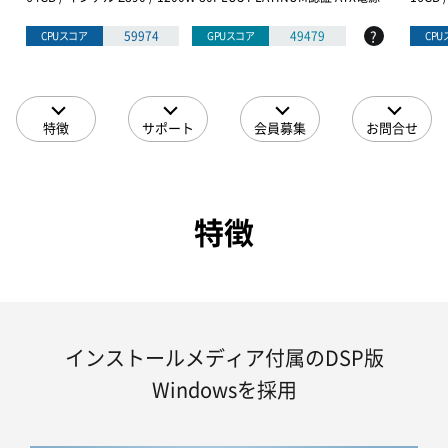
?
59974
49479
CPUスコア
GPUスコア
CP
特徴
サポート
会員募集
お問合せ
特徴
インストールメディア付属のDSP版
Windowsを採用