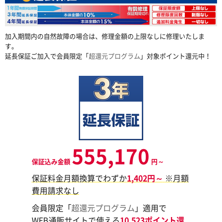
加入期間内の自然故障の場合は、修理金額の上限なしに修理いたしま
す。
延長保証ご加入で会員限定「
超還元プログラム
」対象ポイント還元中！
555,170
保証込み金額
円～
保証料金月額換算でわずか
1,402円～
※月額
費用請求なし
会員限定「
超還元プログラム
」適用で
WEB通販サイトで使える
10,523ポイント還