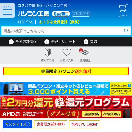
コスパで選ぼう！パソコン工房！
MENU
ご利用ガイド
カート
ログイン
おトクな会員登録（無料）
全国店舗情報
修理・サポート
買取
1
初めての方
お気に入り
閲覧履歴
会員限定 パソコン
送料無料
カスタマイズ○
会員限定送料無料
水冷CPU Cooler