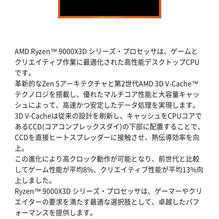
AMD Ryzen™ 9000X3D シリーズ・プロセッサは、ゲームと
クリエイティブ作業に最適化された高性能デスクトップCPU
です。
革新的なZen 5アーキテクチャと第2世代AMD 3D V-Cache™
テクノロジを搭載し、優れたマルチコア性能と大容量キャッ
シュによって、高速かつ安定したデータ処理を実現します。
3D V-Cacheは従来の設計を刷新し、キャッシュをCPUコアで
あるCCD(コアコンプレックスダイ)の下部に配置することで、
CCDを直接ヒートスプレッダーに接触させ、熱伝導効率を向
上。
この進化により高クロック動作が可能となり、前世代と比較
してゲーム性能が平均8%、クリエイティブ性能が平均13%向
上しました。
Ryzen™ 9000X3D シリーズ・プロセッサは、ゲーマーやクリ
エイターの要求を満たす最適な選択肢として、卓越したパフ
ォーマンスを提供します。