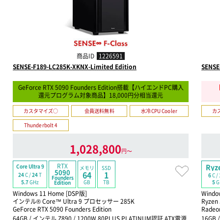
商品ID
1226591
SENSE-F189-LC285K-XKNX-Limited Edition
SENSE
GeForce RTX 5090 Founders Edition搭載【ハイエンドPC購入
還元プログラム対象商品】18,000円分相当還元
カスタマイズ○
会員送料無料
水冷CPU Cooler
カ
Thunderbolt 4
1,028,800
円〜
RTX
Ryz
Core Ultra 9
メモリ
SSD
5090
64
1
24
C /
24
T
6
C /
Founders
GB
TB
5.7
GHz
5
G
Edition
Windows 11 Home [DSP版]
Windo
インテル® Core™ Ultra 9 プロセッサー 285K
Ryzen
GeForce RTX 5090 Founders Edition
Rad
64GB / インテル Z890 / 1200W 80PLUS PLATINUM認証 ATX電源
16GB 