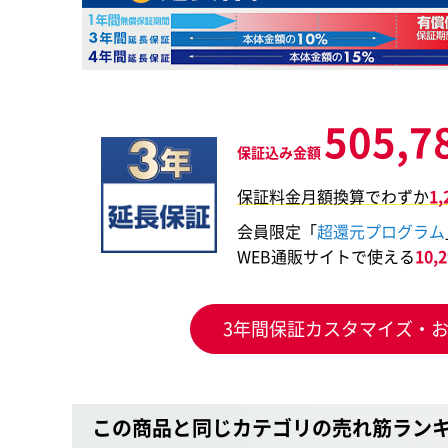
505,7
保証込み金額
保証料金月額換算でわずか
1
会員限定「
超還元プログラム
WEB通販サイトで使える
10
3年間保証カスタマイズ・
この商品と同じカテゴリの売れ筋ラン