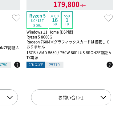
179,800
円〜
Ryzen 5
Core Ultra 
メモリ
SSD
16
1
24
C /
24
T
6
C /
12
T
GB
TB
5.7
GHz
5
GHz
Windows 11 Home [DSP版]
Windows 1
Ryzen 5 8600G
インテル® C
Radeon 760M※グラフィックスカードは搭載して
GeForce R
おりません
RONZE認証 A
32GB / イ
16GB / AMD B650 / 750W 80PLUS BRONZE認証 A
TX電源
TX電源
?
?
5750
25779
CPUスコア
CPUスコア
お問い合わせ