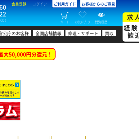
会員登録
ログイン
ご利用ガイド
お客様からのご意見
60
22
求
00 )
カート
お気に入り
閲覧履歴
経験
官公庁のお客様
全国店舗情報
修理・サポート
買取
歓
最大50,000円分還元！