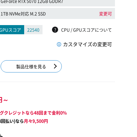
GeForce RTX 5070 12GB GDDR7
1TB NVMe対応 M.2 SSD
変更可
GPUスコア
22540
?
CPU / GPUスコアについて
カスタマイズの変更可
製品仕様を見る
円～
グクレジットなら48回まで金利0%
8
回払い)なら
月々
9,500
円
ト