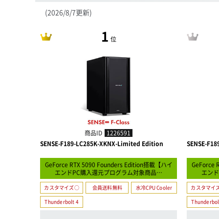
(2026/8/7更新)
1
位
商品ID
1226591
SENSE-F189-LC285K-XKNX-Limited Edition
SENSE-F189
GeForce RTX 5090 Founders Edition搭載【ハイ
GeForce 
エンドPC購入還元プログラム対象商品…
エンド
カスタマイズ○
会員送料無料
水冷CPU Cooler
カスタマイ
Thunderbolt 4
Thunderbol