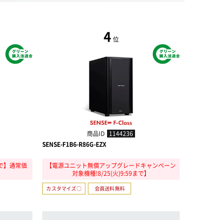
4
位
商品ID
1144236
SENSE-F1B6-R86G-EZX
SENSE-F1
9まで】通常価
【電源ユニット無償アップグレードキャンペーン
【パソコン工
対象機種!8/25(火)9:59まで】
9ま
カスタマイズ○
会員送料無料
カスタマイ
Thunderbo