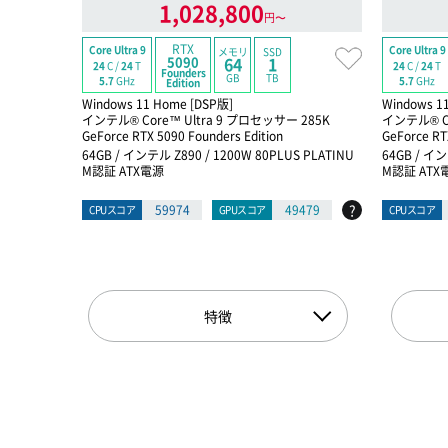
1,028,800
円〜
RTX
Core Ultra 9
Core Ultra 9
メモリ
SSD
5090
64
1
24
C /
24
T
24
C /
24
T
Founders
GB
TB
5.7
GHz
5.7
GHz
Edition
Windows 11 Home [DSP版]
Windows 1
インテル® Core™ Ultra 9 プロセッサー 285K
インテル® Co
GeForce RTX 5090 Founders Edition
GeForce RT
64GB / インテル Z890 / 1200W 80PLUS PLATINU
64GB / イン
M認証 ATX電源
M認証 ATX
?
59974
49479
CPUスコア
GPUスコア
CPUスコア
特徴