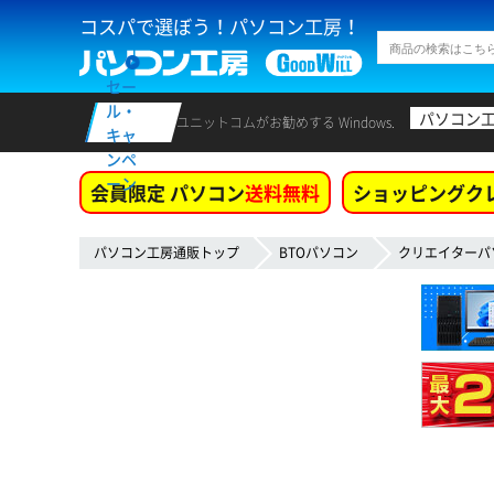
コスパで選ぼう！パソコン工房！
セー
ル・
パソコン
ユニットコムがお勧めする Windows.
キャ
ンペ
ーン
会員限定 パソコン
送料無料
ショッピングク
パソコン工房通販トップ
BTOパソコン
クリエイターパ