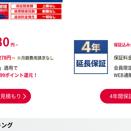
80
円～
保証込み
,278円～
保証料
※月額費用請求なし
」適用で
会員限
,299ポイント還元！
WEB通
お見積もり
4年間保
キング