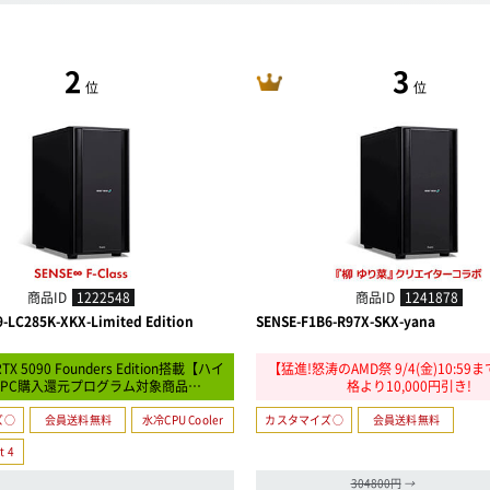
2
3
位
位
商品ID
1222548
商品ID
1241878
-LC285K-XKX-Limited Edition
SENSE-F1B6-R97X-SKX-yana
RTX 5090 Founders Edition搭載【ハイ
【猛進!怒涛のAMD祭 9/4(金)10:5
PC購入還元プログラム対象商品…
格より10,000円引き!
ズ○
会員送料無料
水冷CPU Cooler
カスタマイズ○
会員送料無料
t 4
304800円
→