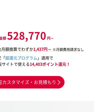
528,770
金額
円～
金月額換算でわずか
1,437円～
※月額費用請求なし
定「
超還元プログラム
」適用で
販サイトで使える
14,403ポイント還元！
証カスタマイズ・お見積もり