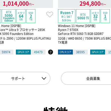
1,014,000
294,800
円〜
円〜
RTX
Ryzen 7
メモリ
SSD
メモリ
SSD
RTX
5090
64
2
32
1
8
C /
16
T
5060 Ti
Founders
GB
TB
GB
TB
5.5
GHz
Edition
1 Home [DSP版]
Windows 11 Home [DSP版]
re™ Ultra 9 プロセッサー 285K
Ryzen 7 9700X
X 5090 Founders Edition
GeForce RTX 5060 Ti 8GB GDDR7
テル Z890 / 1200W 80PLUS PLATINU
32GB / AMD B650 / 750W 80PLUS B
電源
TX電源
?
59974
49479
38595
1
GPUスコア
CPUスコア
GPUスコア
サポート
会員募集