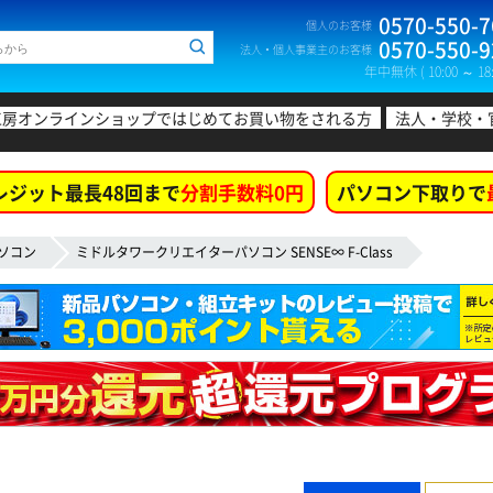
0570-550-7
個人のお客様
0570-550-9
法人・個人事業主のお客様
年中無休 ( 10:00 ～ 18:
工房オンラインショップではじめてお買い物をされる方
法人・学校・
レジット最長48回まで
分割手数料0円
パソコン下取りで
ソコン
ミドルタワークリエイターパソコン SENSE∞ F-Class