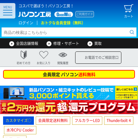
コスパで選ぼう！パソコン工房！
MENU
ご利用ガイド
カート
ログイン
おトクな会員登録（無料）
全国店舗情報
修理・サポート
買取
お電話でのご相談窓口
初めての方
お気に入り
閲覧履歴
会員限定 パソコン
送料無料
カスタマイズ○
会員限定送料無料
フルカラーLED
Thunderbolt 4
水冷CPU Cooler