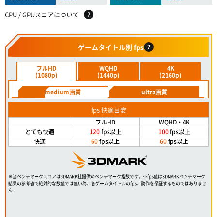
CPU / GPUスコアについて
?
ゲームタイトル別 fps
?
フルHD
WQHD
4K
(1080p)
(1440p)
(2160p)
medium画質
ultra画質
fps 快適目安
フルHD
WQHD・4K
とても快適
120
fps以上
100
fps以上
快適
60
fps以上
60
fps以上
※当ベンチマークスコアは3DMARK社提供のベンチマーク指数です。※fps値は3DMARKベンチマーク
結果の参考値で絶対的な数値では無い為、各ゲームタイトルのfps、動作を保証するものではありませ
ん。