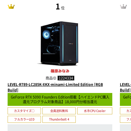
1
位
商品ID
1224334
LEVEL-R789-LC285K-XKX-minami-Limited Edition [RGB
LEVEL
Build]
Build]
GeForce RTX 5090 Founders Edition搭載【ハイエンドPC購入
GeF
還元プログラム対象商品】18,000円分相当還元
カスタマイズ○
会員送料無料
水冷CPU Cooler
カ
フルカラーLED
Thunderbolt 4
フ