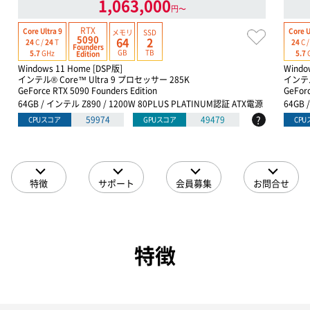
1,063,000
円〜
RTX
Core Ultra 9
Core U
メモリ
SSD
5090
64
2
24
C /
24
T
24
C 
Founders
GB
TB
5.7
GHz
5.7
Edition
Windows 11 Home [DSP版]
Windo
インテル® Core™ Ultra 9 プロセッサー 285K
インテル
GeForce RTX 5090 Founders Edition
GeForc
64GB / インテル Z890 / 1200W 80PLUS PLATINUM認証 ATX電源
64GB 
?
59974
49479
CPUスコア
GPUスコア
CP
特徴
サポート
会員募集
お問合せ
特徴