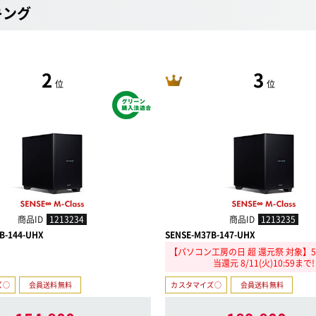
キング
2
3
位
位
商品ID
1213234
商品ID
1213235
B-144-UHX
SENSE-M37B-147-UHX
【パソコン工房の日 超 還元祭 対象】5
当還元 8/11(火)10:59まで!
ズ○
会員送料無料
カスタマイズ○
会員送料無料