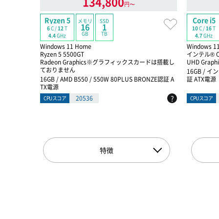
134,800
円〜
Ryzen 5
Core i5
メモリ
SSD
16
1
6
C /
12
T
10
C /
16
T
GB
TB
4.4
GHz
4.7
GHz
Windows 11 Home
Windows 1
Ryzen 5 5500GT
インテル® C
Radeon Graphics※グラフィックスカードは搭載し
UHD Graphi
ておりません
16GB / イン
16GB / AMD B550 / 550W 80PLUS BRONZE認証 A
証 ATX電源
TX電源
?
20536
CPUスコア
CPUスコア
特徴