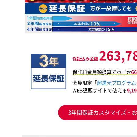
263,7
保証込み金額
保証料金月額換算でわずか
6
会員限定「
超還元プログラム
WEB通販サイトで使える
9,
3年間保証カスタマイズ・