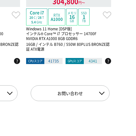
304,800
円〜
Core i7
Ryzen 5
メモリ
SSD
RTX
16
1
20
C /
28
T
6
C /
12
T
A1000
GB
TB
5.4
GHz
5.0
GHz
Windows 11 Home [DSP版]
Windows 
00
インテル® Core™ i7 プロセッサー 14700F
Ryzen 5 7
NVIDIA RTX A1000 8GB GDDR6
GeForce R
S BRONZE認
16GB / インテル B760 / 550W 80PLUS BRONZE認
16GB / AM
証 ATX電源
X電源
?
?
41735
4341
CPUスコア
GPUスコア
CPUスコア
お問い合わせ