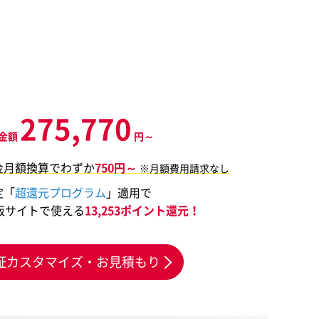
275,770
金額
円～
金月額換算でわずか
750円～
※月額費用請求なし
定「
超還元プログラム
」適用で
販サイトで使える
13,253ポイント還元！
証カスタマイズ・お見積もり