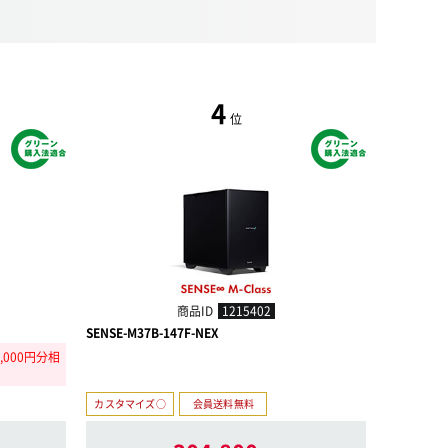
4
位
商品ID
1215402
SENSE-M37B-147F-NEX
SENSE-M3
,000円分相
【猛進!怒
カスタマイズ○
会員送料無料
カスタマイ