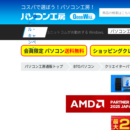
コスパで選ぼう！パソコン工房！
セー
ル・
パソコン
ユニットコムがお勧めする Windows.
キャ
ンペ
ーン
会員限定 パソコン
送料無料
ショッピングク
パソコン工房通販トップ
BTOパソコン
クリエイターパ