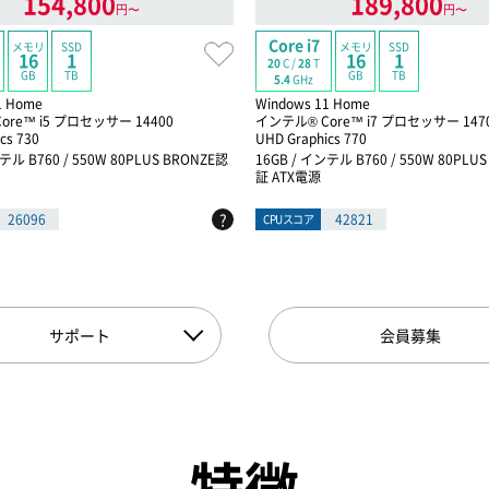
154,800
189,800
円〜
円〜
Core i7
メモリ
SSD
メモリ
SSD
16
1
16
1
20
C /
28
T
GB
TB
GB
TB
5.4
GHz
1 Home
Windows 11 Home
ore™ i5 プロセッサー 14400
インテル® Core™ i7 プロセッサー 147
cs 730
UHD Graphics 770
テル B760 / 550W 80PLUS BRONZE認
16GB / インテル B760 / 550W 80PLU
証 ATX電源
?
26096
42821
CPUスコア
サポート
会員募集
特徴