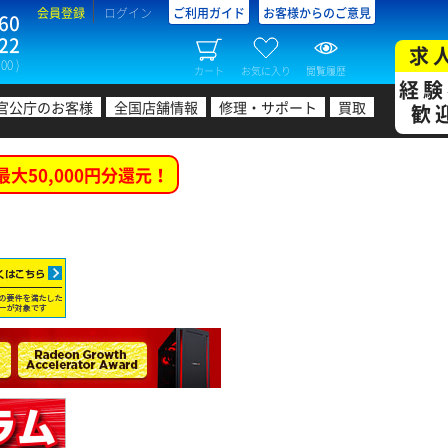
会員登録
ログイン
ご利用ガイド
お客様からのご意見
60
22
求
00 )
カート
お気に入り
閲覧履歴
経験
官公庁のお客様
全国店舗情報
修理・サポート
買取
歓
最大50,000円分還元！