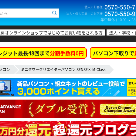
0570-550-7
個人のお客様
0570-550-9
法人・個人事業主のお客様
年中無休 ( 10:00 ～ 18:
工房オンラインショップではじめてお買い物をされる方
法人・学校・
レジット最長48回まで
分割手数料0円
パソコン下取りで
ソコン
ミニタワークリエイターパソコン SENSE∞ M-Class