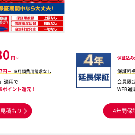
80
円～
保証込み
67円～
保証料
※月額費用請求なし
」適用で
会員限
199ポイント還元！
WEB通
お見積もり
4年間保