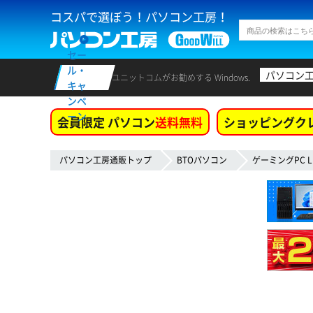
コスパで選ぼう！パソコン工房！
セー
ル・
パソコン
ユニットコムがお勧めする Windows.
キャ
ンペ
ーン
会員限定 パソコン
送料無料
ショッピングク
パソコン工房通販トップ
BTOパソコン
ゲーミングPC L