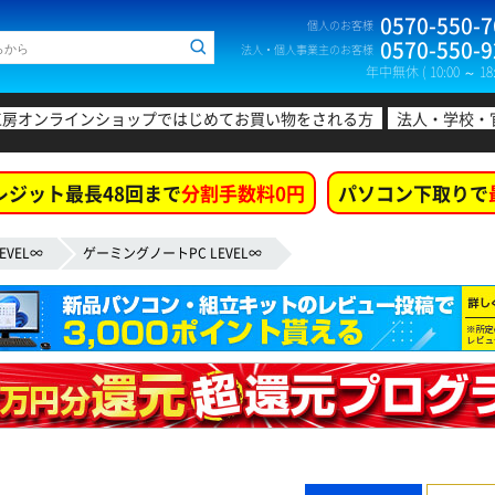
0570-550-7
個人のお客様
0570-550-9
法人・個人事業主のお客様
年中無休 ( 10:00 ～ 18:
工房オンラインショップではじめてお買い物をされる方
法人・学校・
レジット最長48回まで
分割手数料0円
パソコン下取りで
EVEL∞
ゲーミングノートPC LEVEL∞