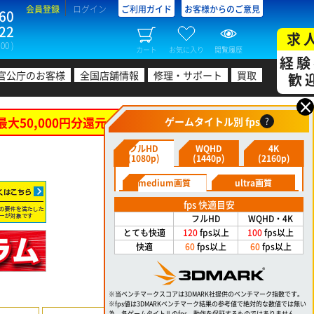
会員登録
ログイン
ご利用ガイド
お客様からのご意見
60
22
求
00 )
カート
お気に入り
閲覧履歴
経験
官公庁のお客様
全国店舗情報
修理・サポート
買取
歓
×
最大50,000円分還元！
ゲームタイトル別 fps
?
フルHD
WQHD
4K
(1080p)
(1440p)
(2160p)
medium画質
ultra画質
fps 快適目安
フルHD
WQHD・4K
とても快適
120
fps以上
100
fps以上
快適
60
fps以上
60
fps以上
※当ベンチマークスコアは3DMARK社提供のベンチマーク指数です。
※fps値は3DMARKベンチマーク結果の参考値で絶対的な数値では無い
為、各ゲームタイトルのfps、動作を保証するものではありません。