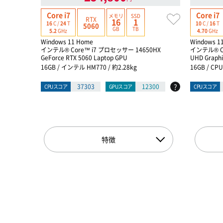
Core i7
Core i7
メモリ
SSD
RTX
16
1
16
C /
24
T
10
C /
16
T
5060
GB
TB
5.2
GHz
4.70
GHz
Windows 11 Home
Windows 1
インテル® Core™ i7 プロセッサー 14650HX
インテル® C
GeForce RTX 5060 Laptop GPU
UHD Graphi
16GB / インテル HM770 / 約2.28kg
16GB / C
?
37303
12300
CPUスコア
GPUスコア
CPUスコア
特徴