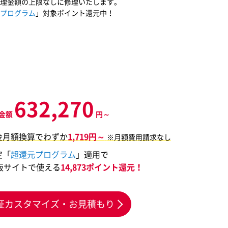
理金額の上限なしに修理いたします。
プログラム
」対象ポイント還元中！
632,270
金額
円～
金月額換算でわずか
1,719円～
※月額費用請求なし
定「
超還元プログラム
」適用で
販サイトで使える
14,873ポイント還元！
証カスタマイズ・お見積もり