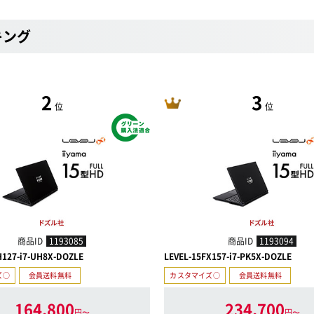
キング
2
3
位
位
商品ID
1193085
商品ID
1193094
H127-i7-UH8X-DOZLE
LEVEL-15FX157-i7-PK5X-DOZLE
ズ○
会員送料無料
カスタマイズ○
会員送料無料
164,800
234,700
円〜
円〜