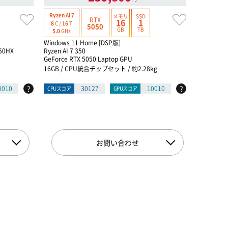
Ryzen AI 7
Core Ultra 
メモリ
SSD
RTX
16
1
8
C /
16
T
24
C /
24
T
5050
GB
TB
5.0
GHz
5.5
GHz
Windows 11 Home [DSP版]
Windows 1
50HX
Ryzen AI 7 350
インテル® Co
GeForce RTX 5050 Laptop GPU
s
GeForce R
16GB / CPU統合チップセット / 約2.28kg
32GB / イ
?
?
0010
30127
10010
CPUスコア
GPUスコア
CPUスコア
お問い合わせ