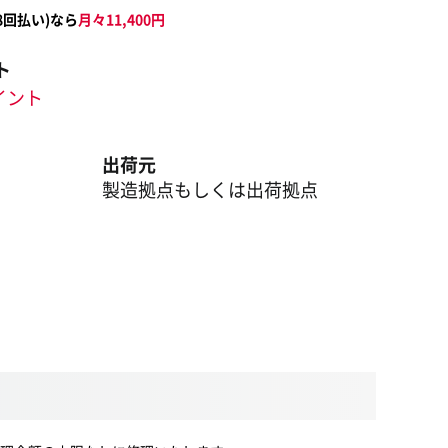
8
回払い)なら
月々
11,400
円
ト
ポイント
出荷元
製造拠点もしくは出荷拠点