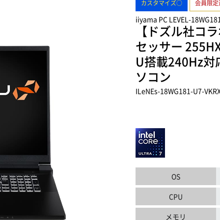
カスタマイズ○
会員限定
iiyama PC LEVEL-18WG18
【ドズル社コラボ】
セッサー 255HXと
U搭載240Hz
ソコン
ILeNEs-18WG181-U7-VKRX
OS
CPU
メモリ