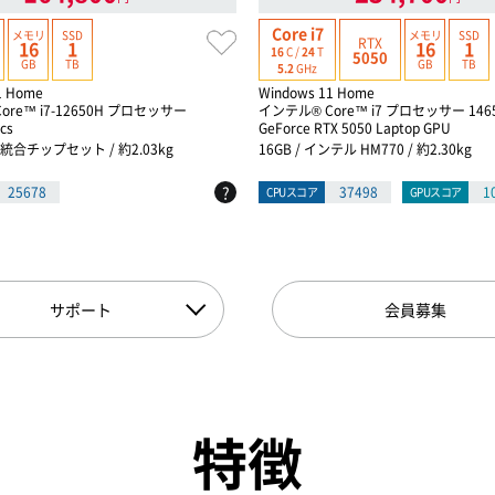
Core i7
メモリ
SSD
メモリ
SSD
RTX
16
1
16
1
16
C /
24
T
5050
GB
TB
GB
TB
5.2
GHz
1 Home
Windows 11 Home
ore™ i7-12650H プロセッサー
インテル® Core™ i7 プロセッサー 146
cs
GeForce RTX 5050 Laptop GPU
PU統合チップセット / 約2.03kg
16GB / インテル HM770 / 約2.30kg
?
25678
37498
1
CPUスコア
GPUスコア
サポート
会員募集
特徴