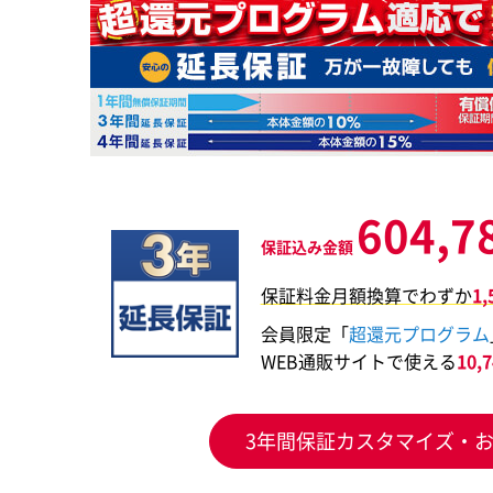
604,7
保証込み金額
保証料金月額換算でわずか
1
会員限定「
超還元プログラム
WEB通販サイトで使える
10
3年間保証カスタマイズ・