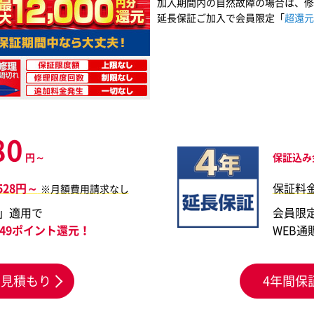
加入期間内の自然故障の場合は、修
延長保証ご加入で会員限定「
超還元
80
円～
保証込み
,528円～
保証料
※月額費用請求なし
」適用で
会員限
,749ポイント還元！
WEB通
お見積もり
4年間保