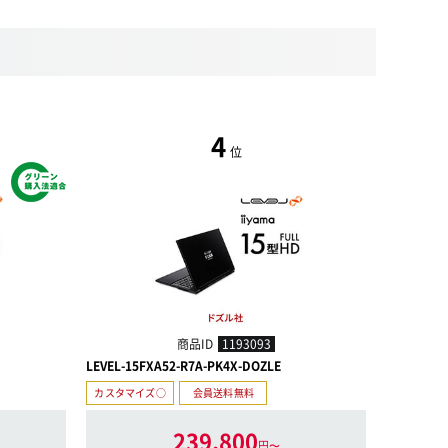
4
位
商品ID
1193093
LEVEL-15FXA52-R7A-PK4X-DOZLE
LEVEL-18
カスタマイズ○
会員送料無料
カスタマイ
239,800
円〜