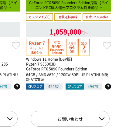
tion搭載【ハイ
GeForce RTX 5090 Founders Edition搭載【ハイ
【猛進!怒
象商品…
エンドPC購入還元プログラム対象商品…
カスタマイズ○
会員送料無料
水冷CPU Cooler
カスタマイ
1,059,000
円〜
RTX
Ryzen 7
Ryzen 9
メモリ
SSD
5090
64
2
8
C /
16
T
12
C /
24
T
Founders
GB
TB
5.6
GHz
5.5
GHz
Edition
Windows 11 Home [DSP版]
Windows 1
 285
Ryzen 7 9850X3D
Ryzen 9 9
GeForce RTX 5090 Founders Edition
GeForce RT
S PLATINU
64GB / AMD A620 / 1200W 80PLUS PLATINUM認
64GB / AM
証 ATX電源
証 ATX電源
?
?
9479
42462
49479
CPUスコア
GPUスコア
CPUスコア
お問い合わせ