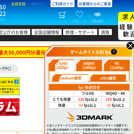
会員登録
ログイン
ご利用ガイド
お客様からのご意見
60
22
求
00 )
カート
お気に入り
閲覧履歴
経験
官公庁のお客様
全国店舗情報
修理・サポート
買取
歓
×
最大50,000円分還元！
ゲームタイトル別 fps
?
フルHD
WQHD
4K
(1080p)
(1440p)
(2160p)
ングPC)
medium画質
ultra画質
fps 快適目安
フルHD
WQHD・4K
とても快適
120
fps以上
100
fps以上
快適
60
fps以上
60
fps以上
※当ベンチマークスコアは3DMARK社提供のベンチマーク指数です。
※fps値は3DMARKベンチマーク結果の参考値で絶対的な数値では無い
為、各ゲームタイトルのfps、動作を保証するものではありません。