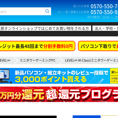
0570-550-7
個人のお客様
0570-550-9
法人・個人事業主のお客様
年中無休 ( 10:00 ～ 18:
工房オンラインショップではじめてお買い物をされる方
法人・学校・
レジット最長48回まで
分割手数料0円
パソコン下取りで
EVEL∞
ミニタワーゲーミングPC
LEVEL∞ M-Class(ミニタワーゲーミ