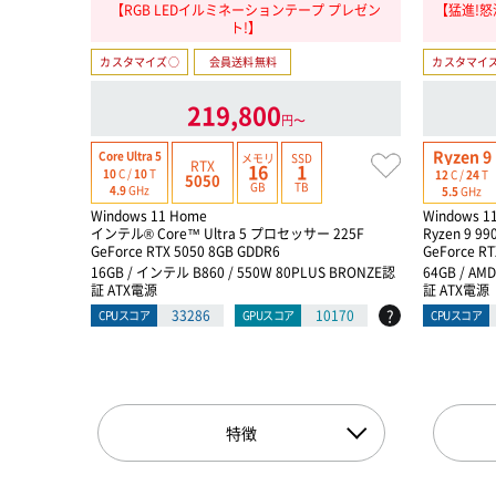
【RGB LEDイルミネーションテープ プレゼン
【猛進!怒涛
ト!】
カスタマイズ○
会員送料無料
カスタマイ
219,800
円〜
Ryzen 9
Core Ultra 5
メモリ
SSD
RTX
16
1
10
C /
10
T
12
C /
24
T
5050
GB
TB
4.9
GHz
5.5
GHz
Windows 11 Home
Windows 1
インテル® Core™ Ultra 5 プロセッサー 225F
Ryzen 9 99
GeForce RTX 5050 8GB GDDR6
GeForce RT
16GB / インテル B860 / 550W 80PLUS BRONZE認
64GB / AM
証 ATX電源
証 ATX電源
?
33286
10170
CPUスコア
GPUスコア
CPUスコア
特徴