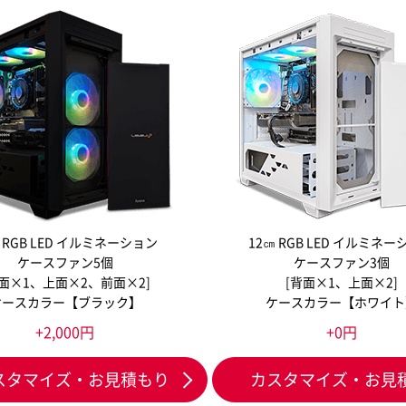
 RGB LED イルミネーション
12㎝ RGB LED イルミネ
ケースファン5個
ケースファン3個
背面×1、上面×2、前面×2]
[背面×1、上面×2]
ケースカラー【ブラック】
ケースカラー【ホワイト
+2,000円
+0円
スタマイズ・お見積もり
カスタマイズ・お見