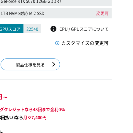
GeForce RTX 5070 12GB GDDR7
1TB NVMe対応 M.2 SSD
変更可
GPUスコア
22540
?
CPU / GPUスコアについて
カスタマイズの変更可
製品仕様を見る
円～
グクレジットなら48回まで金利0%
8
回払い)なら
月々
7,400
円
ト