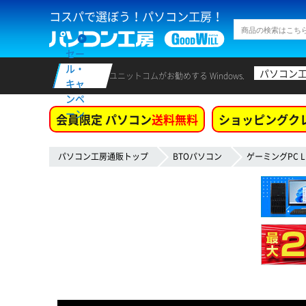
コスパで選ぼう！パソコン工房！
セー
ル・
パソコン
ユニットコムがお勧めする Windows.
キャ
ンペ
ーン
会員限定 パソコン
送料無料
ショッピングク
パソコン工房通販トップ
BTOパソコン
ゲーミングPC L