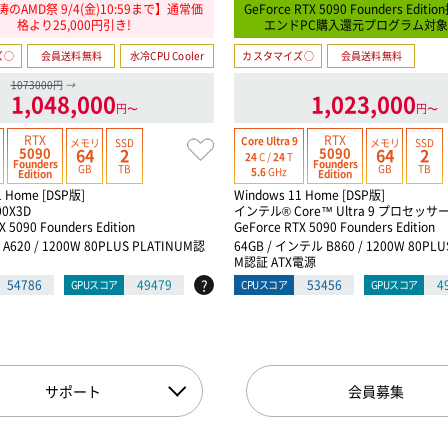
のAMD祭 9/4(金)10:59まで】通常価
GeForce RTX 5090 Founders Edi
格より25,000円引き!
エンドPC購入還元プログラム対
ズ○
会員送料無料
水冷CPU Cooler
カスタマイズ○
会員送料無料
1073000円
→
1,048,000
1,023,000
円〜
円〜
RTX
RTX
Core Ultra 9
メモリ
SSD
メモリ
SSD
5090
5090
64
2
64
2
24
C /
24
T
Founders
Founders
GB
TB
GB
TB
5.6
GHz
Edition
Edition
1 Home [DSP版]
Windows 11 Home [DSP版]
00X3D
インテル® Core™ Ultra 9 プロセッサー
X 5090 Founders Edition
GeForce RTX 5090 Founders Edition
D A620 / 1200W 80PLUS PLATINUM認
64GB / インテル B860 / 1200W 80PLU
M認証 ATX電源
?
54786
49479
53456
4
GPUスコア
CPUスコア
GPUスコア
サポート
会員募集