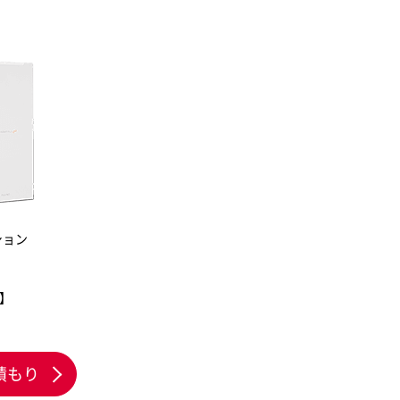
ーション
】
積もり