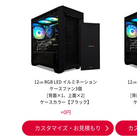
12㎝ RGB LED イルミネーション
12㎝
ケースファン3個
[背面×1、上面×2]
[
ケースカラー【ブラック】
+0円
カスタマイズ・お見積もり
カ