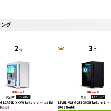
キング
2
3
位
位
商品ID
1222865
商品ID
1222862
M-LCR99D-XKXW-kokoro-Limited Ed
LEVEL-M88M-285-XKXB-kokoro-Limit
Build]
[RGB Build]