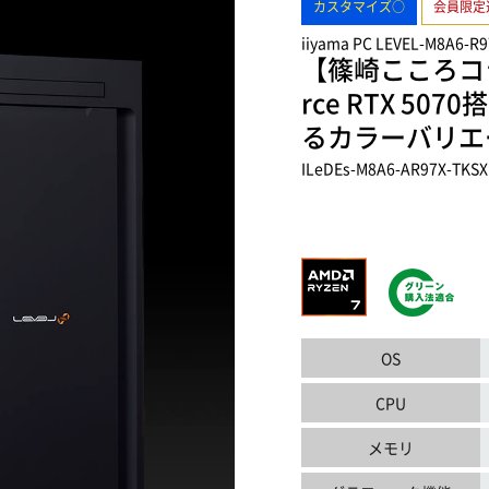
カスタマイズ○
会員限定
iiyama PC LEVEL-M8A6-R9
【篠崎こころコラボ】
rce RTX 5
るカラーバリエ
ILeDEs-M8A6-AR97X-TKSX
OS
CPU
メモリ