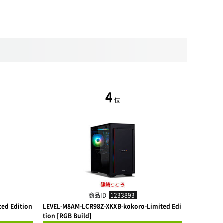
4
位
商品ID
1233893
ed Edition
LEVEL-M8AM-LCR98Z-XKXB-kokoro-Limited Edi
LEVEL-M8A
tion [RGB Build]
tion [RGB 